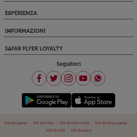
ESPERIENZA
keyboard_arrow_down
INFORMAZIONI
keyboard_arrow_down
SAFAR FLYER LOYALTY
keyboard_arrow_down
Seguiteci
|
|
|
|
Voli per paese
Voli per città
Voli da città a città
Voli da città a paese
|
Voli da città
Voli da paesi