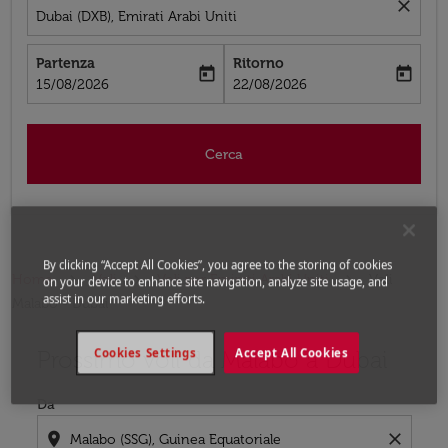
close
Dubai (DXB), Emirati Arabi Uniti
Partenza
Ritorno
today
today
fc-booking-departure-date-aria-label
fc-booking-return-date-aria-label
15/08/2026
22/08/2026
Cerca
By clicking “Accept All Cookies”, you agree to the storing of cookies
Home
Voli
Voli per Emirati Arabi Uniti
Voli
on your device to enhance site navigation, analyze site usage, and
assist in our marketing efforts.
Malabo - Dubai
Prossimo voli da Malabo a Dubai
Cookies Settings
Accept All Cookies
Prova ad aggiornare il tuo percorso (origine e/o destina
Da
location_on
close