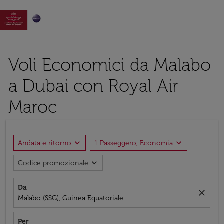

Voli Economici da Malabo
a Dubai con Royal Air
Maroc
expand_more
expand_more
Andata e ritorno
1 Passeggero, Economia
expand_more
Codice promozionale
Da
close
Malabo (SSG), Guinea Equatoriale
Per