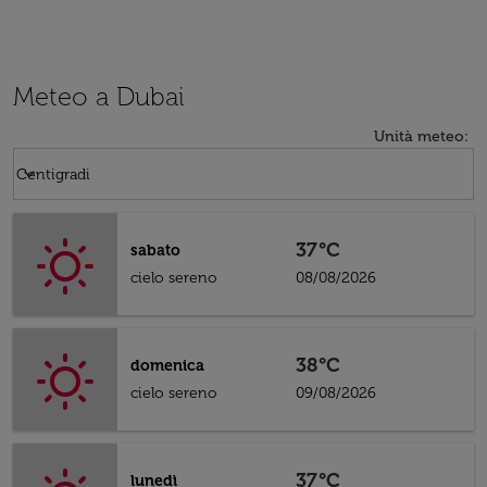
Meteo a Dubai
Unità meteo
:
Weather unit option Centigradi Selected
keyboard_arrow_down
Centigradi
37°C
sabato
cielo sereno
08/08/2026
38°C
domenica
cielo sereno
09/08/2026
37°C
lunedì