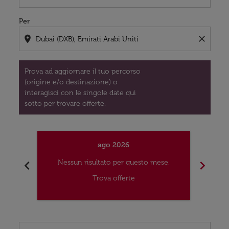
Per
location_on
close
Prova ad aggiornare il tuo percorso
(origine e/o destinazione) o
interagisci con le singole date qui
sotto per trovare offerte.
ago 2026
chevron_left
chevron_right
Nessun risultato per questo mese.
Nes
Trova offerte