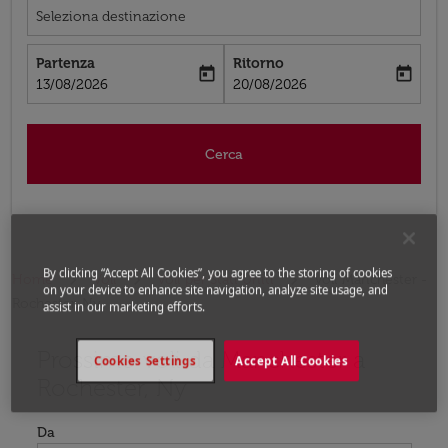
Seleziona destinazione
Partenza
Ritorno
today
today
fc-booking-departure-date-aria-label
fc-booking-return-date-aria-label
13/08/2026
20/08/2026
Cerca
By clicking “Accept All Cookies”, you agree to the storing of cookies
Home
Voli
Voli per Stati Uniti
Voli Manchester -
on your device to enhance site navigation, analyze site usage, and
Rochester, Ny
assist in our marketing efforts.
Prossimo voli da Manchester a
Prova ad aggiornare il tuo percorso (origine e/o destina
Cookies Settings
Accept All Cookies
Rochester, Ny
Da