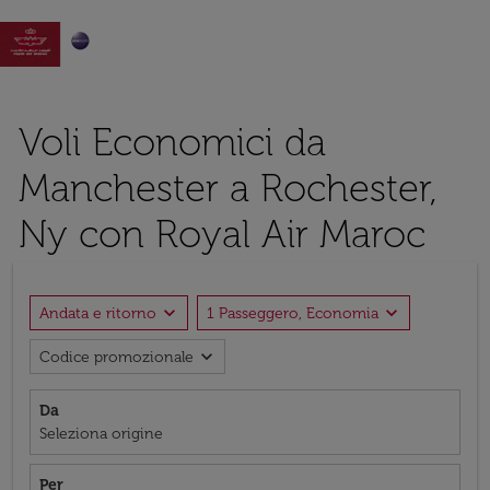

Voli Economici da
Manchester a Rochester,
Ny con Royal Air Maroc
expand_more
expand_more
Andata e ritorno
1 Passeggero, Economia
expand_more
Codice promozionale
Da
Seleziona origine
Per