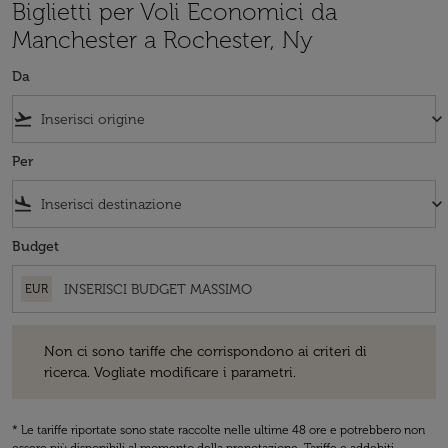
Biglietti per Voli Economici da
Manchester a Rochester, Ny
Da
flight_takeoff
keyboard_arrow_down
Per
flight_land
keyboard_arrow_down
Budget
EUR
Non ci sono tariffe che corrispondono ai criteri di ricerca. Vogliate 
Non ci sono tariffe che corrispondono ai criteri di
ricerca. Vogliate modificare i parametri.
* Le tariffe riportate sono state raccolte nelle ultime 48 ore e potrebbero non