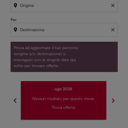
location_on
close
Per
location_on
close
Prova ad aggiornare il tuo percorso
(origine e/o destinazione) o
interagisci con le singole date qui
sotto per trovare offerte.
ago 2026
chevron_left
chevron_right
Nessun risultato per questo mese.
Nes
Trova offerte