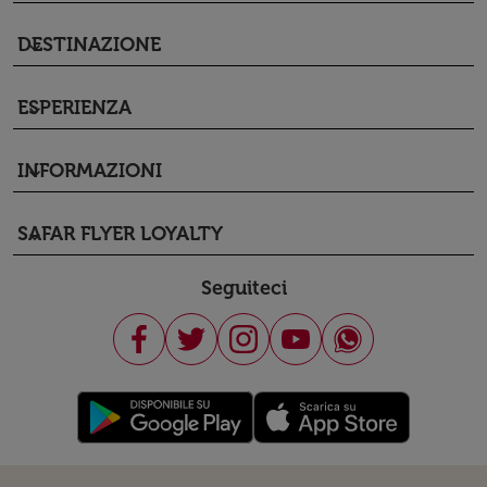
DESTINAZIONE
keyboard_arrow_down
ESPERIENZA
keyboard_arrow_down
INFORMAZIONI
keyboard_arrow_down
SAFAR FLYER LOYALTY
keyboard_arrow_down
Seguiteci