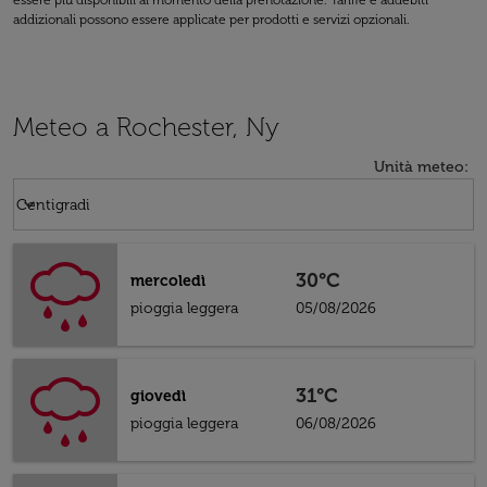
essere più disponibili al momento della prenotazione. Tariffe e addebiti
addizionali possono essere applicate per prodotti e servizi opzionali.
Meteo a Rochester, Ny
Unità meteo
:
Weather unit option Centigradi Selected
keyboard_arrow_down
Centigradi
30°C
mercoledì
pioggia leggera
05/08/2026
31°C
giovedì
pioggia leggera
06/08/2026