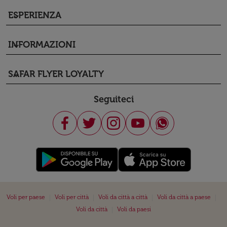
ESPERIENZA
keyboard_arrow_down
INFORMAZIONI
keyboard_arrow_down
SAFAR FLYER LOYALTY
keyboard_arrow_down
Seguiteci
|
|
|
|
Voli per paese
Voli per città
Voli da città a città
Voli da città a paese
|
Voli da città
Voli da paesi