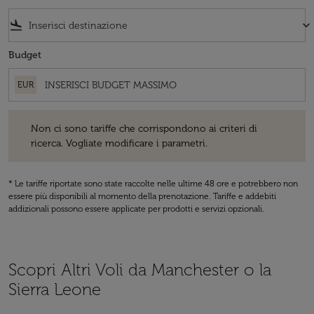
flight_land
keyboard_arrow_down
Budget
EUR
Non ci sono tariffe che corrispondono ai criteri di ricerca. Vogliate 
Non ci sono tariffe che corrispondono ai criteri di
ricerca. Vogliate modificare i parametri.
* Le tariffe riportate sono state raccolte nelle ultime 48 ore e potrebbero non
essere più disponibili al momento della prenotazione. Tariffe e addebiti
addizionali possono essere applicate per prodotti e servizi opzionali.
Scopri Altri Voli da Manchester o la
Sierra Leone