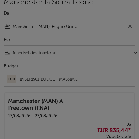
Manchester la Sierra Leone
Da
flight_takeoff
close
Per
flight_land
keyboard_arrow_down
Budget
EUR
Manchester (MAN)
A
Freetown (FNA)
13/08/2026 - 23/08/2026
Da
EUR 835,44
*
Visto: 17 ore fa