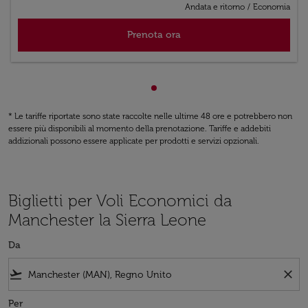
Andata e ritorno
/
Economia
Prenota ora
Visualizzazione da cmp-pagin
* Le tariffe riportate sono state raccolte nelle ultime 48 ore e potrebbero non
essere più disponibili al momento della prenotazione. Tariffe e addebiti
addizionali possono essere applicate per prodotti e servizi opzionali.
Biglietti per Voli Economici da
Manchester la Sierra Leone
Da
flight_takeoff
close
Per