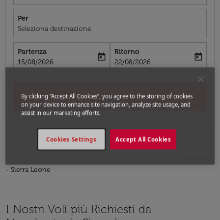
Per
Seleziona destinazione
Partenza
Ritorno
today
today
fc-booking-departure-date-aria-label
fc-booking-return-date-aria-label
15/08/2026
22/08/2026
Cerca
By clicking “Accept All Cookies”, you agree to the storing of cookies
on your device to enhance site navigation, analyze site usage, and
assist in our marketing efforts.
Cookies Settings
Accept All Cookies
Home
Voli
Voli per Sierra Leone
Voli Manchester
- Sierra Leone
I Nostri Voli più Richiesti da