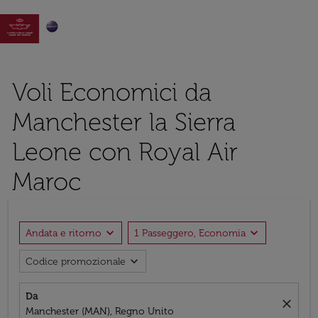

Voli Economici da
Manchester la Sierra
Leone con Royal Air
Maroc
expand_more
expand_more
Andata e ritorno
1 Passeggero, Economia
expand_more
Codice promozionale
Da
close
Manchester (MAN), Regno Unito