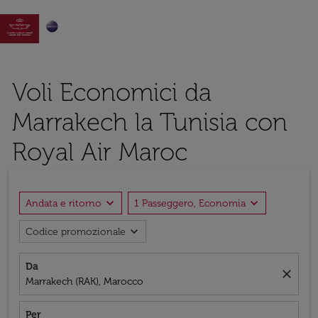

Voli Economici da
Marrakech la Tunisia con
Royal Air Maroc
expand_more
expand_more
Andata e ritorno
1 Passeggero, Economia
expand_more
Codice promozionale
Da
close
Marrakech (RAK), Marocco
Per