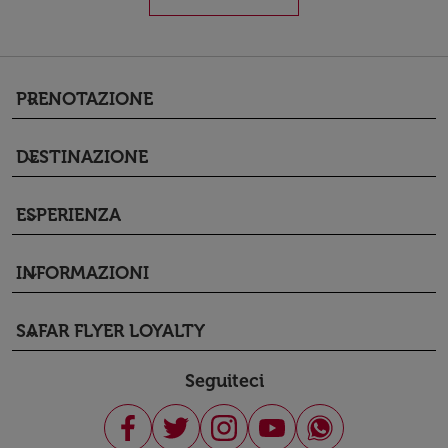
PRENOTAZIONE
keyboard_arrow_down
DESTINAZIONE
keyboard_arrow_down
ESPERIENZA
keyboard_arrow_down
INFORMAZIONI
keyboard_arrow_down
SAFAR FLYER LOYALTY
keyboard_arrow_down
Seguiteci