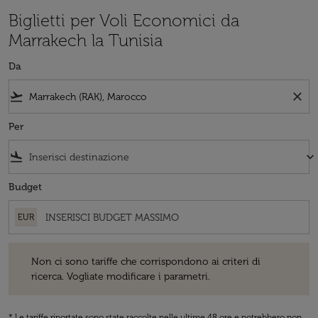
Biglietti per Voli Economici da
Marrakech la Tunisia
Da
flight_takeoff
close
Per
flight_land
keyboard_arrow_down
Budget
EUR
Non ci sono tariffe che corrispondono ai criteri di ricerca. Vogliate 
Non ci sono tariffe che corrispondono ai criteri di
ricerca. Vogliate modificare i parametri.
* Le tariffe riportate sono state raccolte nelle ultime 48 ore e potrebbero non