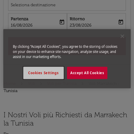
Seleziona destinazione
Partenza
Ritorno
today
today
fc-booking-departure-date-aria-label
fc-booking-return-date-aria-label
16/08/2026
23/08/2026
Cerca
By clicking “Accept All Cookies”, you agree to the storing of cookies
on your device to enhance site navigation, analyze site usage, and
assist in our marketing efforts.
Cookies Settings
Accept All Cookies
Home
Voli
Voli per Tunisia
Voli Marrakech -
Tunisia
I Nostri Voli più Richiesti da Marrakech
la Tunisia