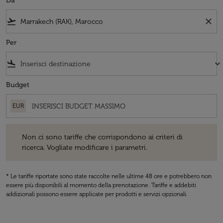
Da
flight_takeoff
close
Per
flight_land
keyboard_arrow_down
Budget
EUR
Non ci sono tariffe che corrispondono ai criteri di ricerca. Vogliate 
Non ci sono tariffe che corrispondono ai criteri di
ricerca. Vogliate modificare i parametri.
* Le tariffe riportate sono state raccolte nelle ultime 48 ore e potrebbero non
essere più disponibili al momento della prenotazione. Tariffe e addebiti
addizionali possono essere applicate per prodotti e servizi opzionali.