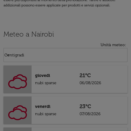
essere più disponibili al momento della prenotazione. Tariffe e addebiti
addizionali possono essere applicate per prodotti e servizi opzionali.
Meteo a Nairobi
Unità meteo
:
Weather unit option Centigradi Selected
keyboard_arrow_down
Centigradi
21°C
giovedì
nubi sparse
06/08/2026
23°C
venerdì
nubi sparse
07/08/2026