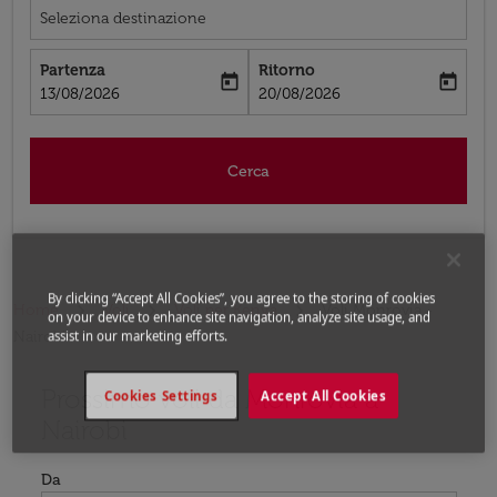
Seleziona destinazione
Partenza
Ritorno
today
today
fc-booking-departure-date-aria-label
fc-booking-return-date-aria-label
13/08/2026
20/08/2026
Cerca
By clicking “Accept All Cookies”, you agree to the storing of cookies
Home
Voli
Voli per Kenya
Voli Monrovia -
on your device to enhance site navigation, analyze site usage, and
Nairobi
assist in our marketing efforts.
Prossimo voli da Monrovia a
Prova ad aggiornare il tuo percorso (origine e/o destina
Cookies Settings
Accept All Cookies
Nairobi
Da