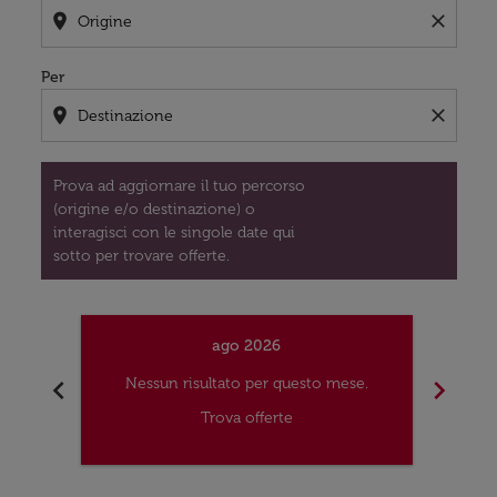
location_on
close
Per
location_on
close
Prova ad aggiornare il tuo percorso
(origine e/o destinazione) o
interagisci con le singole date qui
sotto per trovare offerte.
ago 2026
chevron_left
chevron_right
Nessun risultato per questo mese.
Nes
Trova offerte