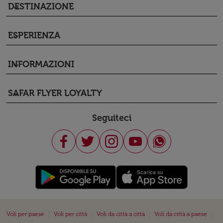
DESTINAZIONE
keyboard_arrow_down
ESPERIENZA
keyboard_arrow_down
INFORMAZIONI
keyboard_arrow_down
SAFAR FLYER LOYALTY
keyboard_arrow_down
Seguiteci
|
|
|
|
Voli per paese
Voli per città
Voli da città a città
Voli da città a paese