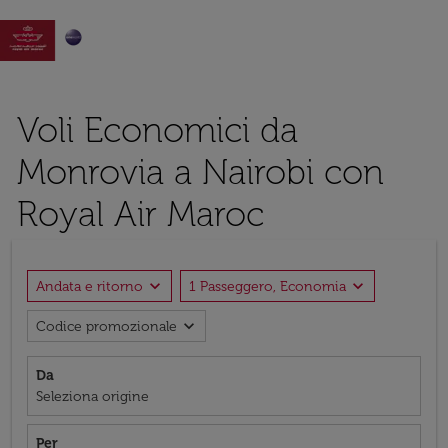

Voli Economici da
Monrovia a Nairobi con
Royal Air Maroc
expand_more
expand_more
Andata e ritorno
1 Passeggero, Economia
expand_more
Codice promozionale
Da
Seleziona origine
Per