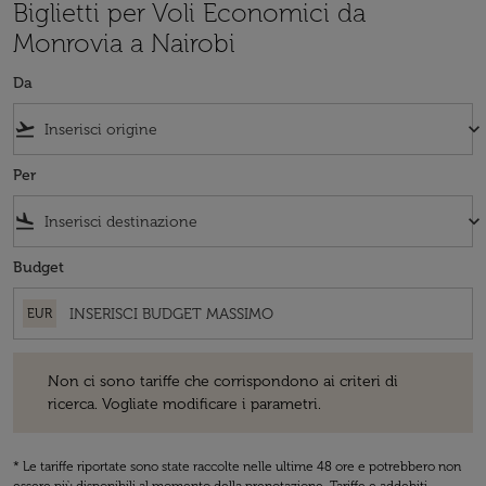
Biglietti per Voli Economici da
Monrovia a Nairobi
Da
flight_takeoff
keyboard_arrow_down
Per
flight_land
keyboard_arrow_down
Budget
EUR
Non ci sono tariffe che corrispondono ai criteri di ricerca. Vogliate 
Non ci sono tariffe che corrispondono ai criteri di
ricerca. Vogliate modificare i parametri.
* Le tariffe riportate sono state raccolte nelle ultime 48 ore e potrebbero non