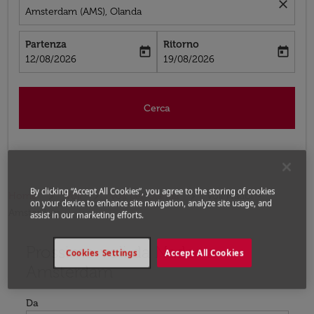
close
Amsterdam (AMS), Olanda
Partenza
Ritorno
today
today
fc-booking-departure-date-aria-label
fc-booking-return-date-aria-label
12/08/2026
19/08/2026
Cerca
By clicking “Accept All Cookies”, you agree to the storing of cookies
Home
Voli
Voli per Olanda
Voli Nador -
on your device to enhance site navigation, analyze site usage, and
Amsterdam
assist in our marketing efforts.
Prossimo voli da Nador a
Prova ad aggiornare il tuo percorso (origine e/o destina
Cookies Settings
Accept All Cookies
Amsterdam
Da