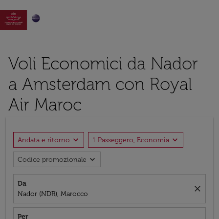

Voli Economici da Nador
a Amsterdam con Royal
Air Maroc
expand_more
expand_more
Andata e ritorno
1 Passeggero, Economia
expand_more
Codice promozionale
Da
close
Nador (NDR), Marocco
Per