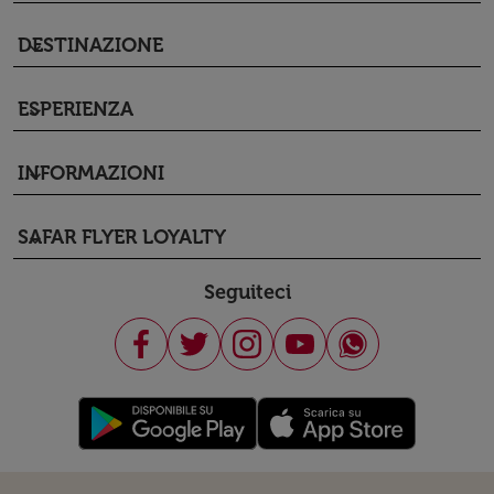
DESTINAZIONE
keyboard_arrow_down
ESPERIENZA
keyboard_arrow_down
INFORMAZIONI
keyboard_arrow_down
SAFAR FLYER LOYALTY
keyboard_arrow_down
Seguiteci