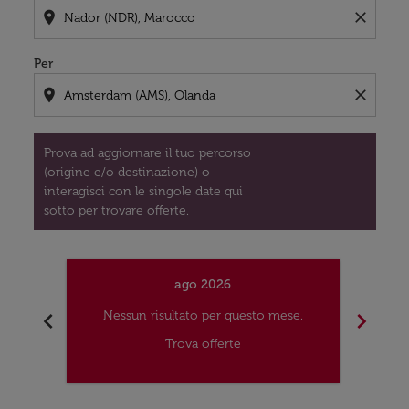
location_on
close
Per
location_on
close
Prova ad aggiornare il tuo percorso
(origine e/o destinazione) o
interagisci con le singole date qui
sotto per trovare offerte.
ago 2026
chevron_left
chevron_right
Nessun risultato per questo mese.
Nes
Trova offerte