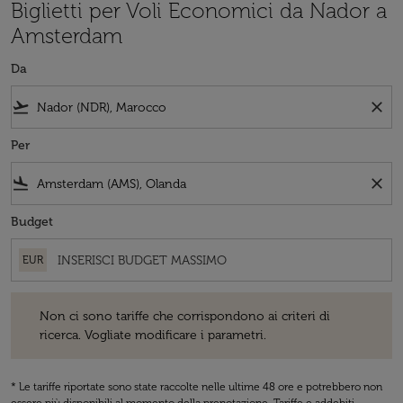
Biglietti per Voli Economici da Nador a
Amsterdam
Da
flight_takeoff
close
Per
flight_land
close
Budget
EUR
Non ci sono tariffe che corrispondono ai criteri di ricerca. Vogliate 
Non ci sono tariffe che corrispondono ai criteri di
ricerca. Vogliate modificare i parametri.
* Le tariffe riportate sono state raccolte nelle ultime 48 ore e potrebbero non