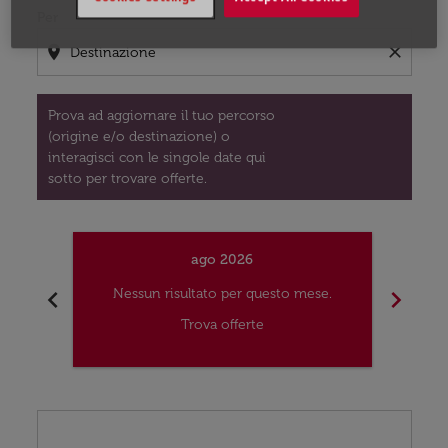
Per
location_on
close
Prova ad aggiornare il tuo percorso
(origine e/o destinazione) o
interagisci con le singole date qui
sotto per trovare offerte.
ago 2026
chevron_left
chevron_right
Nessun risultato per questo mese.
Nes
Trova offerte
Displaying fares for agosto-2026