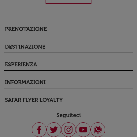
PRENOTAZIONE
keyboard_arrow_down
DESTINAZIONE
keyboard_arrow_down
ESPERIENZA
keyboard_arrow_down
INFORMAZIONI
keyboard_arrow_down
SAFAR FLYER LOYALTY
keyboard_arrow_down
Seguiteci