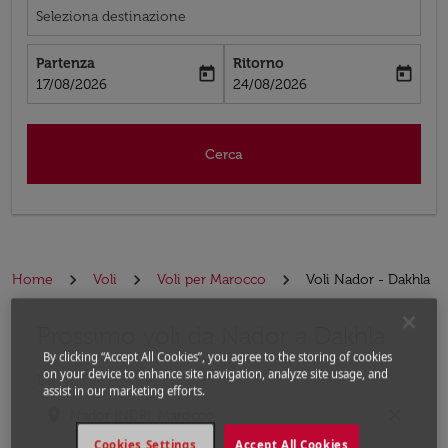
Seleziona destinazione
Partenza
Ritorno
today
today
fc-booking-departure-date-aria-label
fc-booking-return-date-aria-label
17/08/2026
24/08/2026
Cerca
Home
Voli
Voli per Marocco
Voli Nador - Dakhla
Prossimo voli da Nador a Dakhla
Prova ad aggiornare il tuo percorso (origine e/o destina
By clicking “Accept All Cookies”, you agree to the storing of cookies
on your device to enhance site navigation, analyze site usage, and
Da
assist in our marketing efforts.
location_on
close
Cookies Settings
Accept All Cookies