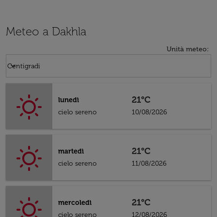
Meteo a Dakhla
Unità meteo
:
Weather unit option Centigradi Selected
keyboard_arrow_down
Centigradi
21°C
lunedì
cielo sereno
10/08/2026
21°C
martedì
cielo sereno
11/08/2026
21°C
mercoledì
cielo sereno
12/08/2026