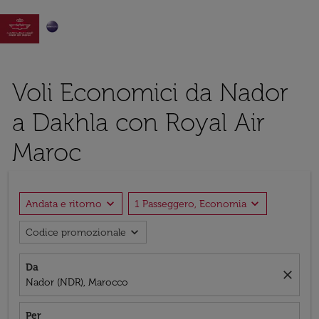

Voli Economici da Nador
a Dakhla con Royal Air
Maroc
expand_more
expand_more
Andata e ritorno
1 Passeggero, Economia
expand_more
Codice promozionale
Da
close
Nador (NDR), Marocco
Per