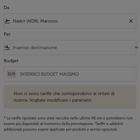
Da
flight_takeoff
close
Per
flight_land
keyboard_arrow_down
Budget
EUR
Non ci sono tariffe che corrispondono ai criteri di ricerca. Vogliate 
Non ci sono tariffe che corrispondono ai criteri di
ricerca. Vogliate modificare i parametri.
* Le tariffe riportate sono state raccolte nelle ultime 48 ore e potrebbero non
essere più disponibili al momento della prenotazione. Tariffe e addebiti
addizionali possono essere applicate per prodotti e servizi opzionali.