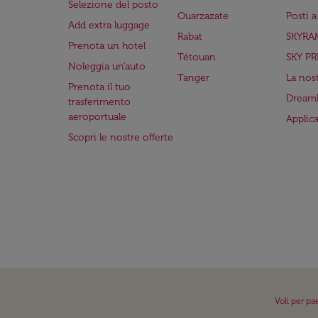
Selezione del posto
Ouarzazate
Posti 
Add extra luggage
Rabat
SKYRA
Prenota un hotel
Tétouan
SKY PR
Noleggia un'auto
Tanger
La nost
Prenota il tuo
Dreaml
trasferimento
aeroportuale
Applic
Scopri le nostre offerte
Voli per pa