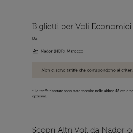
Biglietti per Voli Economic
Da
flight_takeoff
Non ci sono tariffe che corrispondono ai criteri di ri
Non ci sono tariffe che corrispondono ai criteri 
* Le tariffe riportate sono state raccolte nelle ultime 48 ore e
opzionali.
Scopri Altri Voli da Nador 