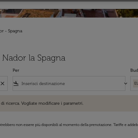
or - Spagna
da Nador la Spagna
Per
Bud
close
flight_land
keyboard_arrow_down
E
cerca. Vogliate modificare i parametri.
di ricerca. Vogliate modificare i parametri.
 potrebbero non essere più disponibili al momento della prenotazione. Tariffe e addebi