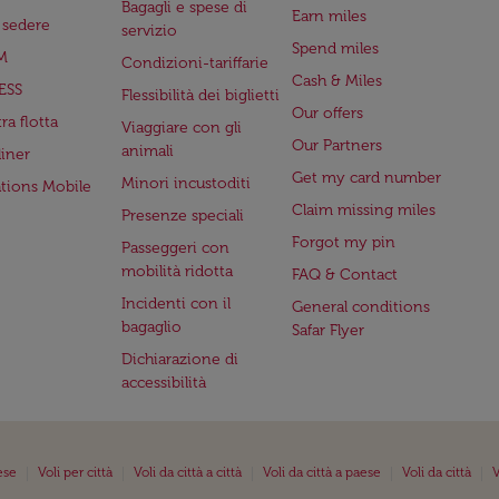
Bagagli e spese di
Earn miles
a sedere
servizio
Spend miles
M
Condizioni-tariffarie
Cash & Miles
ESS
Flessibilità dei biglietti
Our offers
ra flotta
Viaggiare con gli
Our Partners
animali
iner
Get my card number
Minori incustoditi
ations Mobile
Claim missing miles
Presenze speciali
Forgot my pin
Passeggeri con
mobilità ridotta
FAQ & Contact
Incidenti con il
General conditions
bagaglio
Safar Flyer
Dichiarazione di
accessibilità
|
|
|
|
|
ese
Voli per città
Voli da città a città
Voli da città a paese
Voli da città
V