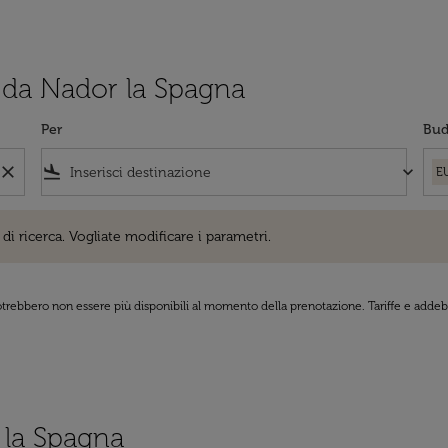
i da Nador la Spagna
Per
Bud
close
flight_land
keyboard_arrow_down
E
cerca. Vogliate modificare i parametri.
di ricerca. Vogliate modificare i parametri.
 potrebbero non essere più disponibili al momento della prenotazione. Tariffe e addebi
o la Spagna