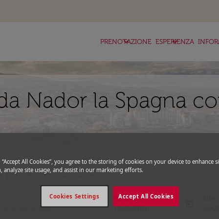
keyboard_arrow_down
keyboard_arrow_down
ke
PRENOTAZIONE
ESPERIENZA
INFOR
da Nador la Spagna co
g “Accept All Cookies”, you agree to the storing of cookies on your device to enhance si
, analyze site usage, and assist in our marketing efforts.
_more
expand_more
Codice promozionale
Cookies Settings
Accept All Cookies
Partenza
Rito
today
fc-booking-departure-date-aria-l
fc-bo
13/08/2026
20/0