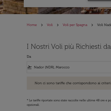
Home
Voli
Voli per Spagna
Voli Nad
I Nostri Voli più Richiesti 
Da
flight_takeoff
Non ci sono tariffe che corrispondono ai criteri di ri
Non ci sono tariffe che corrispondono ai criteri 
* Le tariffe riportate sono state raccolte nelle ultime 48 ore e
opzionali.