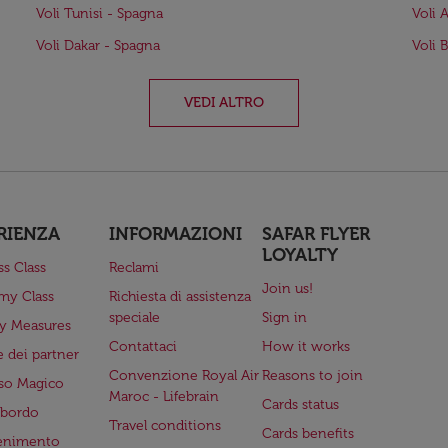
Voli Tunisi - Spagna
Voli 
Voli Dakar - Spagna
Voli 
VEDI ALTRO
RIENZA
INFORMAZIONI
SAFAR FLYER
LOYALTY
ss Class
Reclami
Join us!
my Class
Richiesta di assistenza
speciale
Sign in
ry Measures
Contattaci
How it works
 dei partner
Convenzione Royal Air
Reasons to join
so Magico
Maroc - Lifebrain
Cards status
a bordo
Travel conditions
Cards benefits
tenimento