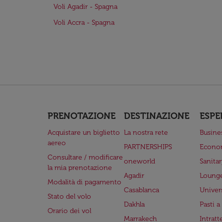
Voli Agadir - Spagna
Voli Accra - Spagna
PRENOTAZIONE
DESTINAZIONE
ESPE
Acquistare un biglietto
La nostra rete
Busine
aereo
PARTNERSHIPS
Econo
Consultare / modificare
oneworld
Sanita
la mia prenotazione
Agadir
Lounge
Modalità di pagamento
Casablanca
Univer
Stato del volo
Dakhla
Pasti 
Orario dei vol
Marrakech
Intrat