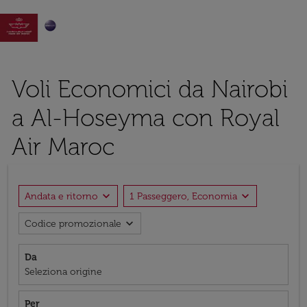

Voli Economici da Nairobi
a Al-Hoseyma con Royal
Air Maroc
expand_more
expand_more
Andata e ritorno
1 Passeggero, Economia
expand_more
Codice promozionale
Da
Seleziona origine
Per