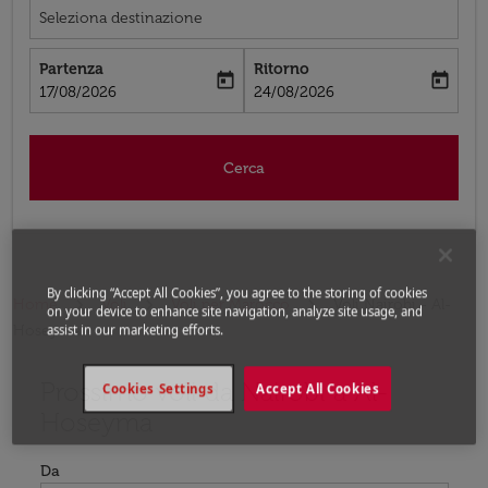
Seleziona destinazione
Partenza
Ritorno
today
today
fc-booking-departure-date-aria-label
fc-booking-return-date-aria-label
17/08/2026
24/08/2026
Cerca
By clicking “Accept All Cookies”, you agree to the storing of cookies
Home
Voli
Voli per Marocco
Voli Nairobi - Al-
on your device to enhance site navigation, analyze site usage, and
Hoseyma
assist in our marketing efforts.
Prossimo voli da Nairobi a Al-
Prova ad aggiornare il tuo percorso (origine e/o destina
Cookies Settings
Accept All Cookies
Hoseyma
Da