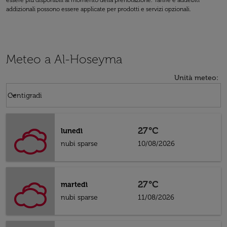
essere più disponibili al momento della prenotazione. Tariffe e addebiti
addizionali possono essere applicate per prodotti e servizi opzionali.
Meteo a Al-Hoseyma
Unità meteo
:
Weather unit option Centigradi Selected
keyboard_arrow_down
Centigradi
27°C
lunedì
nubi sparse
10/08/2026
27°C
martedì
nubi sparse
11/08/2026