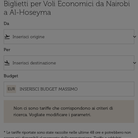
Biglietti per Voli Economici da Nairobi
a Al-Hoseyma
Da
flight_takeoff
keyboard_arrow_down
Per
flight_land
keyboard_arrow_down
Budget
EUR
Non ci sono tariffe che corrispondono ai criteri di ricerca. Vogliate 
Non ci sono tariffe che corrispondono ai criteri di
ricerca. Vogliate modificare i parametri.
* Le tariffe riportate sono state raccolte nelle ultime 48 ore e potrebbero non