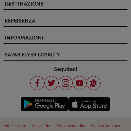
DESTINAZIONE
keyboard_arrow_down
ESPERIENZA
keyboard_arrow_down
INFORMAZIONI
keyboard_arrow_down
SAFAR FLYER LOYALTY
keyboard_arrow_down
Seguiteci
|
|
|
|
Voli per paese
Voli per città
Voli da città a città
Voli da città a paese