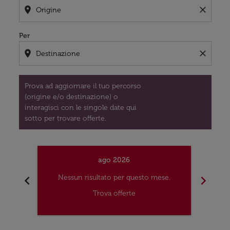
location_on
close
Per
location_on
close
Prova ad aggiornare il tuo percorso
(origine e/o destinazione) o
interagisci con le singole date qui
sotto per trovare offerte.
ago 2026
chevron_left
chevron_right
Nessun risultato per questo mese.
Nes
Trova offerte