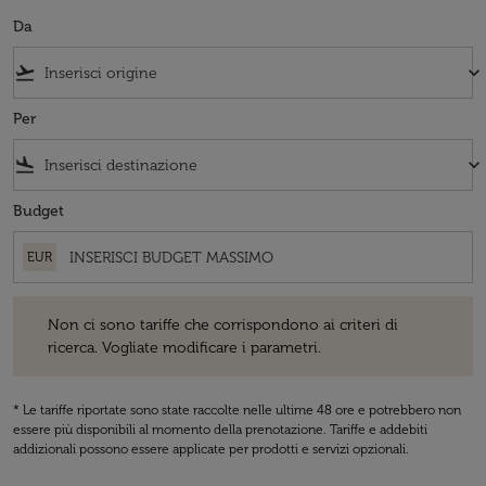
Da
flight_takeoff
keyboard_arrow_down
Per
flight_land
keyboard_arrow_down
Budget
EUR
Non ci sono tariffe che corrispondono ai criteri di ricerca. Vogliate 
Non ci sono tariffe che corrispondono ai criteri di
ricerca. Vogliate modificare i parametri.
* Le tariffe riportate sono state raccolte nelle ultime 48 ore e potrebbero non
essere più disponibili al momento della prenotazione. Tariffe e addebiti
addizionali possono essere applicate per prodotti e servizi opzionali.