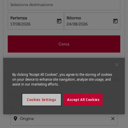
Seleziona destinazione
Partenza
Ritorno
today
today
fc-booking-departure-date-aria-label
fc-booking-return-date-aria-label
17/08/2026
24/08/2026
Cerca
By clicking “Accept All Cookies”, you agree to the storing of cookies
on your device to enhance site navigation, analyze site usage, and
Home
Voli
Voli per Marocco
Voli Nairobi - Rabat
assist in our marketing efforts.
Prossimo voli da Nairobi a Rabat
Prova ad aggiornare il tuo percorso (origine e/o destina
Cookies Settings
Accept All Cookies
Da
location_on
close