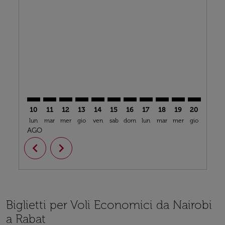
NBO–RBA: cmp-view-offers-disclaimer. Trova offerte
NBO–RBA: cmp-view-offers-disclaimer. Trova off
NBO–RBA: cmp-view-offers-disclaimer. Trova
NBO–RBA: cmp-view-offers-disclaimer. T
NBO–RBA: cmp-view-offers-disclaime
NBO–RBA: cmp-view-offers-discl
NBO–RBA: cmp-view-offers-d
NBO–RBA: cmp-view-offe
NBO–RBA: cmp-view
NBO–RBA: cmp-
NBO–RBA: 
NBO–R
N
10
11
12
13
14
15
16
17
18
19
20
21
lun
mar
mer
gio
ven
sab
dom
lun
mar
mer
gio
ven
s
AGO
chevron_left
chevron_right
Biglietti per Voli Economici da Nairobi
a Rabat