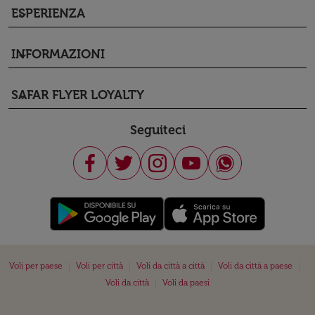
ESPERIENZA
keyboard_arrow_down
INFORMAZIONI
keyboard_arrow_down
SAFAR FLYER LOYALTY
keyboard_arrow_down
Seguiteci
|
|
|
|
Voli per paese
Voli per città
Voli da città a città
Voli da città a paese
|
Voli da città
Voli da paesi