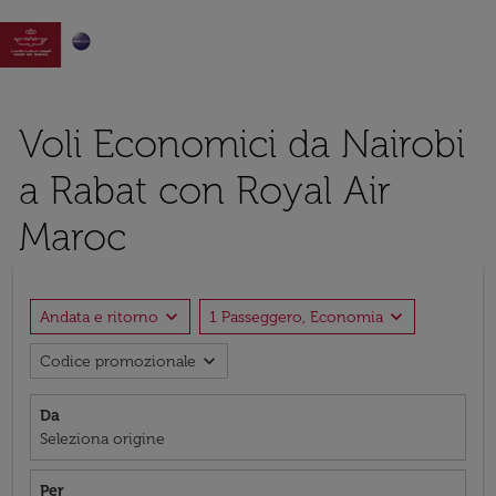

Voli Economici da Nairobi
a Rabat con Royal Air
Maroc
expand_more
expand_more
Andata e ritorno
1 Passeggero, Economia
expand_more
Codice promozionale
Da
Seleziona origine
Per