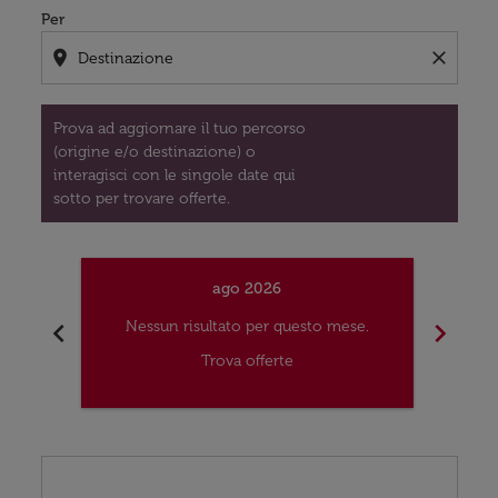
Per
location_on
close
Prova ad aggiornare il tuo percorso
(origine e/o destinazione) o
interagisci con le singole date qui
sotto per trovare offerte.
ago 2026
chevron_left
chevron_right
Nessun risultato per questo mese.
Nes
Trova offerte
Displaying fares for agosto-2026