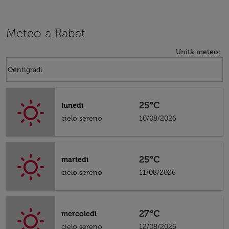
Meteo a Rabat
Unità meteo
:
Weather unit option Centigradi Selected
keyboard_arrow_down
Centigradi
25°C
lunedì
cielo sereno
10/08/2026
25°C
martedì
cielo sereno
11/08/2026
27°C
mercoledì
cielo sereno
12/08/2026