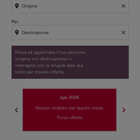
location_on
close
Per
location_on
close
Prova ad aggiornare il tuo percorso
(origine e/o destinazione) o
interagisci con le singole date qui
sotto per trovare offerte.
ago 2026
chevron_left
chevron_right
Nessun risultato per questo mese.
Nes
Trova offerte