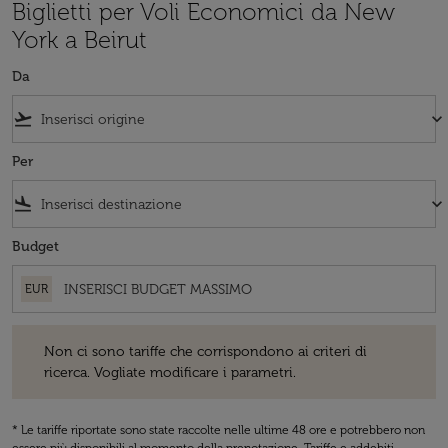
Biglietti per Voli Economici da New
York a Beirut
Da
flight_takeoff
keyboard_arrow_down
Per
flight_land
keyboard_arrow_down
Budget
EUR
Non ci sono tariffe che corrispondono ai criteri di ricerca. Vogliate 
Non ci sono tariffe che corrispondono ai criteri di
ricerca. Vogliate modificare i parametri.
* Le tariffe riportate sono state raccolte nelle ultime 48 ore e potrebbero non