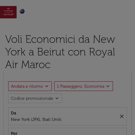

Voli Economici da New
York a Beirut con Royal
Air Maroc
expand_more
expand_more
Andata e ritorno
1 Passeggero, Economia
expand_more
Codice promozionale
Da
close
New York (JFK), Stati Uniti
Per