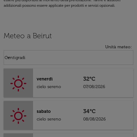
essere più disponibili al momento della prenotazione. Tariffe e addebiti
addizionali possono essere applicate per prodotti e servizi opzionali.
Meteo a Beirut
Unità meteo
:
Weather unit option Centigradi Selected
keyboard_arrow_down
Centigradi
32°C
venerdì
cielo sereno
07/08/2026
34°C
sabato
cielo sereno
08/08/2026