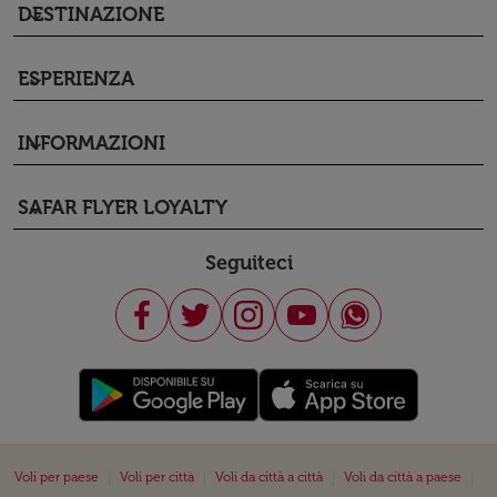
DESTINAZIONE
keyboard_arrow_down
ESPERIENZA
keyboard_arrow_down
INFORMAZIONI
keyboard_arrow_down
SAFAR FLYER LOYALTY
keyboard_arrow_down
Seguiteci
|
|
|
|
Voli per paese
Voli per città
Voli da città a città
Voli da città a paese