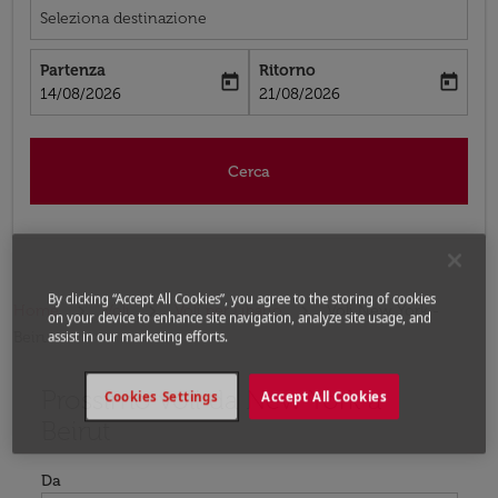
Seleziona destinazione
Partenza
Ritorno
today
today
fc-booking-departure-date-aria-label
fc-booking-return-date-aria-label
14/08/2026
21/08/2026
Cerca
By clicking “Accept All Cookies”, you agree to the storing of cookies
Home
Voli
Voli per Libano
Voli New York -
on your device to enhance site navigation, analyze site usage, and
Beirut
assist in our marketing efforts.
Prossimo voli da New York a
Prova ad aggiornare il tuo percorso (origine e/o destina
Cookies Settings
Accept All Cookies
Beirut
Da