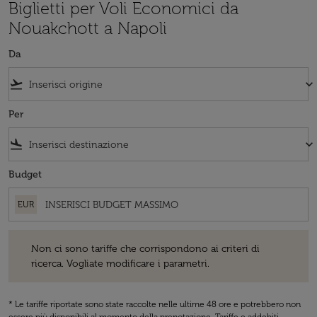
Biglietti per Voli Economici da
Nouakchott a Napoli
Da
flight_takeoff
keyboard_arrow_down
Per
flight_land
keyboard_arrow_down
Budget
EUR
Non ci sono tariffe che corrispondono ai criteri di ricerca. Vogliate 
Non ci sono tariffe che corrispondono ai criteri di
ricerca. Vogliate modificare i parametri.
* Le tariffe riportate sono state raccolte nelle ultime 48 ore e potrebbero non