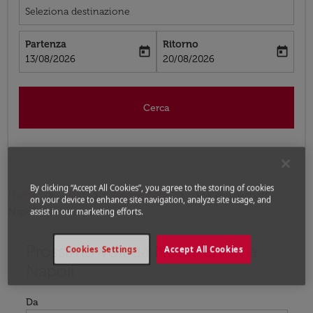
Seleziona destinazione
Partenza
Ritorno
today
today
fc-booking-departure-date-aria-label
fc-booking-return-date-aria-label
13/08/2026
20/08/2026
Cerca
By clicking “Accept All Cookies”, you agree to the storing of cookies
Home
Voli
Voli per Italia
Voli Nouakchott -
on your device to enhance site navigation, analyze site usage, and
Napoli
assist in our marketing efforts.
Prossimo voli da Nouakchott a
Prova ad aggiornare il tuo percorso (origine e/o destina
Cookies Settings
Accept All Cookies
Napoli
Da