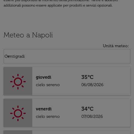
essere più disponibili al momento della prenotazione. Tariffe e addebiti
addizionali possono essere applicate per prodotti e servizi opzionali.
Meteo a Napoli
Unità meteo
:
Weather unit option Centigradi Selected
keyboard_arrow_down
Centigradi
35°C
giovedì
cielo sereno
06/08/2026
34°C
venerdì
cielo sereno
07/08/2026