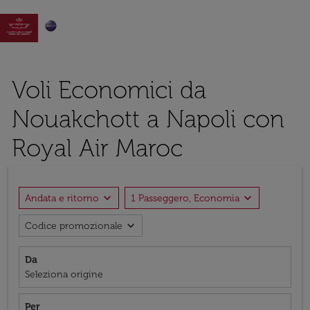

Voli Economici da
Nouakchott a Napoli con
Royal Air Maroc
expand_more
expand_more
Andata e ritorno
1 Passeggero, Economia
expand_more
Codice promozionale
Da
Seleziona origine
Per