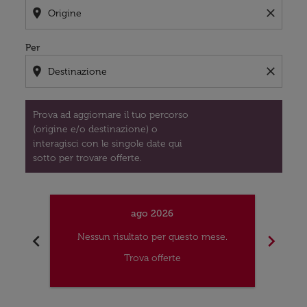
location_on
close
Per
location_on
close
Prova ad aggiornare il tuo percorso
(origine e/o destinazione) o
interagisci con le singole date qui
sotto per trovare offerte.
ago 2026
chevron_left
chevron_right
Nessun risultato per questo mese.
Nes
Trova offerte