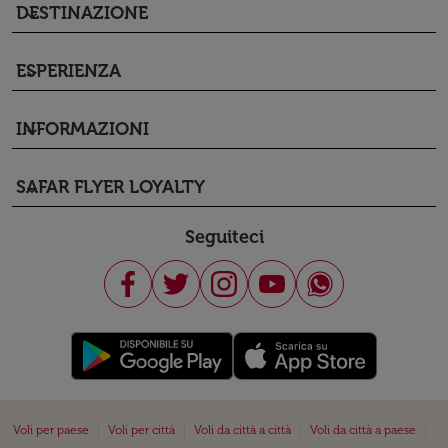
DESTINAZIONE
keyboard_arrow_down
ESPERIENZA
keyboard_arrow_down
INFORMAZIONI
keyboard_arrow_down
SAFAR FLYER LOYALTY
keyboard_arrow_down
Seguiteci
|
|
|
|
Voli per paese
Voli per città
Voli da città a città
Voli da città a paese