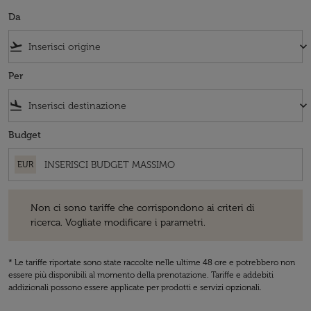
Da
flight_takeoff
keyboard_arrow_down
Per
flight_land
keyboard_arrow_down
Budget
EUR
Non ci sono tariffe che corrispondono ai criteri di ricerca. Vogliate 
Non ci sono tariffe che corrispondono ai criteri di
ricerca. Vogliate modificare i parametri.
* Le tariffe riportate sono state raccolte nelle ultime 48 ore e potrebbero non
essere più disponibili al momento della prenotazione. Tariffe e addebiti
addizionali possono essere applicate per prodotti e servizi opzionali.