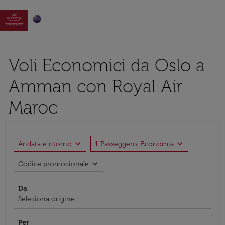

Voli Economici da Oslo a
Amman con Royal Air
Maroc
expand_more
expand_more
Andata e ritorno
1 Passeggero, Economia
expand_more
Codice promozionale
Da
Seleziona origine
Per