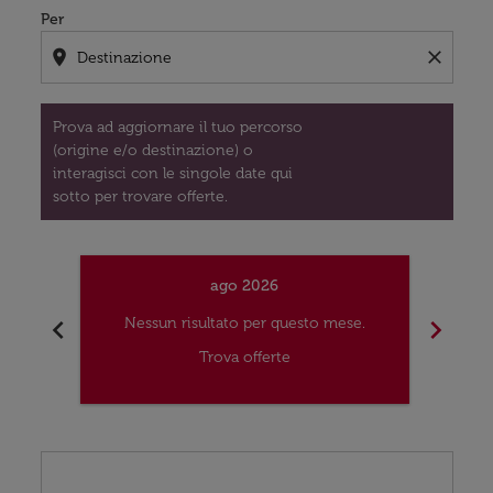
Per
location_on
close
Prova ad aggiornare il tuo percorso
(origine e/o destinazione) o
interagisci con le singole date qui
sotto per trovare offerte.
ago 2026
chevron_left
chevron_right
Nessun risultato per questo mese.
Nes
Trova offerte
Displaying fares for agosto-2026