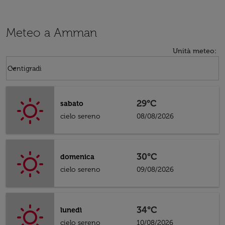
Meteo a Amman
Unità meteo
:
Weather unit option Centigradi Selected
keyboard_arrow_down
Centigradi
29°C
sabato
cielo sereno
08/08/2026
30°C
domenica
cielo sereno
09/08/2026
34°C
lunedì
cielo sereno
10/08/2026