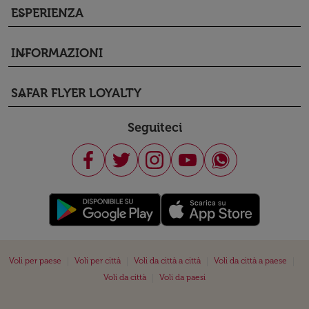
ESPERIENZA
keyboard_arrow_down
INFORMAZIONI
keyboard_arrow_down
SAFAR FLYER LOYALTY
keyboard_arrow_down
Seguiteci
|
|
|
|
Voli per paese
Voli per città
Voli da città a città
Voli da città a paese
|
Voli da città
Voli da paesi