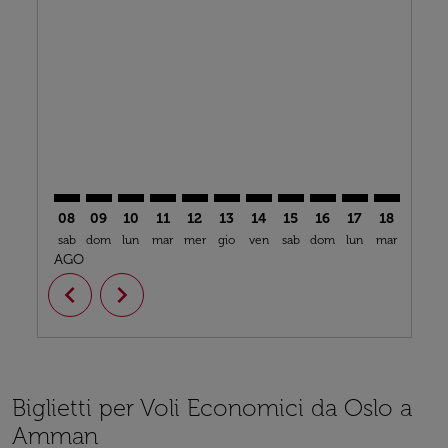
OSL–AMM: cmp-view-offers-disclaimer. Trova offerte
OSL–AMM: cmp-view-offers-disclaimer. Trova off
OSL–AMM: cmp-view-offers-disclaimer. Trova
OSL–AMM: cmp-view-offers-disclaimer. T
OSL–AMM: cmp-view-offers-disclaim
OSL–AMM: cmp-view-offers-disc
OSL–AMM: cmp-view-offers-
OSL–AMM: cmp-view-off
OSL–AMM: cmp-view
OSL–AMM: cmp-
OSL–AMM: 
OSL–A
O
08
09
10
11
12
13
14
15
16
17
18
19
sab
dom
lun
mar
mer
gio
ven
sab
dom
lun
mar
mer
g
AGO
chevron_left
chevron_right
Biglietti per Voli Economici da Oslo a
Amman