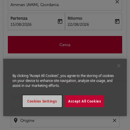
close
Amman (AMM), Giordania
Partenza
Ritorno
today
today
fc-booking-departure-date-aria-label
fc-booking-return-date-aria-label
15/08/2026
22/08/2026
Cerca
By clicking “Accept All Cookies”, you agree to the storing of cookies
on your device to enhance site navigation, analyze site usage, and
Home
Voli
Voli per Giordania
Voli Oslo - Amman
assist in our marketing efforts.
Prossimo voli da Oslo a Amman
Prova ad aggiornare il tuo percorso (origine e/o destina
Cookies Settings
Accept All Cookies
Da
location_on
close