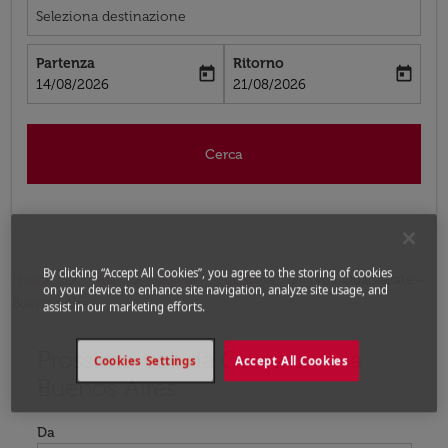
Seleziona destinazione
Partenza
Ritorno
today
today
fc-booking-departure-date-aria-label
fc-booking-return-date-aria-label
14/08/2026
21/08/2026
Cerca
By clicking “Accept All Cookies”, you agree to the storing of cookies
Home
Voli
Voli per Argentina
Voli Ouarzazate -
on your device to enhance site navigation, analyze site usage, and
Buenos Aires
assist in our marketing efforts.
Prossimo voli da Ouarzazate a
Prova ad aggiornare il tuo percorso (origine e/o destina
Cookies Settings
Accept All Cookies
Buenos Aires
Da