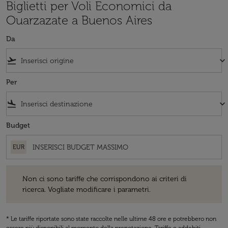
Biglietti per Voli Economici da
Ouarzazate a Buenos Aires
Da
flight_takeoff
keyboard_arrow_down
Per
flight_land
keyboard_arrow_down
Budget
EUR
Non ci sono tariffe che corrispondono ai criteri di ricerca. Vogliate 
Non ci sono tariffe che corrispondono ai criteri di
ricerca. Vogliate modificare i parametri.
* Le tariffe riportate sono state raccolte nelle ultime 48 ore e potrebbero non