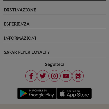
DESTINAZIONE
keyboard_arrow_down
ESPERIENZA
keyboard_arrow_down
INFORMAZIONI
keyboard_arrow_down
SAFAR FLYER LOYALTY
keyboard_arrow_down
Seguiteci