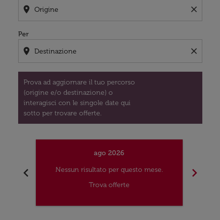
location_on
close
Per
location_on
close
Prova ad aggiornare il tuo percorso
(origine e/o destinazione) o
interagisci con le singole date qui
sotto per trovare offerte.
ago 2026
chevron_left
chevron_right
Nessun risultato per questo mese.
Nes
Trova offerte