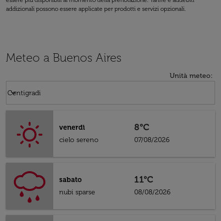
essere più disponibili al momento della prenotazione. Tariffe e addebiti
addizionali possono essere applicate per prodotti e servizi opzionali.
Meteo a Buenos Aires
Unità meteo
:
Weather unit option Centigradi Selected
keyboard_arrow_down
Centigradi
8°C
venerdì
cielo sereno
07/08/2026
11°C
sabato
nubi sparse
08/08/2026