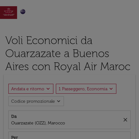

Voli Economici da
Ouarzazate a Buenos
Aires con Royal Air Maroc
expand_more
expand_more
Andata e ritorno
1 Passeggero, Economia
expand_more
Codice promozionale
Da
close
Ouarzazate (OZZ), Marocco
Per