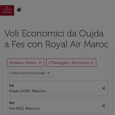

Voli Economici da Oujda
a Fes con Royal Air Maroc
expand_more
expand_more
Andata e ritorno
1 Passeggero, Economia
expand_more
Codice promozionale
Da
close
Oujda (OUD), Marocco
Per
close
Fes (FEZ), Marocco