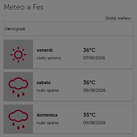
Meteo a Fes
Unità meteo
:
Weather unit option Centigradi Selected
keyboard_arrow_down
Centigradi
36°C
venerdì
cielo sereno
07/08/2026
36°C
sabato
nubi sparse
08/08/2026
35°C
domenica
nubi sparse
09/08/2026