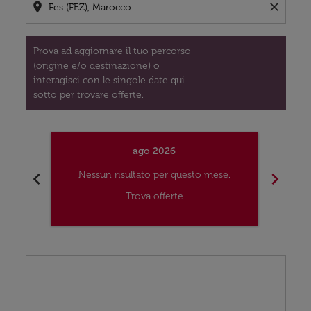
location_on
close
Prova ad aggiornare il tuo percorso
(origine e/o destinazione) o
interagisci con le singole date qui
sotto per trovare offerte.
ago 2026
chevron_left
chevron_right
Nessun risultato per questo mese.
Nes
Trova offerte
Displaying fares for agosto-2026