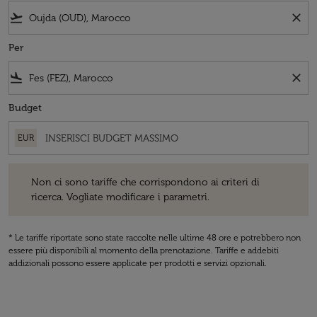
flight_takeoff
close
Per
flight_land
close
Budget
EUR
Non ci sono tariffe che corrispondono ai criteri di ricerca. Vogliate 
Non ci sono tariffe che corrispondono ai criteri di
ricerca. Vogliate modificare i parametri.
* Le tariffe riportate sono state raccolte nelle ultime 48 ore e potrebbero non
essere più disponibili al momento della prenotazione. Tariffe e addebiti
addizionali possono essere applicate per prodotti e servizi opzionali.