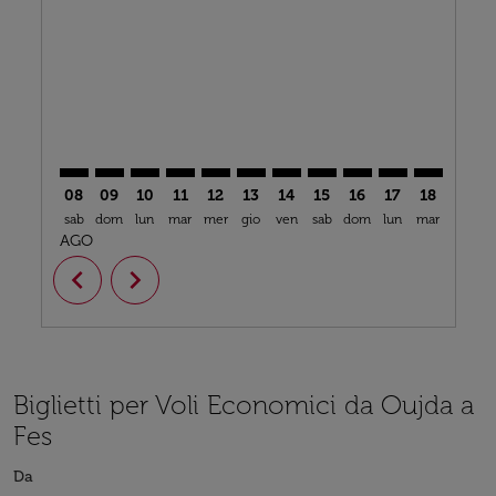
OUD–FEZ: cmp-view-offers-disclaimer. Trova offerte
OUD–FEZ: cmp-view-offers-disclaimer. Trova off
OUD–FEZ: cmp-view-offers-disclaimer. Trova
OUD–FEZ: cmp-view-offers-disclaimer. T
OUD–FEZ: cmp-view-offers-disclaime
OUD–FEZ: cmp-view-offers-discl
OUD–FEZ: cmp-view-offers-d
OUD–FEZ: cmp-view-offe
OUD–FEZ: cmp-view-
OUD–FEZ: cmp-
OUD–FEZ: 
OUD–F
O
08
09
10
11
12
13
14
15
16
17
18
19
sab
dom
lun
mar
mer
gio
ven
sab
dom
lun
mar
mer
g
AGO
chevron_left
chevron_right
Biglietti per Voli Economici da Oujda a
Fes
Da