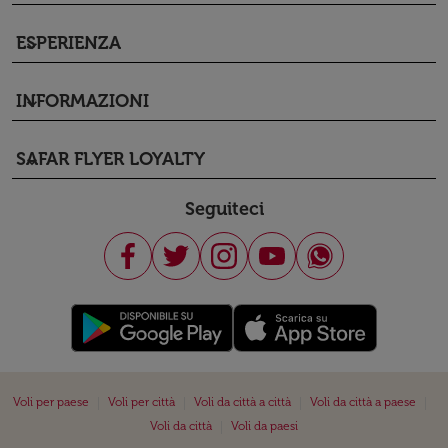
ESPERIENZA
keyboard_arrow_down
INFORMAZIONI
keyboard_arrow_down
SAFAR FLYER LOYALTY
keyboard_arrow_down
Seguiteci
|
|
|
|
Voli per paese
Voli per città
Voli da città a città
Voli da città a paese
|
Voli da città
Voli da paesi