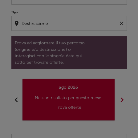
Per
location_on
close
Prova ad aggiornare il tuo percorso
(origine e/o destinazione) o
interagisci con le singole date qui
sotto per trovare offerte.
ago 2026
chevron_left
chevron_right
Nessun risultato per questo mese.
Nes
Trova offerte