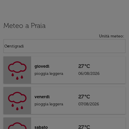
Meteo a Praia
Unità meteo
:
Weather unit option Centigradi Selected
keyboard_arrow_down
Centigradi
27°C
giovedì
pioggia leggera
06/08/2026
27°C
venerdì
pioggia leggera
07/08/2026
27°C
sabato