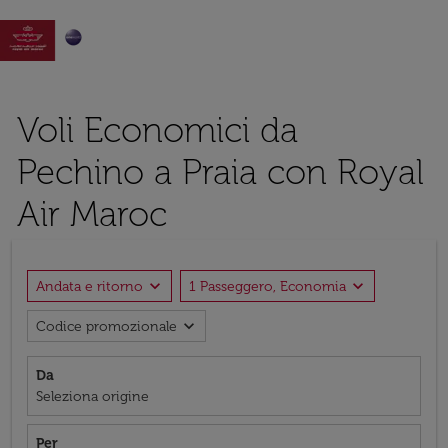

Voli Economici da
Pechino a Praia con Royal
Air Maroc
expand_more
expand_more
Andata e ritorno
1 Passeggero, Economia
expand_more
Codice promozionale
Da
Seleziona origine
Per