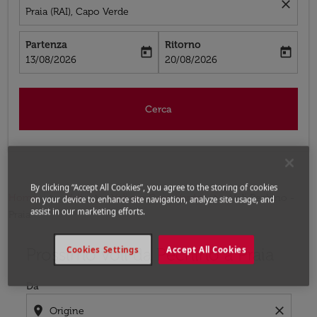
close
Praia (RAI), Capo Verde
Partenza
Ritorno
today
today
fc-booking-departure-date-aria-label
fc-booking-return-date-aria-label
13/08/2026
20/08/2026
Cerca
By clicking “Accept All Cookies”, you agree to the storing of cookies
Home
Voli
Voli per Capo Verde
Voli Pechino -
on your device to enhance site navigation, analyze site usage, and
assist in our marketing efforts.
Praia
Prossimo voli da Pechino a Praia
Cookies Settings
Accept All Cookies
Prova ad aggiornare il tuo percorso (origine e/o destina
Da
location_on
close