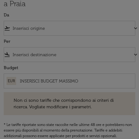
a Praia
Da
flight_takeoff
keyboard_arrow_down
Per
flight_land
keyboard_arrow_down
Budget
EUR
Non ci sono tariffe che corrispondono ai criteri di ricerca. Vogliate 
Non ci sono tariffe che corrispondono ai criteri di
ricerca. Vogliate modificare i parametri.
* Le tariffe riportate sono state raccolte nelle ultime 48 ore e potrebbero non
essere più disponibili al momento della prenotazione. Tariffe e addebiti
addizionali possono essere applicate per prodotti e servizi opzionali.