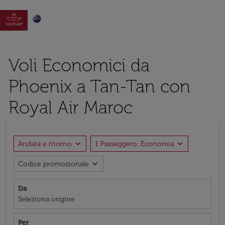

Voli Economici da
Phoenix a Tan-Tan con
Royal Air Maroc
expand_more
expand_more
Andata e ritorno
1 Passeggero, Economia
expand_more
Codice promozionale
Da
Seleziona origine
Per