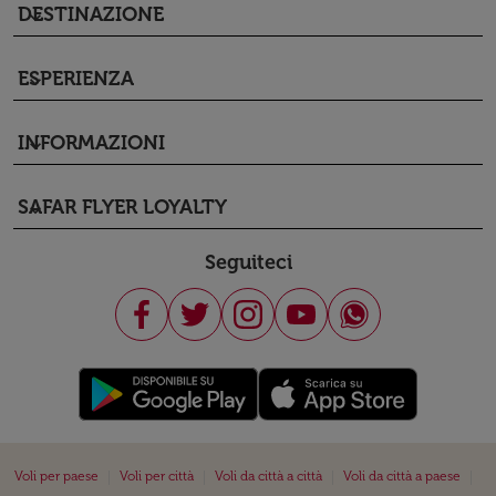
DESTINAZIONE
keyboard_arrow_down
ESPERIENZA
keyboard_arrow_down
INFORMAZIONI
keyboard_arrow_down
SAFAR FLYER LOYALTY
keyboard_arrow_down
Seguiteci
|
|
|
|
Voli per paese
Voli per città
Voli da città a città
Voli da città a paese