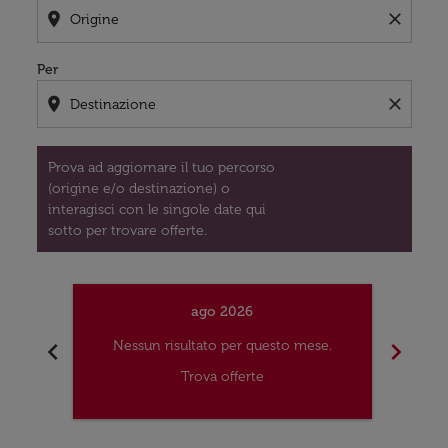
location_on
close
Per
location_on
close
Prova ad aggiornare il tuo percorso
(origine e/o destinazione) o
interagisci con le singole date qui
sotto per trovare offerte.
ago 2026
chevron_left
chevron_right
Nessun risultato per questo mese.
Nes
Trova offerte