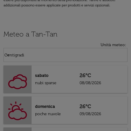
essere più disponibili al momento della prenotazione. Tariffe e addebiti
addizionali possono essere applicate per prodotti e servizi opzionali.
Meteo a Tan-Tan
Unità meteo
:
Weather unit option Centigradi Selected
keyboard_arrow_down
Centigradi
26°C
sabato
nubi sparse
08/08/2026
26°C
domenica
poche nuvole
09/08/2026