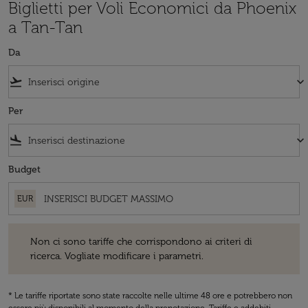
Biglietti per Voli Economici da Phoenix
a Tan-Tan
Da
flight_takeoff
keyboard_arrow_down
Per
flight_land
keyboard_arrow_down
Budget
EUR
Non ci sono tariffe che corrispondono ai criteri di ricerca. Vogliate 
Non ci sono tariffe che corrispondono ai criteri di
ricerca. Vogliate modificare i parametri.
* Le tariffe riportate sono state raccolte nelle ultime 48 ore e potrebbero non