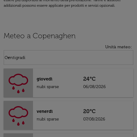
essere più disponibili al momento della prenotazione. Tariffe e addebiti
addizionali possono essere applicate per prodotti e servizi opzionali.
Meteo a Copenaghen
Unità meteo
:
Weather unit option Centigradi Selected
keyboard_arrow_down
Centigradi
24°C
giovedì
nubi sparse
06/08/2026
20°C
venerdì
nubi sparse
07/08/2026