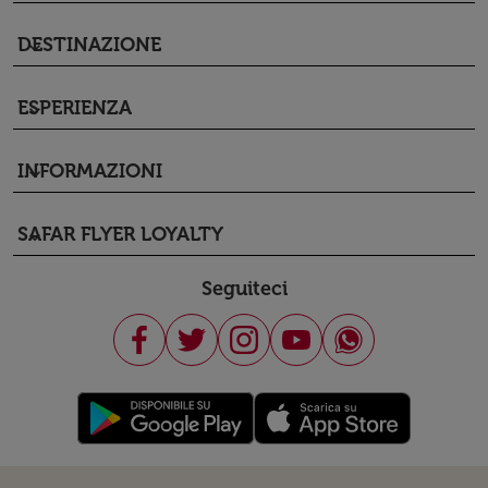
DESTINAZIONE
keyboard_arrow_down
ESPERIENZA
keyboard_arrow_down
INFORMAZIONI
keyboard_arrow_down
SAFAR FLYER LOYALTY
keyboard_arrow_down
Seguiteci