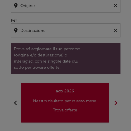
location_on
close
Per
location_on
close
Prova ad aggiornare il tuo percorso
(origine e/o destinazione) o
interagisci con le singole date qui
sotto per trovare offerte.
ago 2026
chevron_left
chevron_right
Nessun risultato per questo mese.
Nes
Trova offerte