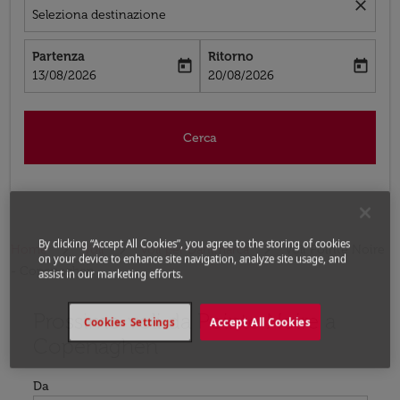
close
Seleziona destinazione
Partenza
Ritorno
today
today
fc-booking-departure-date-aria-label
fc-booking-return-date-aria-label
13/08/2026
20/08/2026
Cerca
By clicking “Accept All Cookies”, you agree to the storing of cookies
Home
Voli
Voli per Danimarca
Voli Pointe Noire
on your device to enhance site navigation, analyze site usage, and
- Copenaghen
assist in our marketing efforts.
Prossimo voli da Pointe Noire a
Prova ad aggiornare il tuo percorso (origine e/o destina
Cookies Settings
Accept All Cookies
Copenaghen
Da