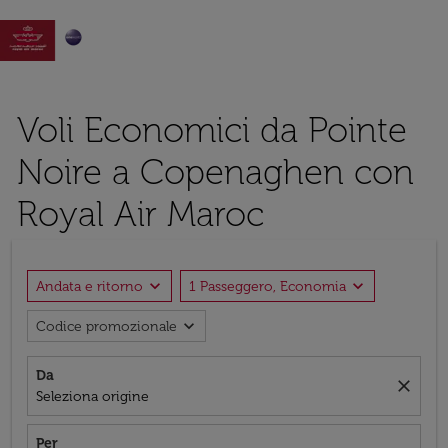

Voli Economici da Pointe
Noire a Copenaghen con
Royal Air Maroc
expand_more
expand_more
Andata e ritorno
1 Passeggero, Economia
expand_more
Codice promozionale
Da
close
Seleziona origine
Per