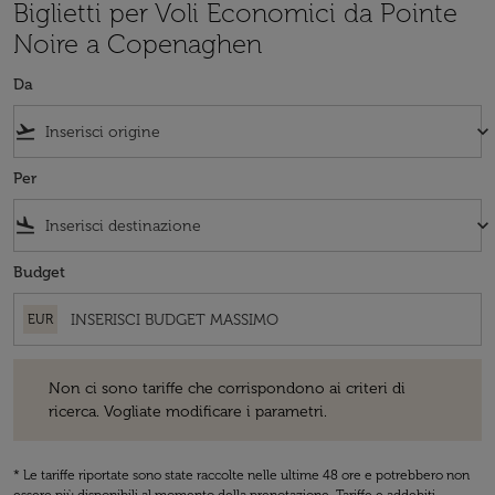
Biglietti per Voli Economici da Pointe
Noire a Copenaghen
Da
flight_takeoff
keyboard_arrow_down
Per
flight_land
keyboard_arrow_down
Budget
EUR
Non ci sono tariffe che corrispondono ai criteri di ricerca. Vogliate 
Non ci sono tariffe che corrispondono ai criteri di
ricerca. Vogliate modificare i parametri.
* Le tariffe riportate sono state raccolte nelle ultime 48 ore e potrebbero non