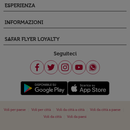
ESPERIENZA
keyboard_arrow_down
INFORMAZIONI
keyboard_arrow_down
SAFAR FLYER LOYALTY
keyboard_arrow_down
Seguiteci
|
|
|
|
Voli per paese
Voli per città
Voli da città a città
Voli da città a paese
|
Voli da città
Voli da paesi