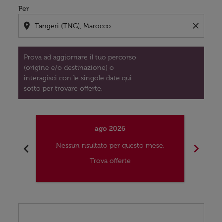
Per
location_on
close
Prova ad aggiornare il tuo percorso
(origine e/o destinazione) o
interagisci con le singole date qui
sotto per trovare offerte.
ago 2026
chevron_left
chevron_right
Nessun risultato per questo mese.
Nes
Trova offerte
Displaying fares for agosto-2026