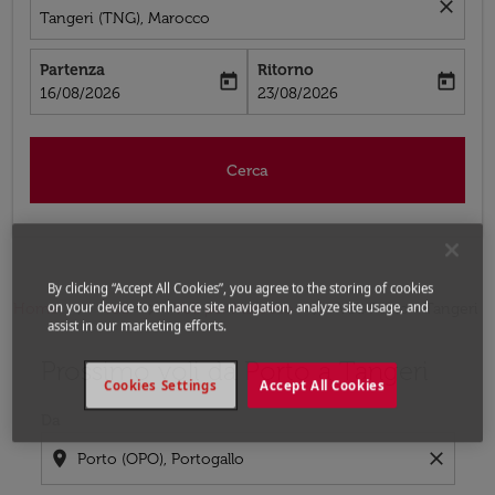
close
Tangeri (TNG), Marocco
Partenza
Ritorno
today
today
fc-booking-departure-date-aria-label
fc-booking-return-date-aria-label
16/08/2026
23/08/2026
Cerca
By clicking “Accept All Cookies”, you agree to the storing of cookies
on your device to enhance site navigation, analyze site usage, and
Home
Voli
Voli per Marocco
Voli Porto - Tangeri
assist in our marketing efforts.
Prossimo voli da Porto a Tangeri
Prova ad aggiornare il tuo percorso (origine e/o destina
Cookies Settings
Accept All Cookies
Da
location_on
close