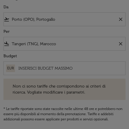
Da
flight_takeoff
close
Per
flight_land
close
Budget
EUR
Non ci sono tariffe che corrispondono ai criteri di ricerca. Vogliate 
Non ci sono tariffe che corrispondono ai criteri di
ricerca. Vogliate modificare i parametri.
* Le tariffe riportate sono state raccolte nelle ultime 48 ore e potrebbero non
essere più disponibili al momento della prenotazione. Tariffe e addebiti
addizionali possono essere applicate per prodotti e servizi opzionali.