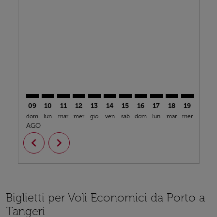
OPO–TNG: cmp-view-offers-disclaimer. Trova offerte
OPO–TNG: cmp-view-offers-disclaimer. Trova off
OPO–TNG: cmp-view-offers-disclaimer. Trova
OPO–TNG: cmp-view-offers-disclaimer. T
OPO–TNG: cmp-view-offers-disclaime
OPO–TNG: cmp-view-offers-discl
OPO–TNG: cmp-view-offers-
OPO–TNG: cmp-view-off
OPO–TNG: cmp-view
OPO–TNG: cmp-
OPO–TNG: 
OPO–T
O
09
10
11
12
13
14
15
16
17
18
19
20
dom
lun
mar
mer
gio
ven
sab
dom
lun
mar
mer
gio
v
AGO
chevron_left
chevron_right
Biglietti per Voli Economici da Porto a
Tangeri