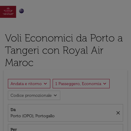

Voli Economici da Porto a
Tangeri con Royal Air
Maroc
expand_more
expand_more
Andata e ritorno
1 Passeggero, Economia
expand_more
Codice promozionale
Da
close
Porto (OPO), Portogallo
Per