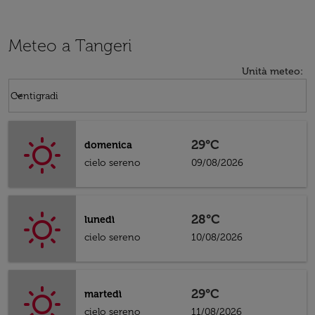
Meteo a Tangeri
Unità meteo
:
Weather unit option Centigradi Selected
keyboard_arrow_down
Centigradi
29°C
domenica
cielo sereno
09/08/2026
28°C
lunedì
cielo sereno
10/08/2026
29°C
martedì
cielo sereno
11/08/2026