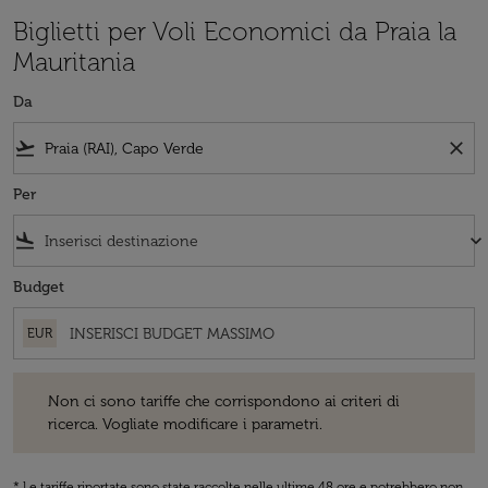
Biglietti per Voli Economici da Praia la
Mauritania
Da
flight_takeoff
close
Per
flight_land
keyboard_arrow_down
Budget
EUR
Non ci sono tariffe che corrispondono ai criteri di ricerca. Vogliate 
Non ci sono tariffe che corrispondono ai criteri di
ricerca. Vogliate modificare i parametri.
* Le tariffe riportate sono state raccolte nelle ultime 48 ore e potrebbero non