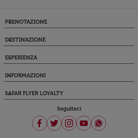
PRENOTAZIONE
keyboard_arrow_down
DESTINAZIONE
keyboard_arrow_down
ESPERIENZA
keyboard_arrow_down
INFORMAZIONI
keyboard_arrow_down
SAFAR FLYER LOYALTY
keyboard_arrow_down
Seguiteci