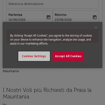
Seleziona destinazione
Partenza
Ritorno
today
today
fc-booking-departure-date-aria-label
fc-booking-return-date-aria-label
16/08/2026
23/08/2026
By clicking “Accept All Cookies”, you agree to the storing of cookies
Cerca
on your device to enhance site navigation, analyze site usage, and
assist in our marketing efforts.
Cookies Settings
Accept All Cookies
Home
Voli
Voli per Mauritania
Voli Praia -
Mauritania
I Nostri Voli più Richiesti da Praia la
Mauritania