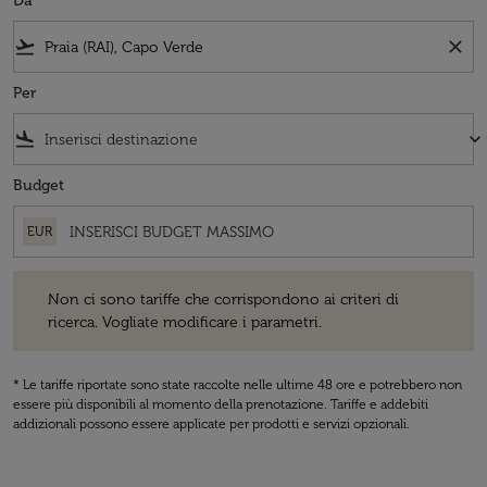
Da
flight_takeoff
close
Per
flight_land
keyboard_arrow_down
Budget
EUR
Non ci sono tariffe che corrispondono ai criteri di ricerca. Vogliate 
Non ci sono tariffe che corrispondono ai criteri di
ricerca. Vogliate modificare i parametri.
* Le tariffe riportate sono state raccolte nelle ultime 48 ore e potrebbero non
essere più disponibili al momento della prenotazione. Tariffe e addebiti
addizionali possono essere applicate per prodotti e servizi opzionali.