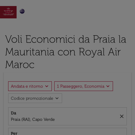

Voli Economici da Praia la
Mauritania con Royal Air
Maroc
expand_more
expand_more
Andata e ritorno
1 Passeggero, Economia
expand_more
Codice promozionale
Da
close
Praia (RAI), Capo Verde
Per