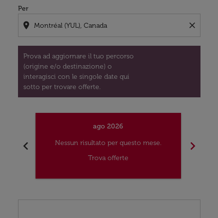
Per
location_on
close
Prova ad aggiornare il tuo percorso
(origine e/o destinazione) o
interagisci con le singole date qui
sotto per trovare offerte.
ago 2026
chevron_left
chevron_right
Nessun risultato per questo mese.
Nes
Trova offerte
Displaying fares for agosto-2026