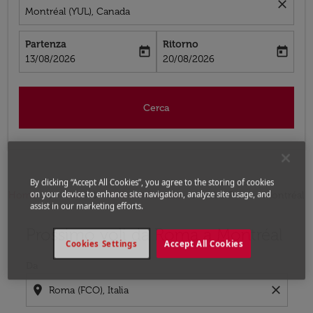
close
Montréal (YUL), Canada
Partenza
Ritorno
today
today
fc-booking-departure-date-aria-label
fc-booking-return-date-aria-label
13/08/2026
20/08/2026
Cerca
By clicking “Accept All Cookies”, you agree to the storing of cookies
on your device to enhance site navigation, analyze site usage, and
Home
Voli
Voli per Canada
Voli Roma - Montréal
assist in our marketing efforts.
Prossimo voli da Roma a Montréal
Prova ad aggiornare il tuo percorso (origine e/o destina
Cookies Settings
Accept All Cookies
Da
location_on
close