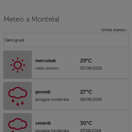
Meteo a Montréal
Unità meteo
:
Weather unit option Centigradi Selected
keyboard_arrow_down
Centigradi
29°C
mercoledì
cielo sereno
05/08/2026
27°C
giovedì
pioggia moderata
06/08/2026
30°C
venerdì
pioggia moderata
07/08/2026