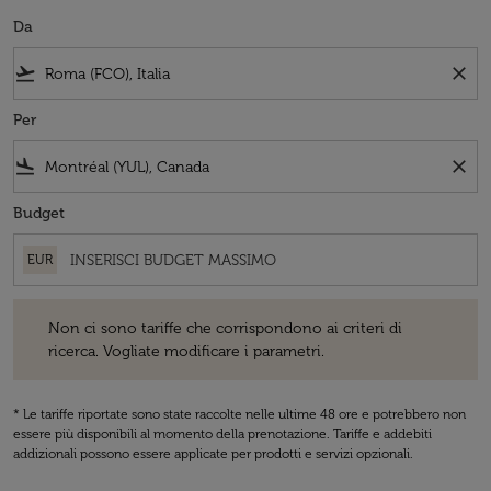
Da
flight_takeoff
close
Per
flight_land
close
Budget
EUR
Non ci sono tariffe che corrispondono ai criteri di ricerca. Vogliate 
Non ci sono tariffe che corrispondono ai criteri di
ricerca. Vogliate modificare i parametri.
* Le tariffe riportate sono state raccolte nelle ultime 48 ore e potrebbero non
essere più disponibili al momento della prenotazione. Tariffe e addebiti
addizionali possono essere applicate per prodotti e servizi opzionali.