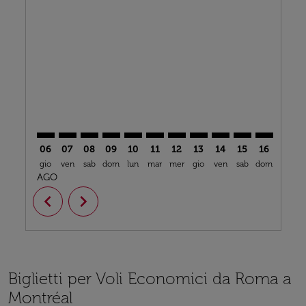
FCO–YUL: cmp-view-offers-disclaimer. Trova offerte
FCO–YUL: cmp-view-offers-disclaimer. Trova offe
FCO–YUL: cmp-view-offers-disclaimer. Trova 
FCO–YUL: cmp-view-offers-disclaimer. T
FCO–YUL: cmp-view-offers-disclaime
FCO–YUL: cmp-view-offers-discl
FCO–YUL: cmp-view-offers-d
FCO–YUL: cmp-view-offe
FCO–YUL: cmp-view-
FCO–YUL: cmp-
FCO–YUL: 
FCO–Y
F
06
07
08
09
10
11
12
13
14
15
16
17
gio
ven
sab
dom
lun
mar
mer
gio
ven
sab
dom
lun
m
AGO
chevron_left
chevron_right
Biglietti per Voli Economici da Roma a
Montréal