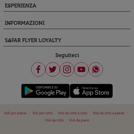
ESPERIENZA
keyboard_arrow_down
INFORMAZIONI
keyboard_arrow_down
SAFAR FLYER LOYALTY
keyboard_arrow_down
Seguiteci
|
|
|
|
Voli per paese
Voli per città
Voli da città a città
Voli da città a paese
|
Voli da città
Voli da paesi