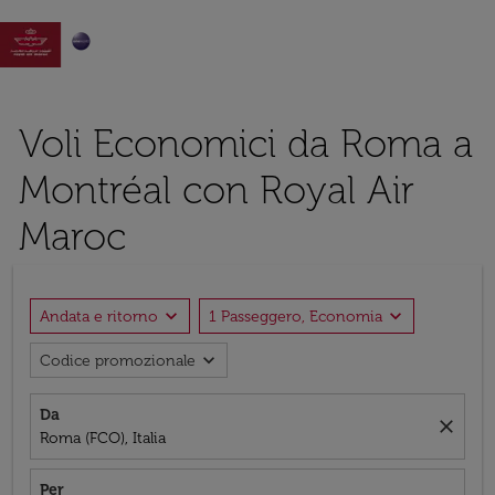

Voli Economici da Roma a
Montréal con Royal Air
Maroc
expand_more
expand_more
Andata e ritorno
1 Passeggero, Economia
expand_more
Codice promozionale
Da
close
Roma (FCO), Italia
Per