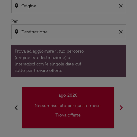
location_on
close
Per
location_on
close
Prova ad aggiornare il tuo percorso
(origine e/o destinazione) o
interagisci con le singole date qui
sotto per trovare offerte.
ago 2026
chevron_left
chevron_right
Nessun risultato per questo mese.
Nes
Trova offerte