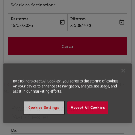
Seleziona destinazione
Partenza
Ritorno
today
today
fc-booking-departure-date-aria-label
fc-booking-return-date-aria-label
15/08/2026
22/08/2026
Cerca
By clicking “Accept All Cookies”, you agree to the storing of cookies
Home
Voli
Voli per Regno Unito
Voli Seattle -
on your device to enhance site navigation, analyze site usage, and
Manchester
assist in our marketing efforts.
Prossimo voli da Seattle a
Prova ad aggiornare il tuo percorso (origine e/o destina
Cookies Settings
Accept All Cookies
Manchester
Da