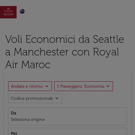

Voli Economici da Seattle
a Manchester con Royal
Air Maroc
expand_more
expand_more
Andata e ritorno
1 Passeggero, Economia
expand_more
Codice promozionale
Da
Seleziona origine
Per