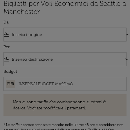
Biglietti per Voli Economici da Seattle a
Manchester
Da
flight_takeoff
keyboard_arrow_down
Per
flight_land
keyboard_arrow_down
Budget
EUR
Non ci sono tariffe che corrispondono ai criteri di ricerca. Vogliate 
Non ci sono tariffe che corrispondono ai criteri di
ricerca. Vogliate modificare i parametri.
* Le tariffe riportate sono state raccolte nelle ultime 48 ore e potrebbero non