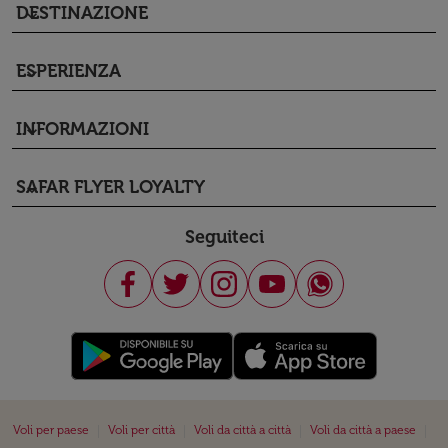
DESTINAZIONE
keyboard_arrow_down
ESPERIENZA
keyboard_arrow_down
INFORMAZIONI
keyboard_arrow_down
SAFAR FLYER LOYALTY
keyboard_arrow_down
Seguiteci
|
|
|
|
Voli per paese
Voli per città
Voli da città a città
Voli da città a paese