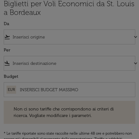
Biglietti per Voli Economici da St. Louis
a Bordeaux
Da
flight_takeoff
keyboard_arrow_down
Per
flight_land
keyboard_arrow_down
Budget
EUR
Non ci sono tariffe che corrispondono ai criteri di ricerca. Vogliate 
Non ci sono tariffe che corrispondono ai criteri di
ricerca. Vogliate modificare i parametri.
* Le tariffe riportate sono state raccolte nelle ultime 48 ore e potrebbero non