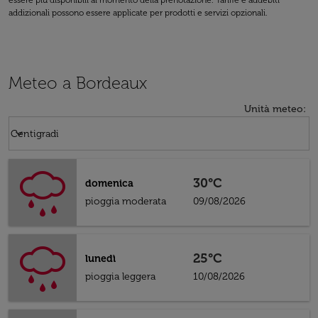
essere più disponibili al momento della prenotazione. Tariffe e addebiti
addizionali possono essere applicate per prodotti e servizi opzionali.
Meteo a Bordeaux
Unità meteo
:
Weather unit option Centigradi Selected
keyboard_arrow_down
Centigradi
30°C
domenica
pioggia moderata
09/08/2026
25°C
lunedì
pioggia leggera
10/08/2026