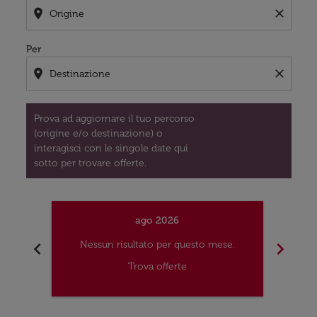
location_on
close
Per
location_on
close
Prova ad aggiornare il tuo percorso
(origine e/o destinazione) o
interagisci con le singole date qui
sotto per trovare offerte.
ago 2026
chevron_left
chevron_right
Nessun risultato per questo mese.
Nes
Trova offerte