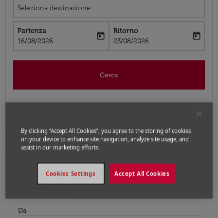
Seleziona destinazione
Partenza
Ritorno
today
today
fc-booking-departure-date-aria-label
fc-booking-return-date-aria-label
16/08/2026
23/08/2026
Cerca
By clicking “Accept All Cookies”, you agree to the storing of cookies
Home
Voli
Voli per Francia
Voli St. Louis -
on your device to enhance site navigation, analyze site usage, and
Bordeaux
assist in our marketing efforts.
Prossimo voli da St. Louis a
Prova ad aggiornare il tuo percorso (origine e/o destina
Cookies Settings
Accept All Cookies
Bordeaux
Da