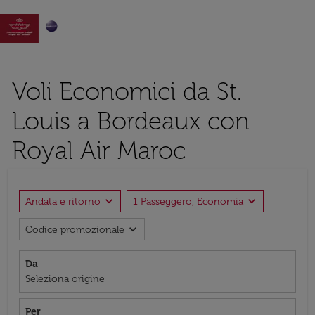

Voli Economici da St.
Louis a Bordeaux con
Royal Air Maroc
expand_more
expand_more
Andata e ritorno
1 Passeggero, Economia
expand_more
Codice promozionale
Da
Seleziona origine
Per