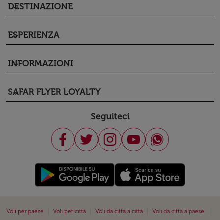
DESTINAZIONE
keyboard_arrow_down
ESPERIENZA
keyboard_arrow_down
INFORMAZIONI
keyboard_arrow_down
SAFAR FLYER LOYALTY
keyboard_arrow_down
Seguiteci
|
|
|
|
Voli per paese
Voli per città
Voli da città a città
Voli da città a paese