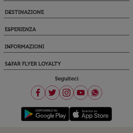
DESTINAZIONE
keyboard_arrow_down
ESPERIENZA
keyboard_arrow_down
INFORMAZIONI
keyboard_arrow_down
SAFAR FLYER LOYALTY
keyboard_arrow_down
Seguiteci