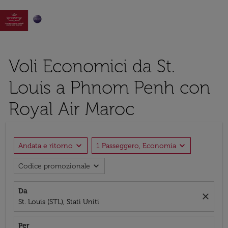

Voli Economici da St.
Louis a Phnom Penh con
Royal Air Maroc
expand_more
expand_more
Andata e ritorno
1 Passeggero, Economia
expand_more
Codice promozionale
Da
close
St. Louis (STL), Stati Uniti
Per