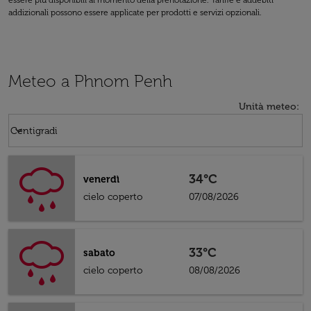
essere più disponibili al momento della prenotazione. Tariffe e addebiti
addizionali possono essere applicate per prodotti e servizi opzionali.
Meteo a Phnom Penh
Unità meteo
:
Weather unit option Centigradi Selected
keyboard_arrow_down
Centigradi
34°C
venerdì
cielo coperto
07/08/2026
33°C
sabato
cielo coperto
08/08/2026