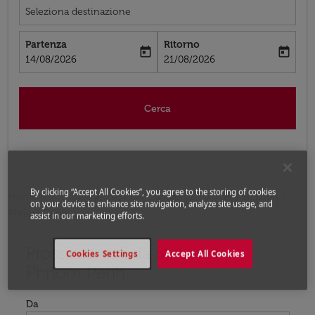
Seleziona destinazione
Partenza
Ritorno
today
today
fc-booking-departure-date-aria-label
fc-booking-return-date-aria-label
14/08/2026
21/08/2026
Cerca
By clicking “Accept All Cookies”, you agree to the storing of cookies
Home
Voli
Voli per Cambogia
Voli St. Louis -
on your device to enhance site navigation, analyze site usage, and
Phnom Penh
assist in our marketing efforts.
Prossimo voli da St. Louis a
Prova ad aggiornare il tuo percorso (origine e/o destina
Cookies Settings
Accept All Cookies
Phnom Penh
Da