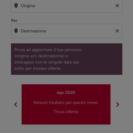
location_on
close
Per
location_on
close
Prova ad aggiornare il tuo percorso
(origine e/o destinazione) o
interagisci con le singole date qui
sotto per trovare offerte.
ago 2026
chevron_left
chevron_right
Nessun risultato per questo mese.
Nes
Trova offerte