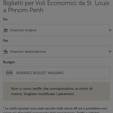
Biglietti per Voli Economici da St. Louis
a Phnom Penh
Da
flight_takeoff
keyboard_arrow_down
Per
flight_land
keyboard_arrow_down
Budget
EUR
Non ci sono tariffe che corrispondono ai criteri di ricerca. Vogliate 
Non ci sono tariffe che corrispondono ai criteri di
ricerca. Vogliate modificare i parametri.
* Le tariffe riportate sono state raccolte nelle ultime 48 ore e potrebbero non