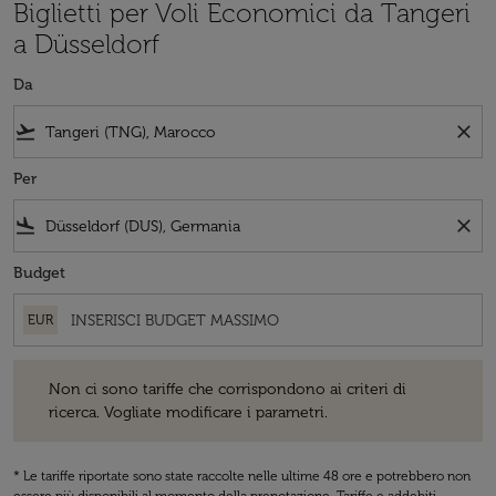
Biglietti per Voli Economici da Tangeri
a Düsseldorf
Da
flight_takeoff
close
Per
flight_land
close
Budget
EUR
Non ci sono tariffe che corrispondono ai criteri di ricerca. Vogliate 
Non ci sono tariffe che corrispondono ai criteri di
ricerca. Vogliate modificare i parametri.
* Le tariffe riportate sono state raccolte nelle ultime 48 ore e potrebbero non