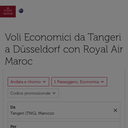

Voli Economici da Tangeri
a Düsseldorf con Royal Air
Maroc
expand_more
expand_more
Andata e ritorno
1 Passeggero, Economia
expand_more
Codice promozionale
Da
close
Tangeri (TNG), Marocco
Per