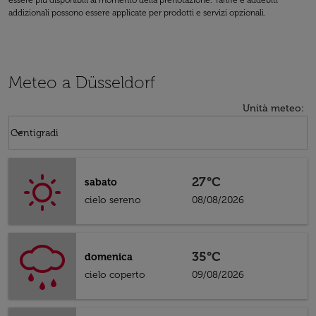
essere più disponibili al momento della prenotazione. Tariffe e addebiti
addizionali possono essere applicate per prodotti e servizi opzionali.
Meteo a Düsseldorf
Unità meteo
:
Weather unit option Centigradi Selected
keyboard_arrow_down
Centigradi
27°C
sabato
cielo sereno
08/08/2026
35°C
domenica
cielo coperto
09/08/2026