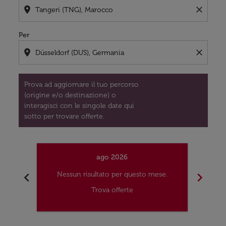
location_on
close
Per
location_on
close
Prova ad aggiornare il tuo percorso
(origine e/o destinazione) o
interagisci con le singole date qui
sotto per trovare offerte.
ago 2026
chevron_left
chevron_right
Nessun risultato per questo mese.
Nes
Trova offerte