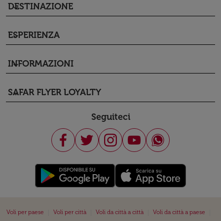
DESTINAZIONE
keyboard_arrow_down
ESPERIENZA
keyboard_arrow_down
INFORMAZIONI
keyboard_arrow_down
SAFAR FLYER LOYALTY
keyboard_arrow_down
Seguiteci
|
|
|
|
Voli per paese
Voli per città
Voli da città a città
Voli da città a paese