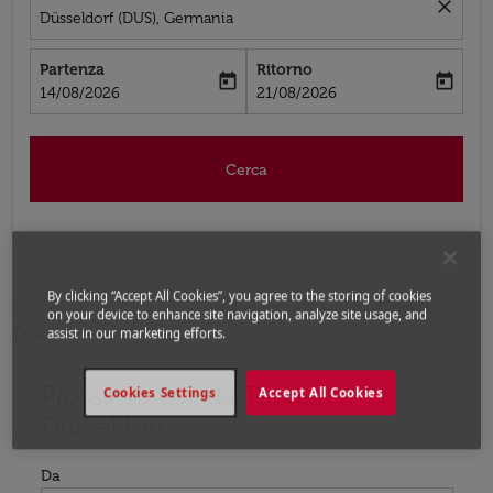
close
Düsseldorf (DUS), Germania
Partenza
Ritorno
today
today
fc-booking-departure-date-aria-label
fc-booking-return-date-aria-label
14/08/2026
21/08/2026
Cerca
By clicking “Accept All Cookies”, you agree to the storing of cookies
Home
Voli
Voli per Germania
Voli Tangeri -
on your device to enhance site navigation, analyze site usage, and
Düsseldorf
assist in our marketing efforts.
Prossimo voli da Tangeri a
Prova ad aggiornare il tuo percorso (origine e/o destina
Cookies Settings
Accept All Cookies
Düsseldorf
Da