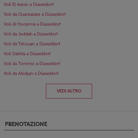
Voli El Aaiún a Düsseldorf
Voli da Ouarzazate a Düsseldorf
Voli Al Hoceima a Düsseldorf
Voli da Jeddah a Düsseldorf
Voli da Tétouan a Düsseldorf
Voli Dakhla a Düsseldorf
Voli da Toronto a Düsseldorf
Voli da Abidjan a Düsseldorf
VEDI ALTRO
PRENOTAZIONE
keyboard_arrow_down