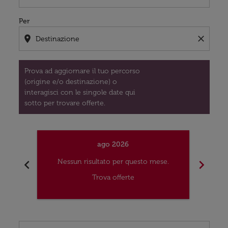
Per
location_on
close
Prova ad aggiornare il tuo percorso
(origine e/o destinazione) o
interagisci con le singole date qui
sotto per trovare offerte.
ago 2026
chevron_left
chevron_right
Nessun risultato per questo mese.
Nes
Trova offerte