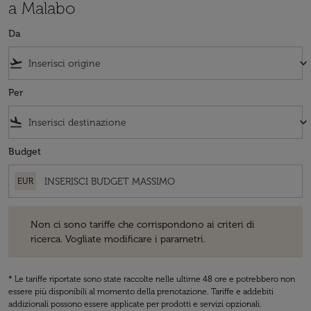
a Malabo
Da
flight_takeoff
keyboard_arrow_down
Per
flight_land
keyboard_arrow_down
Budget
EUR
Non ci sono tariffe che corrispondono ai criteri di ricerca. Vogliate 
Non ci sono tariffe che corrispondono ai criteri di
ricerca. Vogliate modificare i parametri.
* Le tariffe riportate sono state raccolte nelle ultime 48 ore e potrebbero non
essere più disponibili al momento della prenotazione. Tariffe e addebiti
addizionali possono essere applicate per prodotti e servizi opzionali.