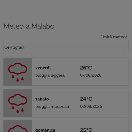
Meteo a Malabo
Unità meteo
:
Weather unit option Centigradi Selected
keyboard_arrow_down
Centigradi
26°C
venerdì
pioggia leggera
07/08/2026
24°C
sabato
pioggia moderata
08/08/2026
25°C
domenica