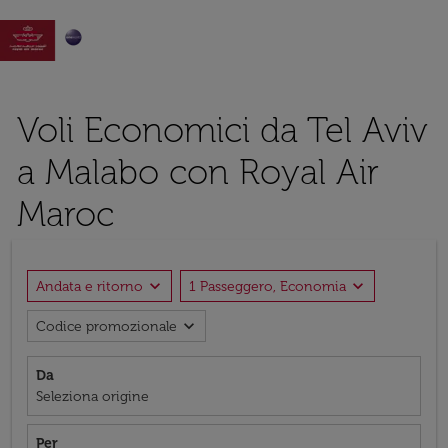

Voli Economici da Tel Aviv
a Malabo con Royal Air
Maroc
expand_more
expand_more
Andata e ritorno
1 Passeggero, Economia
expand_more
Codice promozionale
Da
Seleziona origine
Per