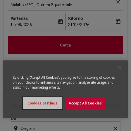
close
Malabo (SSG), Guinea Equatoriale
Partenza
Ritorno
today
today
fc-booking-departure-date-aria-label
fc-booking-return-date-aria-label
14/08/2026
21/08/2026
Cerca
By clicking “Accept All Cookies”, you agree to the storing of cookies
Home
Voli
Voli per Guinea Equatoriale
Voli Tel
on your device to enhance site navigation, analyze site usage, and
assist in our marketing efforts.
Aviv - Malabo
Prossimo voli da Tel Aviv a Malabo
Cookies Settings
Accept All Cookies
Prova ad aggiornare il tuo percorso (origine e/o destina
Da
location_on
close