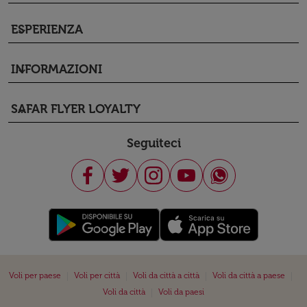
ESPERIENZA
keyboard_arrow_down
INFORMAZIONI
keyboard_arrow_down
SAFAR FLYER LOYALTY
keyboard_arrow_down
Seguiteci
|
|
|
|
Voli per paese
Voli per città
Voli da città a città
Voli da città a paese
|
Voli da città
Voli da paesi