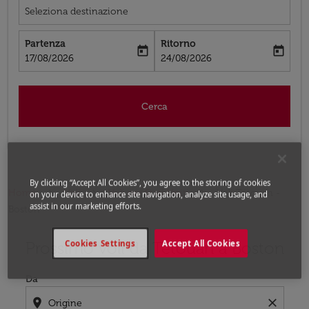
Seleziona destinazione
Partenza
Ritorno
today
today
fc-booking-departure-date-aria-label
fc-booking-return-date-aria-label
17/08/2026
24/08/2026
Cerca
By clicking “Accept All Cookies”, you agree to the storing of cookies
Home
Voli
Voli per Stati Uniti
Voli Tétouan -
on your device to enhance site navigation, analyze site usage, and
assist in our marketing efforts.
Boston
Prossimo voli da Tétouan a Boston
Cookies Settings
Accept All Cookies
Prova ad aggiornare il tuo percorso (origine e/o destina
Da
location_on
close