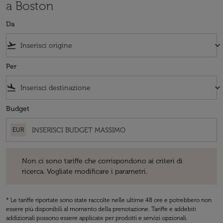
a Boston
Da
flight_takeoff
keyboard_arrow_down
Per
flight_land
keyboard_arrow_down
Budget
EUR
Non ci sono tariffe che corrispondono ai criteri di ricerca. Vogliate 
Non ci sono tariffe che corrispondono ai criteri di
ricerca. Vogliate modificare i parametri.
* Le tariffe riportate sono state raccolte nelle ultime 48 ore e potrebbero non
essere più disponibili al momento della prenotazione. Tariffe e addebiti
addizionali possono essere applicate per prodotti e servizi opzionali.