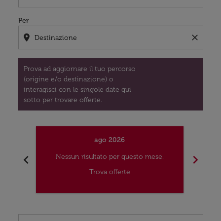
Per
location_on
close
Prova ad aggiornare il tuo percorso
(origine e/o destinazione) o
interagisci con le singole date qui
sotto per trovare offerte.
ago 2026
chevron_left
chevron_right
Nessun risultato per questo mese.
Nes
Trova offerte