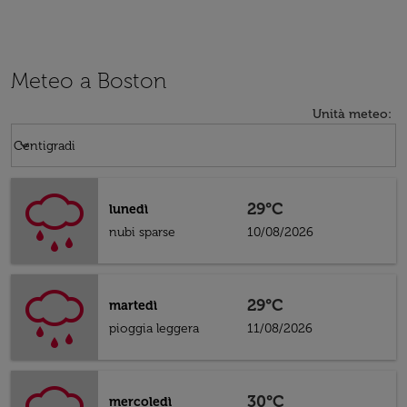
Meteo a Boston
Unità meteo
:
Weather unit option Centigradi Selected
keyboard_arrow_down
Centigradi
29°C
lunedì
nubi sparse
10/08/2026
29°C
martedì
pioggia leggera
11/08/2026
30°C
mercoledì