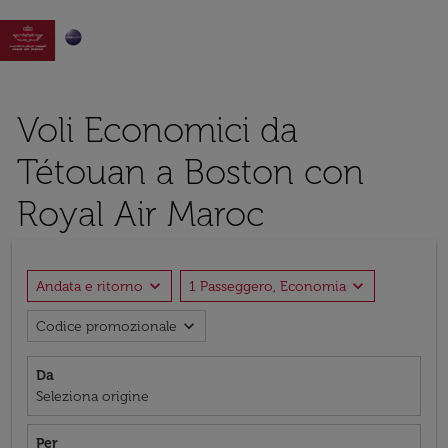

Voli Economici da
Tétouan a Boston con
Royal Air Maroc
expand_more
expand_more
Andata e ritorno
1 Passeggero, Economia
expand_more
Codice promozionale
Da
Seleziona origine
Per