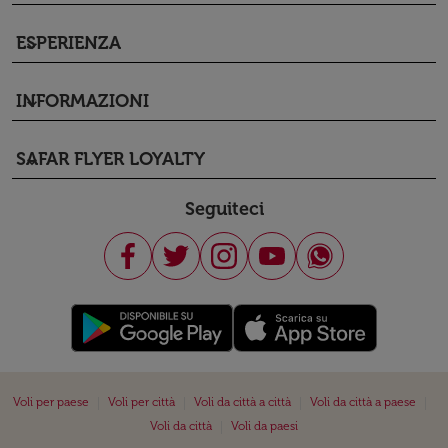
ESPERIENZA
keyboard_arrow_down
INFORMAZIONI
keyboard_arrow_down
SAFAR FLYER LOYALTY
keyboard_arrow_down
Seguiteci
|
|
|
|
Voli per paese
Voli per città
Voli da città a città
Voli da città a paese
|
Voli da città
Voli da paesi