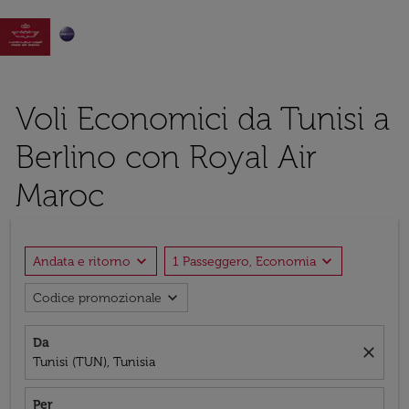

Voli Economici da Tunisi a
Berlino con Royal Air
Maroc
expand_more
expand_more
Andata e ritorno
1 Passeggero, Economia
expand_more
Codice promozionale
Da
close
Tunisi (TUN), Tunisia
Per