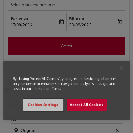
Seleziona destinazione
Partenza
Ritorno
today
today
fc-booking-departure-date-aria-label
fc-booking-return-date-aria-label
13/08/2026
20/08/2026
Cerca
By clicking “Accept All Cookies”, you agree to the storing of cookies
Home
Voli
Voli per Germania
Voli Tunisi -
on your device to enhance site navigation, analyze site usage, and
assist in our marketing efforts.
Berlino
Prossimo voli da Tunisi a Berlino
Cookies Settings
Accept All Cookies
Prova ad aggiornare il tuo percorso (origine e/o destina
Da
location_on
close