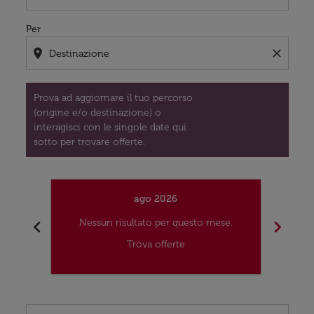
Per
location_on
close
Prova ad aggiornare il tuo percorso
(origine e/o destinazione) o
interagisci con le singole date qui
sotto per trovare offerte.
ago 2026
chevron_left
chevron_right
Nessun risultato per questo mese.
Nes
Trova offerte