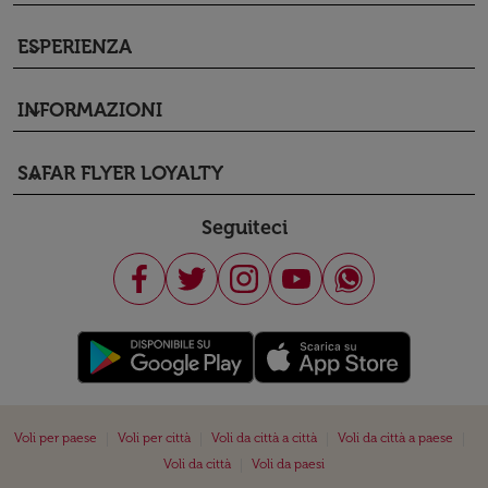
ESPERIENZA
keyboard_arrow_down
INFORMAZIONI
keyboard_arrow_down
SAFAR FLYER LOYALTY
keyboard_arrow_down
Seguiteci
|
|
|
|
Voli per paese
Voli per città
Voli da città a città
Voli da città a paese
|
Voli da città
Voli da paesi