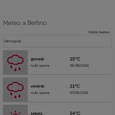
Meteo a Berlino
Unità meteo
:
Weather unit option Centigradi Selected
keyboard_arrow_down
Centigradi
25°C
giovedì
nubi sparse
06/08/2026
21°C
venerdì
nubi sparse
07/08/2026
24°C
sabato