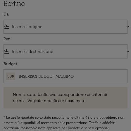
Berlino
Da
flight_takeoff
keyboard_arrow_down
Per
flight_land
keyboard_arrow_down
Budget
EUR
Non ci sono tariffe che corrispondono ai criteri di ricerca. Vogliate 
Non ci sono tariffe che corrispondono ai criteri di
ricerca. Vogliate modificare i parametri.
* Le tariffe riportate sono state raccolte nelle ultime 48 ore e potrebbero non
essere più disponibili al momento della prenotazione. Tariffe e addebiti
addizionali possono essere applicate per prodotti e servizi opzionali.