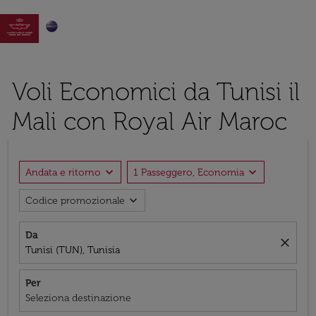

Voli Economici da Tunisi il
Mali con Royal Air Maroc
expand_more
expand_more
Andata e ritorno
1 Passeggero, Economia
expand_more
Codice promozionale
Da
close
Tunisi (TUN), Tunisia
Per
Seleziona destinazione