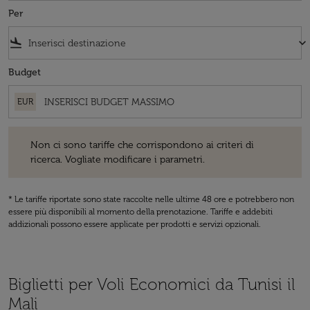
Per
flight_land
keyboard_arrow_down
Budget
EUR
Non ci sono tariffe che corrispondono ai criteri di ricerca. Vogliate 
Non ci sono tariffe che corrispondono ai criteri di
ricerca. Vogliate modificare i parametri.
* Le tariffe riportate sono state raccolte nelle ultime 48 ore e potrebbero non
essere più disponibili al momento della prenotazione. Tariffe e addebiti
addizionali possono essere applicate per prodotti e servizi opzionali.
Biglietti per Voli Economici da Tunisi il
Mali