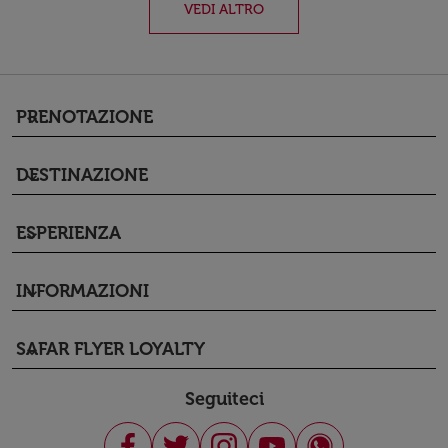
VEDI ALTRO
PRENOTAZIONE
keyboard_arrow_down
DESTINAZIONE
keyboard_arrow_down
ESPERIENZA
keyboard_arrow_down
INFORMAZIONI
keyboard_arrow_down
SAFAR FLYER LOYALTY
keyboard_arrow_down
Seguiteci