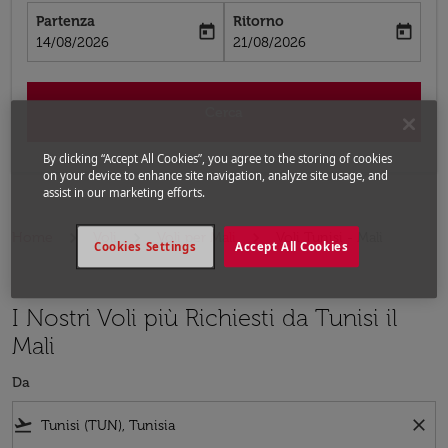
Partenza
Ritorno
today
today
fc-booking-departure-date-aria-label
fc-booking-return-date-aria-label
14/08/2026
21/08/2026
Cerca
By clicking “Accept All Cookies”, you agree to the storing of cookies
on your device to enhance site navigation, analyze site usage, and
assist in our marketing efforts.
Home
Voli
Voli per Mali
Voli Tunisi - Mali
Cookies Settings
Accept All Cookies
I Nostri Voli più Richiesti da Tunisi il
Mali
Da
flight_takeoff
close