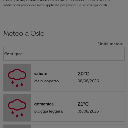
essere più disponibili al momento della prenotazione. Tariffe e addebiti
addizionali possono essere applicate per prodotti e servizi opzionali.
Meteo a Oslo
Unità meteo
:
Weather unit option Centigradi Selected
keyboard_arrow_down
Centigradi
20°C
sabato
cielo coperto
08/08/2026
21°C
domenica
pioggia leggera
09/08/2026