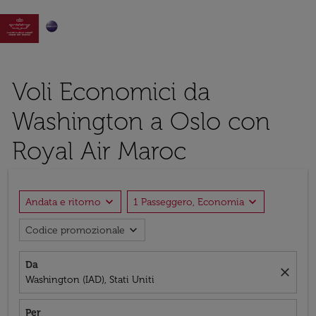

Voli Economici da
Washington a Oslo con
Royal Air Maroc
expand_more
expand_more
Andata e ritorno
1 Passeggero, Economia
expand_more
Codice promozionale
Da
close
Washington (IAD), Stati Uniti
Per