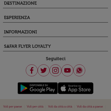
DESTINAZIONE
keyboard_arrow_down
ESPERIENZA
keyboard_arrow_down
INFORMAZIONI
keyboard_arrow_down
SAFAR FLYER LOYALTY
keyboard_arrow_down
Seguiteci
|
|
|
|
Voli per paese
Voli per città
Voli da città a città
Voli da città a paese