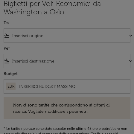
Biglietti per Voli Economici da
Washington a Oslo
Da
flight_takeoff
keyboard_arrow_down
Per
flight_land
keyboard_arrow_down
Budget
EUR
Non ci sono tariffe che corrispondono ai criteri di ricerca. Vogliate 
Non ci sono tariffe che corrispondono ai criteri di
ricerca. Vogliate modificare i parametri.
* Le tariffe riportate sono state raccolte nelle ultime 48 ore e potrebbero non