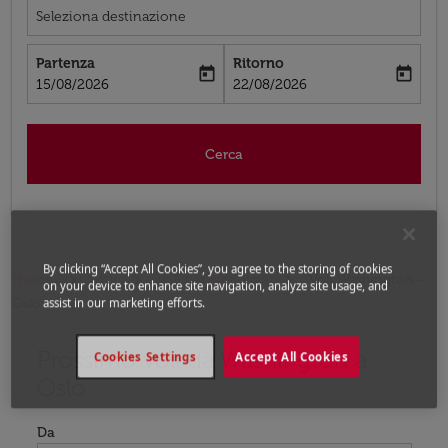
Seleziona destinazione
Partenza
Ritorno
today
today
fc-booking-departure-date-aria-label
fc-booking-return-date-aria-label
15/08/2026
22/08/2026
Cerca
By clicking “Accept All Cookies”, you agree to the storing of cookies
Home
Voli
Voli per Norvegia
Voli Washington -
on your device to enhance site navigation, analyze site usage, and
Oslo
assist in our marketing efforts.
Prossimo voli da Washington a
Prova ad aggiornare il tuo percorso (origine e/o destina
Cookies Settings
Accept All Cookies
Oslo
Da