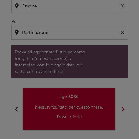
location_on
close
Per
location_on
close
Prova ad aggiornare il tuo percorso
(origine e/o destinazione) o
interagisci con le singole date qui
sotto per trovare offerte.
ago 2026
chevron_left
chevron_right
Nessun risultato per questo mese.
Nes
Trova offerte