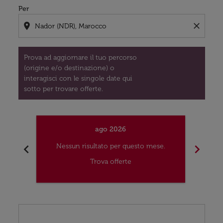
Per
location_on
close
Prova ad aggiornare il tuo percorso
(origine e/o destinazione) o
interagisci con le singole date qui
sotto per trovare offerte.
ago 2026
chevron_left
chevron_right
Nessun risultato per questo mese.
Nes
Trova offerte
Displaying fares for agosto-2026