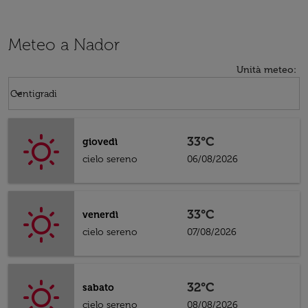
Meteo a Nador
Unità meteo
:
Weather unit option Centigradi Selected
keyboard_arrow_down
Centigradi
33°C
giovedì
cielo sereno
06/08/2026
33°C
venerdì
cielo sereno
07/08/2026
32°C
sabato
cielo sereno
08/08/2026