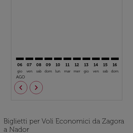
OZG–NDR: cmp-view-offers-disclaimer. Trova offerte
OZG–NDR: cmp-view-offers-disclaimer. Trova off
OZG–NDR: cmp-view-offers-disclaimer. Trova
OZG–NDR: cmp-view-offers-disclaimer. T
OZG–NDR: cmp-view-offers-disclaime
OZG–NDR: cmp-view-offers-discl
OZG–NDR: cmp-view-offers-
OZG–NDR: cmp-view-off
OZG–NDR: cmp-view
OZG–NDR: cmp-
OZG–NDR: 
OZG–N
O
06
07
08
09
10
11
12
13
14
15
16
17
gio
ven
sab
dom
lun
mar
mer
gio
ven
sab
dom
lun
m
AGO
chevron_left
chevron_right
Biglietti per Voli Economici da Zagora
a Nador