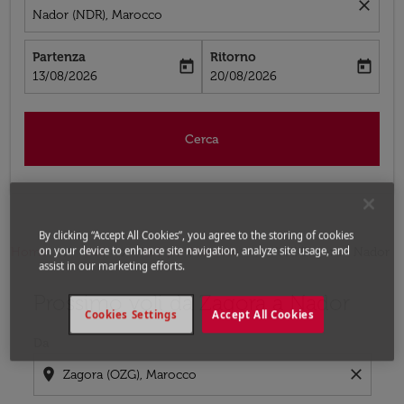
close
Nador (NDR), Marocco
Partenza
Ritorno
today
today
fc-booking-departure-date-aria-label
fc-booking-return-date-aria-label
13/08/2026
20/08/2026
Cerca
By clicking “Accept All Cookies”, you agree to the storing of cookies
on your device to enhance site navigation, analyze site usage, and
Home
Voli
Voli per Marocco
Voli Zagora - Nador
assist in our marketing efforts.
Prossimo voli da Zagora a Nador
Prova ad aggiornare il tuo percorso (origine e/o destina
Cookies Settings
Accept All Cookies
Da
location_on
close