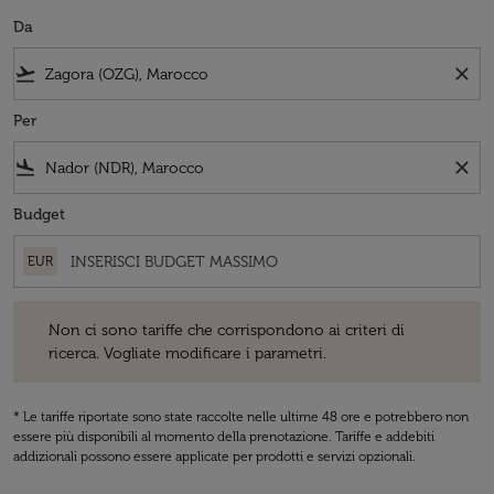
Da
flight_takeoff
close
Per
flight_land
close
Budget
EUR
Non ci sono tariffe che corrispondono ai criteri di ricerca. Vogliate 
Non ci sono tariffe che corrispondono ai criteri di
ricerca. Vogliate modificare i parametri.
* Le tariffe riportate sono state raccolte nelle ultime 48 ore e potrebbero non
essere più disponibili al momento della prenotazione. Tariffe e addebiti
addizionali possono essere applicate per prodotti e servizi opzionali.