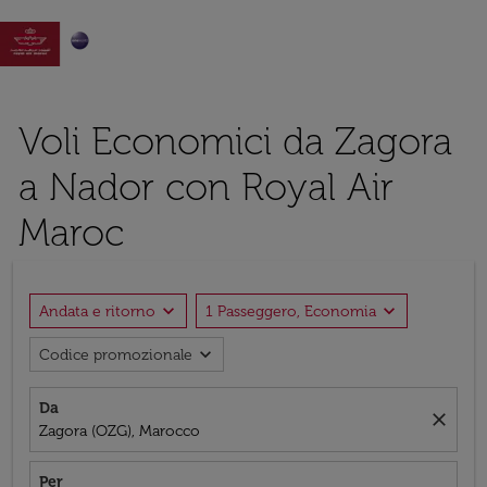

Voli Economici da Zagora
a Nador con Royal Air
Maroc
expand_more
expand_more
Andata e ritorno
1 Passeggero, Economia
expand_more
Codice promozionale
Da
close
Zagora (OZG), Marocco
Per