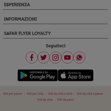
ESPERIENZA
keyboard_arrow_down
INFORMAZIONI
keyboard_arrow_down
SAFAR FLYER LOYALTY
keyboard_arrow_down
Seguiteci
|
|
|
|
Voli per paese
Voli per città
Voli da città a città
Voli da città a paese
|
Voli da città
Voli da paesi