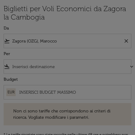
Biglietti per Voli Economici da Zagora
la Cambogia
Da
flight_takeoff
close
Per
flight_land
keyboard_arrow_down
Budget
EUR
Non ci sono tariffe che corrispondono ai criteri di ricerca. Vogliate 
Non ci sono tariffe che corrispondono ai criteri di
ricerca. Vogliate modificare i parametri.
* Le tariffe riportate sono state raccolte nelle ultime 48 ore e potrebbero non