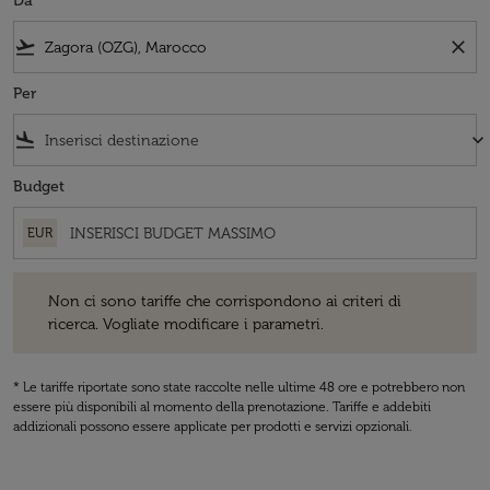
Da
flight_takeoff
close
Per
flight_land
keyboard_arrow_down
Budget
EUR
Non ci sono tariffe che corrispondono ai criteri di ricerca. Vogliate 
Non ci sono tariffe che corrispondono ai criteri di
ricerca. Vogliate modificare i parametri.
* Le tariffe riportate sono state raccolte nelle ultime 48 ore e potrebbero non
essere più disponibili al momento della prenotazione. Tariffe e addebiti
addizionali possono essere applicate per prodotti e servizi opzionali.