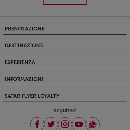
PRENOTAZIONE
keyboard_arrow_down
DESTINAZIONE
keyboard_arrow_down
ESPERIENZA
keyboard_arrow_down
INFORMAZIONI
keyboard_arrow_down
SAFAR FLYER LOYALTY
keyboard_arrow_down
Seguiteci