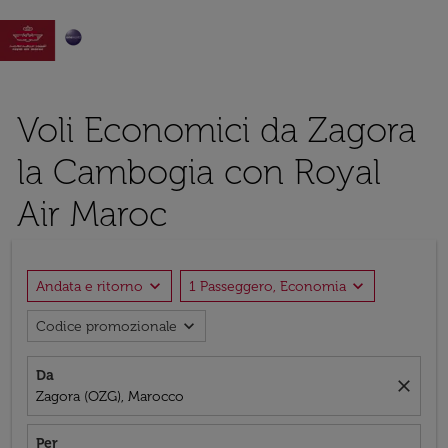

Voli Economici da Zagora
la Cambogia con Royal
Air Maroc
expand_more
expand_more
Andata e ritorno
1 Passeggero, Economia
expand_more
Codice promozionale
Da
close
Zagora (OZG), Marocco
Per