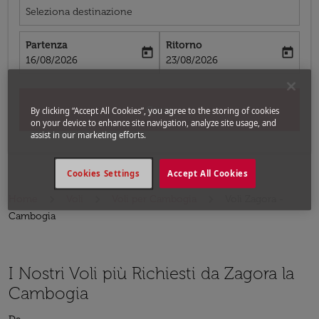
Seleziona destinazione
Partenza
Ritorno
today
today
fc-booking-departure-date-aria-label
fc-booking-return-date-aria-label
16/08/2026
23/08/2026
Cerca
By clicking “Accept All Cookies”, you agree to the storing of cookies
on your device to enhance site navigation, analyze site usage, and
assist in our marketing efforts.
Cookies Settings
Accept All Cookies
Home
Voli
Voli per Cambogia
Voli Zagora -
Cambogia
I Nostri Voli più Richiesti da Zagora la
Cambogia