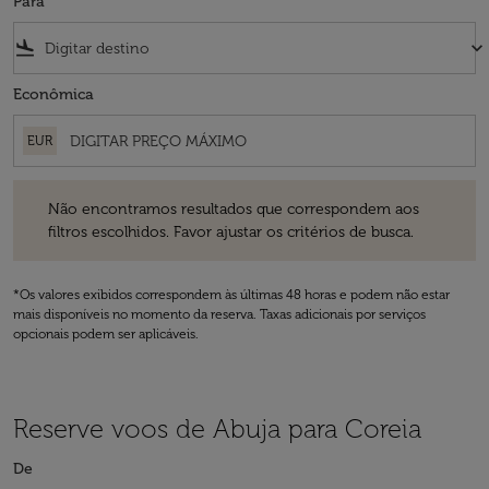
Para
flight_land
keyboard_arrow_down
Econômica
EUR
Não encontramos resultados que correspondem aos filtros escolhidos
Não encontramos resultados que correspondem aos
filtros escolhidos. Favor ajustar os critérios de busca.
*Os valores exibidos correspondem às últimas 48 horas e podem não estar
mais disponíveis no momento da reserva. Taxas adicionais por serviços
opcionais podem ser aplicáveis.
Reserve voos de Abuja para Coreia
De