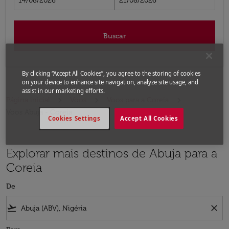
14/08/2026
21/08/2026
Buscar
By clicking “Accept All Cookies”, you agree to the storing of cookies
on your device to enhance site navigation, analyze site usage, and
assist in our marketing efforts.
Página inicial
Voos
Voos para a Coreia
Voos Abuja - Coreia
Cookies Settings
Accept All Cookies
Explorar mais destinos de Abuja para a
Coreia
De
flight_takeoff
close