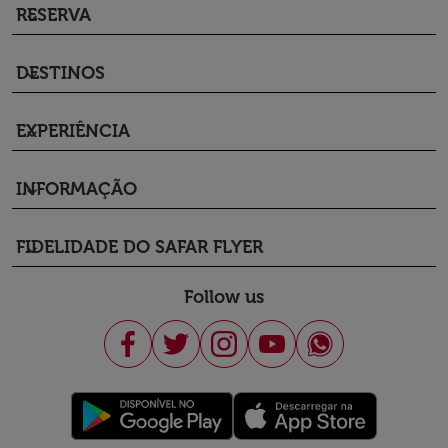
RESERVA
keyboard_arrow_down
DESTINOS
keyboard_arrow_down
EXPERIÊNCIA
keyboard_arrow_down
INFORMAÇÃO
keyboard_arrow_down
FIDELIDADE DO SAFAR FLYER
keyboard_arrow_down
Follow us