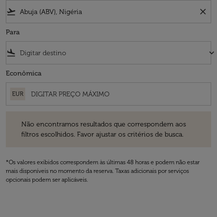
flight_takeoff
close
Para
flight_land
keyboard_arrow_down
Econômica
EUR
Não encontramos resultados que correspondem aos filtros escolhidos
Não encontramos resultados que correspondem aos
filtros escolhidos. Favor ajustar os critérios de busca.
*Os valores exibidos correspondem às últimas 48 horas e podem não estar
mais disponíveis no momento da reserva. Taxas adicionais por serviços
opcionais podem ser aplicáveis.