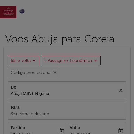

Voos Abuja para Coreia
expand_more
expand_more
Ida e volta
1 Passageiro, Econômica
expand_more
Código promocional
De
close
Abuja (ABV), Nigéria
Para
Selecione o destino
Partida
Volta
today
today
fc-booking-departure-date-aria-label
fc-booking-return-date-aria-label