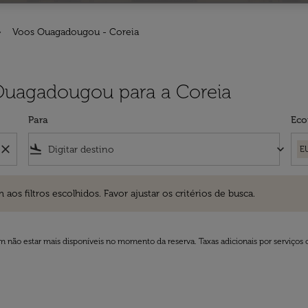
Voos Ouagadougou - Coreia
 Ouagadougou para a Coreia
Para
Eco
close
flight_land
keyboard_arrow_down
E
ros escolhidos. Favor ajustar os critérios de busca.
 filtros escolhidos. Favor ajustar os critérios de busca.
 não estar mais disponíveis no momento da reserva. Taxas adicionais por serviços 