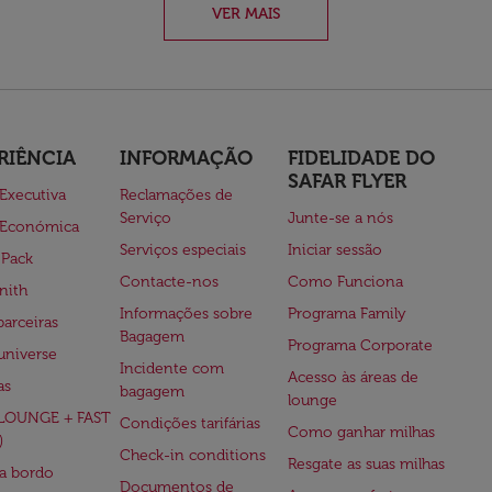
VER MAIS
RIÊNCIA
INFORMAÇÃO
FIDELIDADE DO
SAFAR FLYER
 Executiva
Reclamações de
Serviço
Junte-se a nós
 Económica
Serviços especiais
Iniciar sessão
 Pack
Contacte-nos
Como Funciona
nith
Informações sobre
Programa Family
parceiras
Bagagem
Programa Corporate
universe
Incidente com
Acesso às áreas de
as
bagagem
lounge
(LOUNGE + FAST
Condições tarifárias
Como ganhar milhas
)
Check-in conditions
Resgate as suas milhas
 a bordo
Documentos de