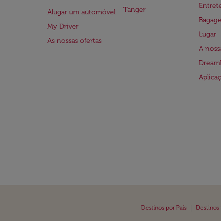
Entre
Tanger
Alugar um automóvel
Bagag
My Driver
Lugar
As nossas ofertas
A noss
Dreaml
Aplica
|
Destinos por País
Destinos