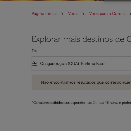
Página inicial
Voos
Voos para a Coreia
Explorar mais destinos de
De
flight_takeoff
Não encontramos resultados que correspondem aos filt
Não encontramos resultados que correspondem aos
*Os valores exibidos correspondem às últimas 48 horas e podem