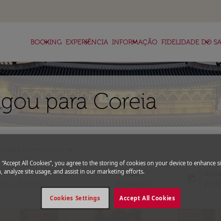
keyboard_arrow_down
keyboard_arrow_down
keyboard_arrow_down
keyboard_arrow_down
BOOKING
EXPERIÊNCIA
INFORMAÇÃO
FIDELIDADE DO SA
ou para Coreia
expand_more
Código promocional
g “Accept All Cookies”, you agree to the storing of cookies on your device to enhance si
, analyze site usage, and assist in our marketing efforts.
Partida
Volt
today
fc-booking-departure-date-aria-l
fc-bo
15/08/2026
22/0
Cookies Settings
Accept All Cookies