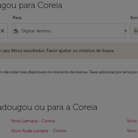
gou para Coreia
Para
Eco
close
flight_land
keyboard_arrow_down
E
ros escolhidos. Favor ajustar os critérios de busca.
 filtros escolhidos. Favor ajustar os critérios de busca.
 não estar mais disponíveis no momento da reserva. Taxas adicionais por serviços 
gadougou ou para a Coreia
Voos Larnaca - Coreia
Voos
Voos Kuala Lumpur - Coreia
Voos 