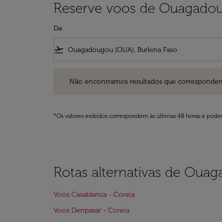
Reserve voos de Ouagadou
De
flight_takeoff
Não encontramos resultados que correspondem aos filt
Não encontramos resultados que correspondem aos
*Os valores exibidos correspondem às últimas 48 horas e podem
Rotas alternativas de Oua
Voos Casablanca - Coreia
Voos Denpasar - Coreia