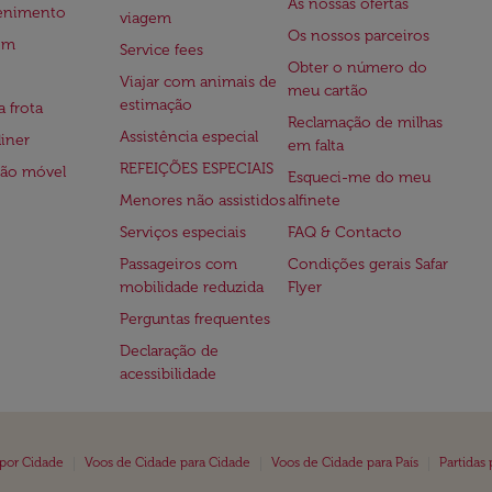
As nossas ofertas
tenimento
viagem
Os nossos parceiros
em
Service fees
Obter o número do
Viajar com animais de
meu cartão
estimação
a frota
Reclamação de milhas
Assistência especial
iner
em falta
REFEIÇÕES ESPECIAIS
ção móvel
Esqueci-me do meu
Menores não assistidos
alfinete
Serviços especiais
FAQ & Contacto
Passageiros com
Condições gerais Safar
mobilidade reduzida
Flyer
Perguntas frequentes
Declaração de
acessibilidade
|
|
|
 por Cidade
Voos de Cidade para Cidade
Voos de Cidade para País
Partidas