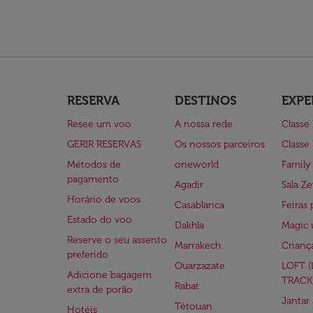
RESERVA
DESTINOS
EXPE
Resee um voo
A nossa rede
Classe
GERIR RESERVAS
Os nossos parceiros
Classe
Métodos de
oneworld
Family
pagamento
Agadir
Sala Ze
Horário de voos
Casablanca
Feiras 
Estado do voo
Dakhla
Magic 
Reserve o seu assento
Marrakech
Crianç
preferido
Ouarzazate
LOFT 
Adicione bagagem
TRACK
Rabat
extra de porão
Jantar
Tétouan
Hotéis