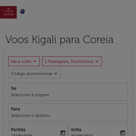

Voos Kigali para Coreia
expand_more
expand_more
Ida e volta
1 Passageiro, Econômica
expand_more
Código promocional
De
Selecione a origem
Para
Selecione o destino
Partida
Volta
today
today
fc-booking-departure-date-aria-label
fc-booking-return-date-aria-label