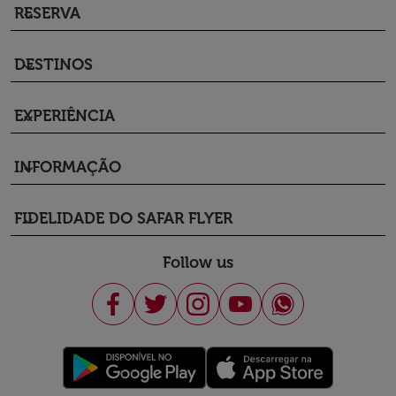
RESERVA
keyboard_arrow_down
DESTINOS
keyboard_arrow_down
EXPERIÊNCIA
keyboard_arrow_down
INFORMAÇÃO
keyboard_arrow_down
FIDELIDADE DO SAFAR FLYER
keyboard_arrow_down
Follow us