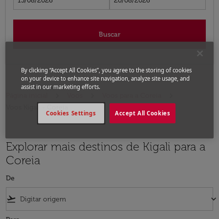
13/08/2026
20/08/2026
Buscar
By clicking “Accept All Cookies”, you agree to the storing of cookies
on your device to enhance site navigation, analyze site usage, and
assist in our marketing efforts.
Página inicial
Voos
Voos para a Coreia
Voos Kigali - Coreia
Cookies Settings
Accept All Cookies
Explorar mais destinos de Kigali para a
Coreia
De
flight_takeoff
keyboard_arrow_down