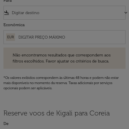
Para
flight_land
keyboard_arrow_down
Econômica
EUR
Não encontramos resultados que correspondem aos filtros escolhidos
Não encontramos resultados que correspondem aos
filtros escolhidos. Favor ajustar os critérios de busca.
*Os valores exibidos correspondem às últimas 48 horas e podem não estar
mais disponíveis no momento da reserva. Taxas adicionais por serviços
opcionais podem ser aplicáveis.
Reserve voos de Kigali para Coreia
De