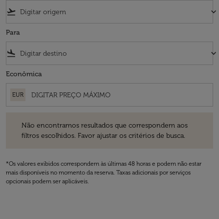
flight_takeoff
keyboard_arrow_down
Para
flight_land
keyboard_arrow_down
Econômica
EUR
Não encontramos resultados que correspondem aos filtros escolhidos
Não encontramos resultados que correspondem aos
filtros escolhidos. Favor ajustar os critérios de busca.
*Os valores exibidos correspondem às últimas 48 horas e podem não estar
mais disponíveis no momento da reserva. Taxas adicionais por serviços
opcionais podem ser aplicáveis.