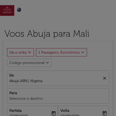

Voos Abuja para Mali
expand_more
expand_more
Ida e volta
1 Passageiro, Econômica
expand_more
Código promocional
De
close
Abuja (ABV), Nigéria
Para
Selecione o destino
Partida
Volta
today
today
fc-booking-departure-date-aria-label
fc-booking-return-date-aria-label