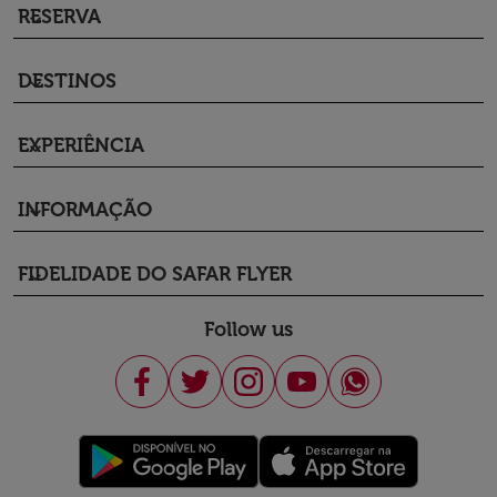
RESERVA
keyboard_arrow_down
DESTINOS
keyboard_arrow_down
EXPERIÊNCIA
keyboard_arrow_down
INFORMAÇÃO
keyboard_arrow_down
FIDELIDADE DO SAFAR FLYER
keyboard_arrow_down
Follow us