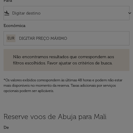
Para
flight_land
keyboard_arrow_down
Econômica
EUR
Não encontramos resultados que correspondem aos filtros escolhidos
Não encontramos resultados que correspondem aos
filtros escolhidos. Favor ajustar os critérios de busca.
*Os valores exibidos correspondem às últimas 48 horas e podem não estar
mais disponíveis no momento da reserva. Taxas adicionais por serviços
opcionais podem ser aplicáveis.
Reserve voos de Abuja para Mali
De