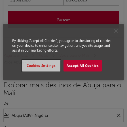
13/08/2026
20/08/2026
Buscar
By clicking “Accept All Cookies”, you agree to the storing of cookies
on your device to enhance site navigation, analyze site usage, and
assist in our marketing efforts.
Página inicial
Voos
Voos para o Mali
Voos Abuja - Mali
Cookies Settings
Accept All Cookies
Explorar mais destinos de Abuja para o
Mali
De
flight_takeoff
close