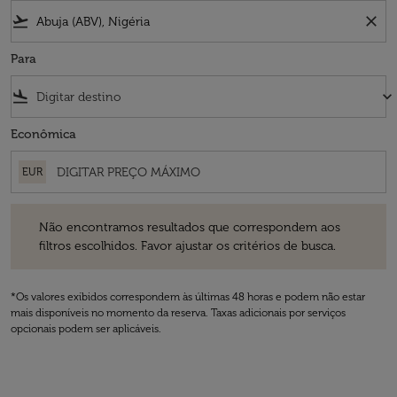
flight_takeoff
close
Para
flight_land
keyboard_arrow_down
Econômica
EUR
Não encontramos resultados que correspondem aos filtros escolhidos
Não encontramos resultados que correspondem aos
filtros escolhidos. Favor ajustar os critérios de busca.
*Os valores exibidos correspondem às últimas 48 horas e podem não estar
mais disponíveis no momento da reserva. Taxas adicionais por serviços
opcionais podem ser aplicáveis.