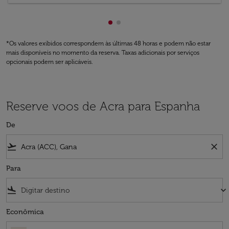
Mostrando de cmp-pagination
Mostrando de cmp-paginati
*Os valores exibidos correspondem às últimas 48 horas e podem não estar
mais disponíveis no momento da reserva. Taxas adicionais por serviços
opcionais podem ser aplicáveis.
Reserve voos de Acra para Espanha
De
flight_takeoff
close
Para
flight_land
keyboard_arrow_down
Econômica