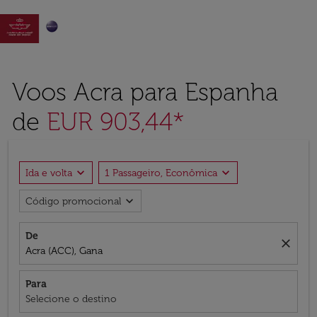

Voos Acra para Espanha
de
EUR 903,44*
expand_more
expand_more
Ida e volta
1 Passageiro, Econômica
expand_more
Código promocional
De
close
Acra (ACC), Gana
Para
Selecione o destino