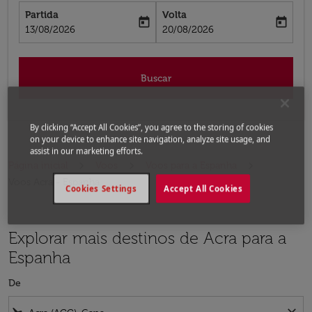
Partida
Volta
today
today
fc-booking-departure-date-aria-label
fc-booking-return-date-aria-label
13/08/2026
20/08/2026
Buscar
By clicking “Accept All Cookies”, you agree to the storing of cookies
on your device to enhance site navigation, analyze site usage, and
assist in our marketing efforts.
Página inicial
Voos
Voos para a Espanha
Voos Acra - Espanha
Cookies Settings
Accept All Cookies
Explorar mais destinos de Acra para a
Espanha
De