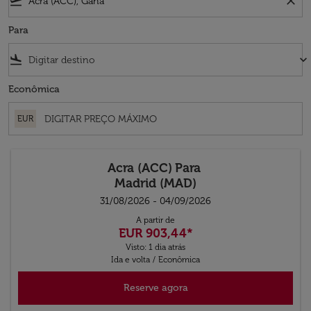
flight_takeoff
close
Para
flight_land
keyboard_arrow_down
Econômica
EUR
Acra (ACC)
Para
Madrid (MAD)
31/08/2026 - 04/09/2026
A partir de
EUR 903,44
*
Visto: 1 dia atrás
Ida e volta
/
Econômica
Reserve agora