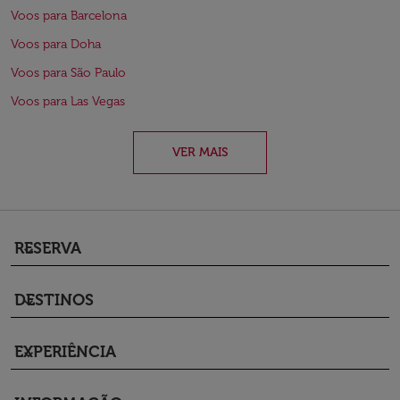
Voos para Barcelona
Voos para Doha
Voos para São Paulo
Voos para Las Vegas
VER MAIS
RESERVA
keyboard_arrow_down
DESTINOS
keyboard_arrow_down
EXPERIÊNCIA
keyboard_arrow_down