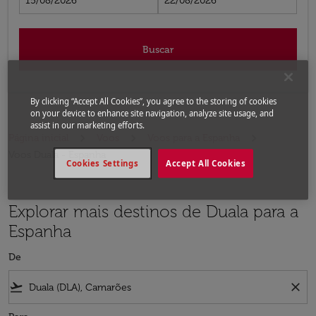
15/08/2026
22/08/2026
Buscar
By clicking “Accept All Cookies”, you agree to the storing of cookies
on your device to enhance site navigation, analyze site usage, and
assist in our marketing efforts.
Página inicial
Voos
Voos para a Espanha
Voos Duala - Espanha
Cookies Settings
Accept All Cookies
Explorar mais destinos de Duala para a
Espanha
De
flight_takeoff
close