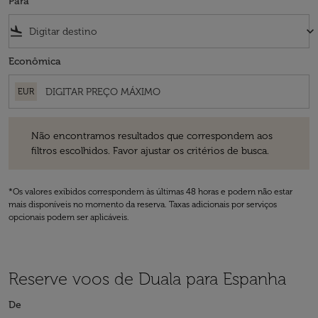
Para
flight_land
keyboard_arrow_down
Econômica
EUR
Não encontramos resultados que correspondem aos filtros escolhidos
Não encontramos resultados que correspondem aos
filtros escolhidos. Favor ajustar os critérios de busca.
*Os valores exibidos correspondem às últimas 48 horas e podem não estar
mais disponíveis no momento da reserva. Taxas adicionais por serviços
opcionais podem ser aplicáveis.
Reserve voos de Duala para Espanha
De