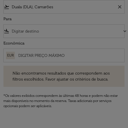
flight_takeoff
close
Para
flight_land
keyboard_arrow_down
Econômica
EUR
Não encontramos resultados que correspondem aos filtros escolhidos
Não encontramos resultados que correspondem aos
filtros escolhidos. Favor ajustar os critérios de busca.
*Os valores exibidos correspondem às últimas 48 horas e podem não estar
mais disponíveis no momento da reserva. Taxas adicionais por serviços
opcionais podem ser aplicáveis.