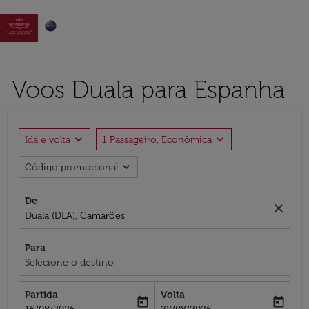

Voos Duala para Espanha
expand_more
expand_more
Ida e volta
1 Passageiro, Econômica
expand_more
Código promocional
De
close
Duala (DLA), Camarões
Para
Selecione o destino
Partida
Volta
today
today
fc-booking-departure-date-aria-label
fc-booking-return-date-aria-label