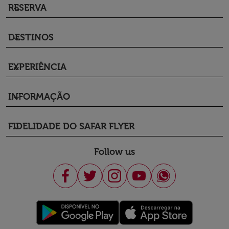
RESERVA
keyboard_arrow_down
DESTINOS
keyboard_arrow_down
EXPERIÊNCIA
keyboard_arrow_down
INFORMAÇÃO
keyboard_arrow_down
FIDELIDADE DO SAFAR FLYER
keyboard_arrow_down
Follow us