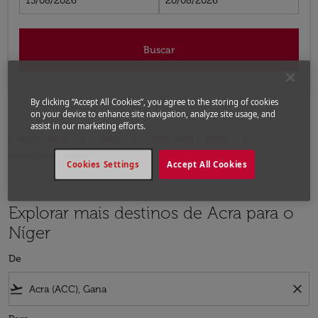
13/08/2026
20/08/2026
Buscar
By clicking “Accept All Cookies”, you agree to the storing of cookies
on your device to enhance site navigation, analyze site usage, and
assist in our marketing efforts.
Página inicial
Voos
Voos para o Níger
Voos Acra - Níger
Cookies Settings
Accept All Cookies
Explorar mais destinos de Acra para o
Níger
De
flight_takeoff
close