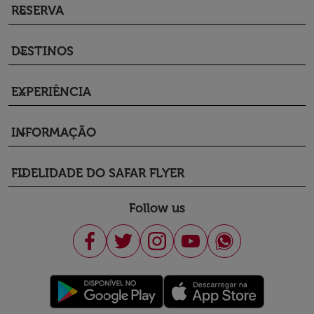
RESERVA
keyboard_arrow_down
DESTINOS
keyboard_arrow_down
EXPERIÊNCIA
keyboard_arrow_down
INFORMAÇÃO
keyboard_arrow_down
FIDELIDADE DO SAFAR FLYER
keyboard_arrow_down
Follow us