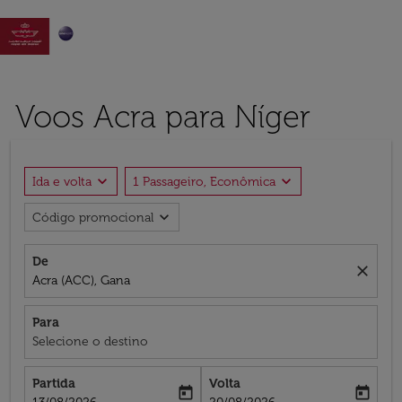

Voos Acra para Níger
expand_more
expand_more
Ida e volta
1 Passageiro, Econômica
expand_more
Código promocional
De
close
Acra (ACC), Gana
Para
Selecione o destino
Partida
Volta
today
today
fc-booking-departure-date-aria-label
fc-booking-return-date-aria-label