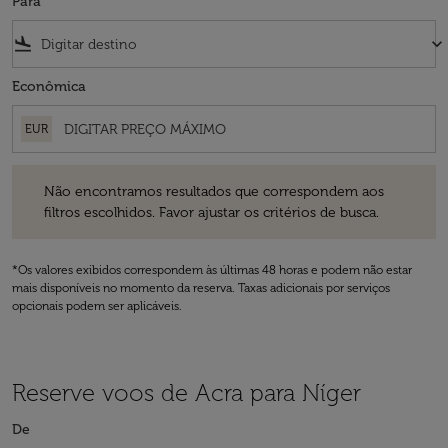
Para
flight_land
keyboard_arrow_down
Econômica
EUR
Não encontramos resultados que correspondem aos filtros escolhidos
Não encontramos resultados que correspondem aos
filtros escolhidos. Favor ajustar os critérios de busca.
*Os valores exibidos correspondem às últimas 48 horas e podem não estar
mais disponíveis no momento da reserva. Taxas adicionais por serviços
opcionais podem ser aplicáveis.
Reserve voos de Acra para Níger
De