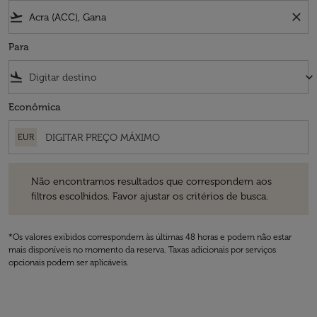
flight_takeoff
close
Para
flight_land
keyboard_arrow_down
Econômica
EUR
Não encontramos resultados que correspondem aos filtros escolhidos
Não encontramos resultados que correspondem aos
filtros escolhidos. Favor ajustar os critérios de busca.
*Os valores exibidos correspondem às últimas 48 horas e podem não estar
mais disponíveis no momento da reserva. Taxas adicionais por serviços
opcionais podem ser aplicáveis.