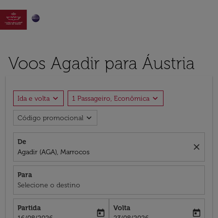

Voos Agadir para Áustria
expand_more
expand_more
Ida e volta
1 Passageiro, Econômica
expand_more
Código promocional
De
close
Agadir (AGA), Marrocos
Para
Selecione o destino
Partida
Volta
today
today
fc-booking-departure-date-aria-label
fc-booking-return-date-aria-label