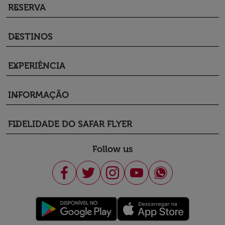
RESERVA
keyboard_arrow_down
DESTINOS
keyboard_arrow_down
EXPERIÊNCIA
keyboard_arrow_down
INFORMAÇÃO
keyboard_arrow_down
FIDELIDADE DO SAFAR FLYER
keyboard_arrow_down
Follow us