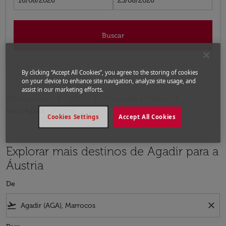
16/08/2026
23/08/2026
Buscar
By clicking “Accept All Cookies”, you agree to the storing of cookies
on your device to enhance site navigation, analyze site usage, and
assist in our marketing efforts.
Página inicial
Voos
Voos para a Áustria
Voos Agadir - Áustria
Cookies Settings
Accept All Cookies
Explorar mais destinos de Agadir para a
Áustria
De
flight_takeoff
close