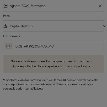
flight_takeoff
close
Para
flight_land
keyboard_arrow_down
Econômica
EUR
Não encontramos resultados que correspondem aos filtros escolhidos
Não encontramos resultados que correspondem aos
filtros escolhidos. Favor ajustar os critérios de busca.
*Os valores exibidos correspondem às últimas 48 horas e podem não estar
mais disponíveis no momento da reserva. Taxas adicionais por serviços
opcionais podem ser aplicáveis.