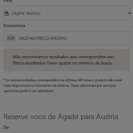
Para
flight_land
keyboard_arrow_down
Econômica
EUR
Não encontramos resultados que correspondem aos filtros escolhidos
Não encontramos resultados que correspondem aos
filtros escolhidos. Favor ajustar os critérios de busca.
*Os valores exibidos correspondem às últimas 48 horas e podem não estar
mais disponíveis no momento da reserva. Taxas adicionais por serviços
opcionais podem ser aplicáveis.
Reserve voos de Agadir para Áustria
De