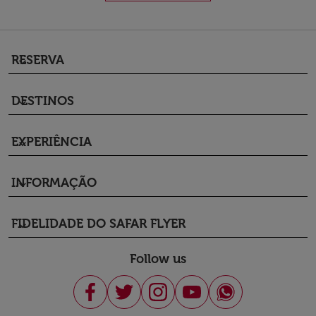
RESERVA
keyboard_arrow_down
DESTINOS
keyboard_arrow_down
EXPERIÊNCIA
keyboard_arrow_down
INFORMAÇÃO
keyboard_arrow_down
FIDELIDADE DO SAFAR FLYER
keyboard_arrow_down
Follow us