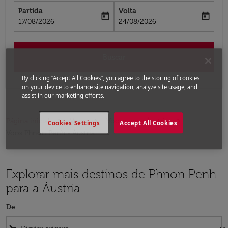
Partida
Volta
today
today
fc-booking-departure-date-aria-label
fc-booking-return-date-aria-label
17/08/2026
24/08/2026
Buscar
By clicking “Accept All Cookies”, you agree to the storing of cookies
on your device to enhance site navigation, analyze site usage, and
assist in our marketing efforts.
Página inicial
Voos
Voos para a Áustria
Cookies Settings
Accept All Cookies
Voos Phnon Penh - Áustria
Explorar mais destinos de Phnon Penh
para a Áustria
De