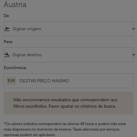
Áustria
De
flight_takeoff
keyboard_arrow_down
Para
flight_land
keyboard_arrow_down
Econômica
EUR
Não encontramos resultados que correspondem aos filtros escolhidos
Não encontramos resultados que correspondem aos
filtros escolhidos. Favor ajustar os critérios de busca.
*Os valores exibidos correspondem às últimas 48 horas e podem não estar
mais disponíveis no momento da reserva. Taxas adicionais por serviços
opcionais podem ser aplicáveis.