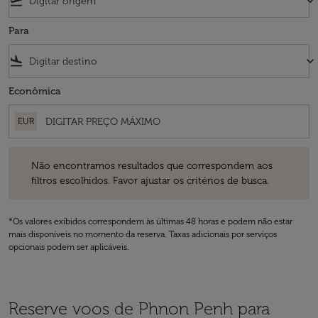
flight_takeoff
keyboard_arrow_down
Para
flight_land
keyboard_arrow_down
Econômica
EUR
Não encontramos resultados que correspondem aos filtros escolhidos
Não encontramos resultados que correspondem aos
filtros escolhidos. Favor ajustar os critérios de busca.
*Os valores exibidos correspondem às últimas 48 horas e podem não estar
mais disponíveis no momento da reserva. Taxas adicionais por serviços
opcionais podem ser aplicáveis.
Reserve voos de Phnon Penh para