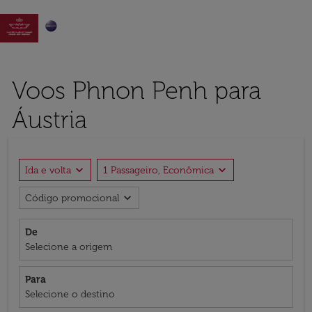

Voos Phnon Penh para
Áustria
expand_more
expand_more
Ida e volta
1 Passageiro, Econômica
expand_more
Código promocional
De
Selecione a origem
Para
Selecione o destino