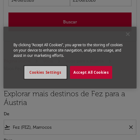
14/08/2026
21/08/2026
Buscar
By clicking “Accept All Cookies”, you agree to the storing of cookies
on your device to enhance site navigation, analyze site usage, and
assist in our marketing efforts.
Página inicial
Voos
Voos para a Áustria
Voos Fez - Áustria
Cookies Settings
Accept All Cookies
Explorar mais destinos de Fez para a
Áustria
De
flight_takeoff
close