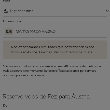
Para
flight_land
keyboard_arrow_down
Econômica
EUR
Não encontramos resultados que correspondem aos filtros escolhidos
Não encontramos resultados que correspondem aos
filtros escolhidos. Favor ajustar os critérios de busca.
*Os valores exibidos correspondem às últimas 48 horas e podem não estar
mais disponíveis no momento da reserva. Taxas adicionais por serviços
opcionais podem ser aplicáveis.
Reserve voos de Fez para Áustria
De