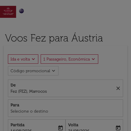

Voos Fez para Áustria
expand_more
expand_more
Ida e volta
1 Passageiro, Econômica
expand_more
Código promocional
De
close
Fez (FEZ), Marrocos
Para
Selecione o destino
Partida
Volta
today
today
fc-booking-departure-date-aria-label
fc-booking-return-date-aria-label