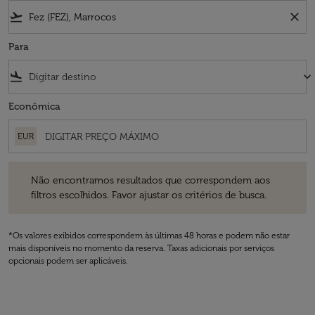
flight_takeoff
close
Para
flight_land
keyboard_arrow_down
Econômica
EUR
Não encontramos resultados que correspondem aos filtros escolhidos
Não encontramos resultados que correspondem aos
filtros escolhidos. Favor ajustar os critérios de busca.
*Os valores exibidos correspondem às últimas 48 horas e podem não estar
mais disponíveis no momento da reserva. Taxas adicionais por serviços
opcionais podem ser aplicáveis.