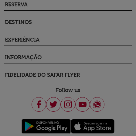
RESERVA
keyboard_arrow_down
DESTINOS
keyboard_arrow_down
EXPERIÊNCIA
keyboard_arrow_down
INFORMAÇÃO
keyboard_arrow_down
FIDELIDADE DO SAFAR FLYER
keyboard_arrow_down
Follow us