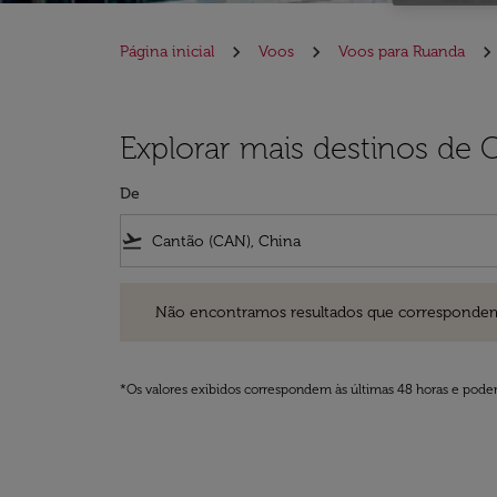
Página inicial
Voos
Voos para Ruanda
Explorar mais destinos de
De
flight_takeoff
Não encontramos resultados que correspondem aos filt
Não encontramos resultados que correspondem aos
*Os valores exibidos correspondem às últimas 48 horas e podem