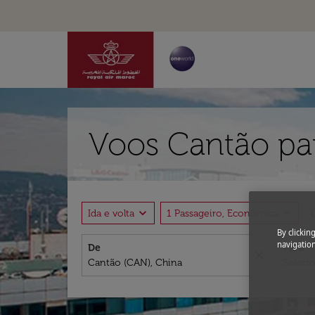
Voos Cantão pa
expand_more
expand_more
Ida e volta
1 Passageiro, Econômica
By clickin
navigation
De
Para
close