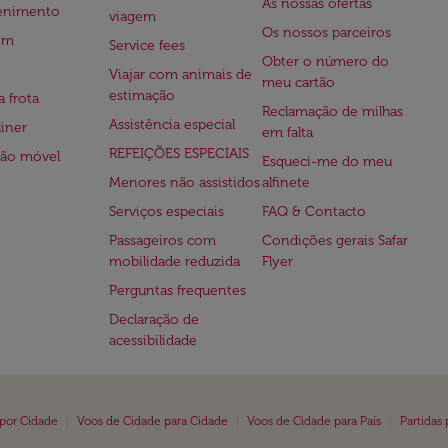
As nossas ofertas
tenimento
viagem
Os nossos parceiros
em
Service fees
Obter o número do
Viajar com animais de
meu cartão
estimação
a frota
Reclamação de milhas
Assistência especial
iner
em falta
REFEIÇÕES ESPECIAIS
ção móvel
Esqueci-me do meu
Menores não assistidos
alfinete
Serviços especiais
FAQ & Contacto
Passageiros com
Condições gerais Safar
mobilidade reduzida
Flyer
Perguntas frequentes
Declaração de
acessibilidade
|
|
|
 por Cidade
Voos de Cidade para Cidade
Voos de Cidade para País
Partidas