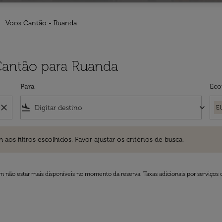
Voos Cantão - Ruanda
 Cantão para Ruanda
Para
Eco
close
flight_land
keyboard_arrow_down
E
ros escolhidos. Favor ajustar os critérios de busca.
 filtros escolhidos. Favor ajustar os critérios de busca.
 não estar mais disponíveis no momento da reserva. Taxas adicionais por serviços 