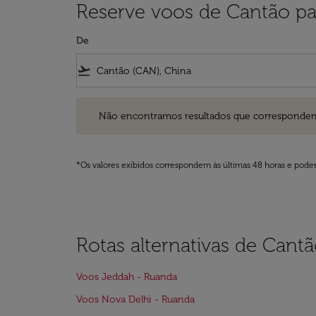
Reserve voos de Cantão p
De
flight_takeoff
Não encontramos resultados que correspondem aos filt
Não encontramos resultados que correspondem aos
*Os valores exibidos correspondem às últimas 48 horas e podem
Rotas alternativas de Cant
Voos Jeddah - Ruanda
Voos Nova Delhi - Ruanda