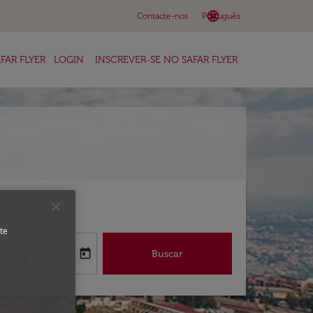
language
keyboard_arrow_down
Contacte-nos
Português
FAR FLYER
LOGIN
INSCREVER-SE NO SAFAR FLYER
te
a
today
Buscar
abel
oking-return-date-aria-label
8/2026