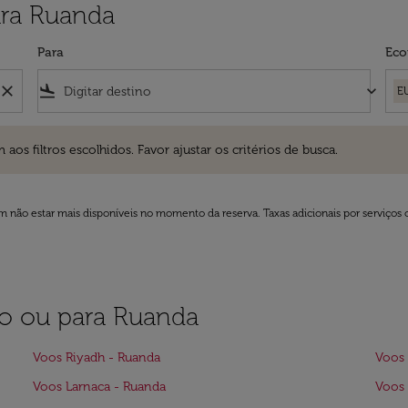
ara Ruanda
Para
Eco
close
flight_land
keyboard_arrow_down
E
ros escolhidos. Favor ajustar os critérios de busca.
 filtros escolhidos. Favor ajustar os critérios de busca.
 não estar mais disponíveis no momento da reserva. Taxas adicionais por serviços 
ão ou para Ruanda
Voos Riyadh - Ruanda
Voos 
Voos Larnaca - Ruanda
Voos