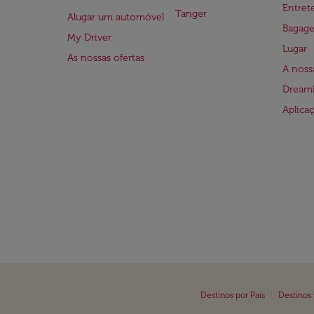
Entre
Tanger
Alugar um automóvel
Bagag
My Driver
Lugar
As nossas ofertas
A noss
Dreaml
Aplica
|
Destinos por País
Destinos