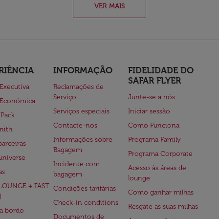
VER MAIS
RIÊNCIA
INFORMAÇÃO
FIDELIDADE DO
SAFAR FLYER
 Executiva
Reclamações de
Serviço
Junte-se a nós
 Económica
Serviços especiais
Iniciar sessão
 Pack
Contacte-nos
Como Funciona
nith
Informações sobre
Programa Family
parceiras
Bagagem
Programa Corporate
universe
Incidente com
Acesso às áreas de
as
bagagem
lounge
(LOUNGE + FAST
Condições tarifárias
Como ganhar milhas
)
Check-in conditions
Resgate as suas milhas
 a bordo
Documentos de