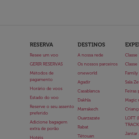
RESERVA
DESTINOS
EXPE
Resee um voo
A nossa rede
Classe
GERIR RESERVAS
Os nossos parceiros
Classe
Métodos de
oneworld
Family
pagamento
Agadir
Sala Ze
Horário de voos
Casablanca
Feiras 
Estado do voo
Dakhla
Magic 
Reserve o seu assento
Marrakech
Crianç
preferido
Ouarzazate
LOFT 
Adicione bagagem
TRACK
Rabat
extra de porão
Jantar
Tétouan
Hotéis