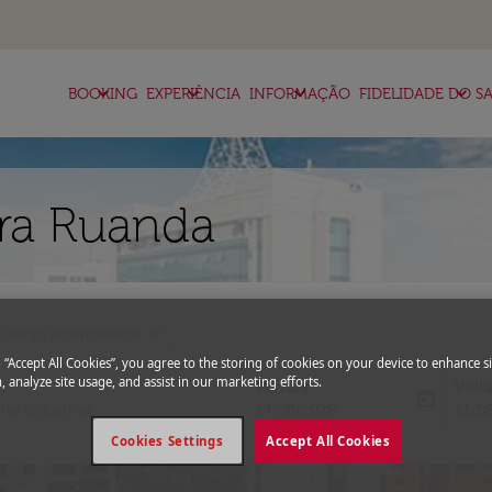
keyboard_arrow_down
keyboard_arrow_down
keyboard_arrow_down
keyboard_arrow_down
BOOKING
EXPERIÊNCIA
INFORMAÇÃO
FIDELIDADE DO SA
ra Ruanda
expand_more
Código promocional
g “Accept All Cookies”, you agree to the storing of cookies on your device to enhance si
, analyze site usage, and assist in our marketing efforts.
Partida
Volt
today
fc-booking-departure-date-aria-l
fc-bo
14/08/2026
21/0
Cookies Settings
Accept All Cookies