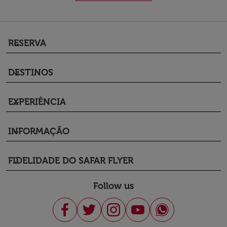
RESERVA
keyboard_arrow_down
DESTINOS
keyboard_arrow_down
EXPERIÊNCIA
keyboard_arrow_down
INFORMAÇÃO
keyboard_arrow_down
FIDELIDADE DO SAFAR FLYER
keyboard_arrow_down
Follow us