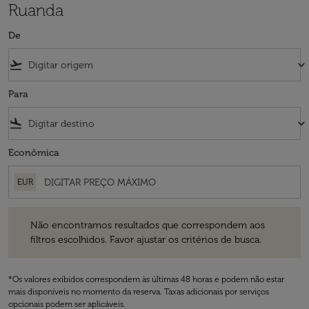
Ruanda
De
flight_takeoff
keyboard_arrow_down
Para
flight_land
keyboard_arrow_down
Econômica
EUR
Não encontramos resultados que correspondem aos filtros escolhidos
Não encontramos resultados que correspondem aos
filtros escolhidos. Favor ajustar os critérios de busca.
*Os valores exibidos correspondem às últimas 48 horas e podem não estar
mais disponíveis no momento da reserva. Taxas adicionais por serviços
opcionais podem ser aplicáveis.