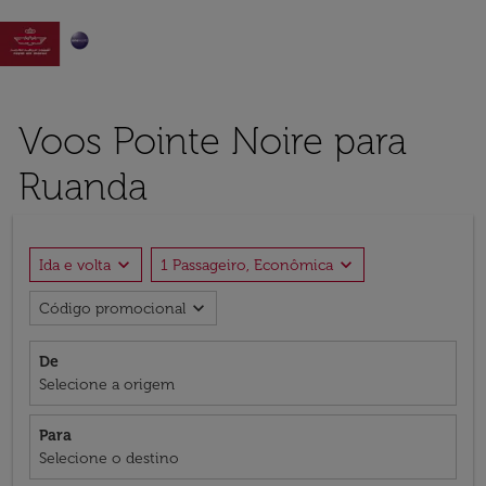

Voos Pointe Noire para
Ruanda
expand_more
expand_more
Ida e volta
1 Passageiro, Econômica
expand_more
Código promocional
De
Selecione a origem
Para
Selecione o destino