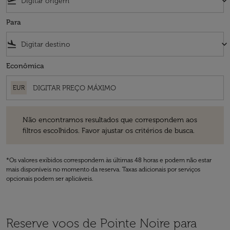
flight_takeoff
keyboard_arrow_down
Para
flight_land
keyboard_arrow_down
Econômica
EUR
Não encontramos resultados que correspondem aos filtros escolhidos
Não encontramos resultados que correspondem aos
filtros escolhidos. Favor ajustar os critérios de busca.
*Os valores exibidos correspondem às últimas 48 horas e podem não estar
mais disponíveis no momento da reserva. Taxas adicionais por serviços
opcionais podem ser aplicáveis.
Reserve voos de Pointe Noire para