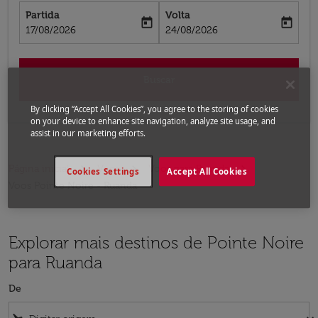
Partida
Volta
today
today
fc-booking-departure-date-aria-label
fc-booking-return-date-aria-label
17/08/2026
24/08/2026
Buscar
By clicking “Accept All Cookies”, you agree to the storing of cookies
on your device to enhance site navigation, analyze site usage, and
assist in our marketing efforts.
Página inicial
Voos
Voos para Ruanda
Cookies Settings
Accept All Cookies
Voos Pointe Noire - Ruanda
Explorar mais destinos de Pointe Noire
para Ruanda
De