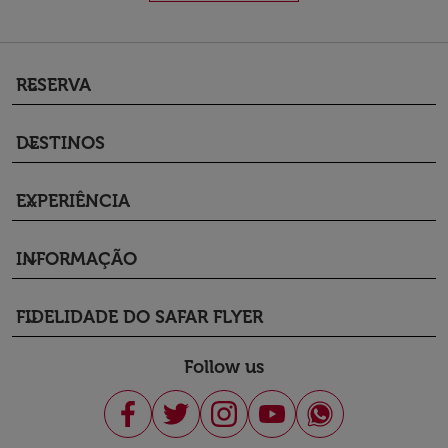
RESERVA
keyboard_arrow_down
DESTINOS
keyboard_arrow_down
EXPERIÊNCIA
keyboard_arrow_down
INFORMAÇÃO
keyboard_arrow_down
FIDELIDADE DO SAFAR FLYER
keyboard_arrow_down
Follow us