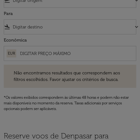
flight_takeoff
keyboard_arrow_down
Para
flight_land
keyboard_arrow_down
Econômica
EUR
Não encontramos resultados que correspondem aos filtros escolhidos
Não encontramos resultados que correspondem aos
filtros escolhidos. Favor ajustar os critérios de busca.
*Os valores exibidos correspondem às últimas 48 horas e podem não estar
mais disponíveis no momento da reserva. Taxas adicionais por serviços
opcionais podem ser aplicáveis.
Reserve voos de Denpasar para