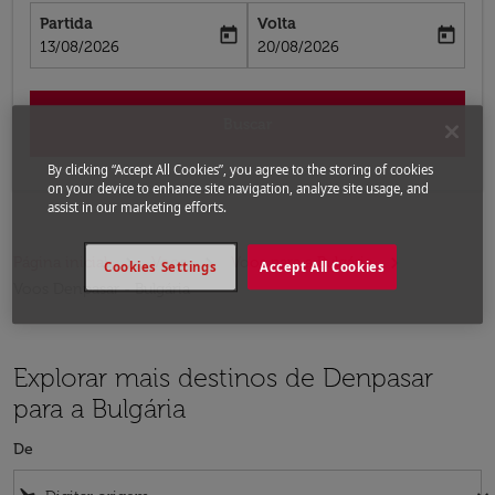
Partida
Volta
today
today
fc-booking-departure-date-aria-label
fc-booking-return-date-aria-label
13/08/2026
20/08/2026
Buscar
By clicking “Accept All Cookies”, you agree to the storing of cookies
on your device to enhance site navigation, analyze site usage, and
assist in our marketing efforts.
Página inicial
Voos
Voos para a Bulgária
Cookies Settings
Accept All Cookies
Voos Denpasar - Bulgária
Explorar mais destinos de Denpasar
para a Bulgária
De