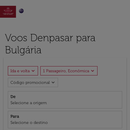

Voos Denpasar para
Bulgária
expand_more
expand_more
Ida e volta
1 Passageiro, Econômica
expand_more
Código promocional
De
Selecione a origem
Para
Selecione o destino