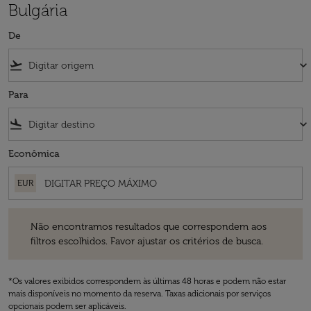
Bulgária
De
flight_takeoff
keyboard_arrow_down
Para
flight_land
keyboard_arrow_down
Econômica
EUR
Não encontramos resultados que correspondem aos filtros escolhidos
Não encontramos resultados que correspondem aos
filtros escolhidos. Favor ajustar os critérios de busca.
*Os valores exibidos correspondem às últimas 48 horas e podem não estar
mais disponíveis no momento da reserva. Taxas adicionais por serviços
opcionais podem ser aplicáveis.