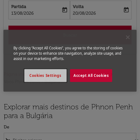
Partida
Volta
today
today
fc-booking-departure-date-aria-label
fc-booking-return-date-aria-label
13/08/2026
20/08/2026
Buscar
By clicking “Accept All Cookies”, you agree to the storing of cookies
on your device to enhance site navigation, analyze site usage, and
assist in our marketing efforts.
Página inicial
Voos
Voos para a Bulgária
Cookies Settings
Accept All Cookies
Voos Phnon Penh - Bulgária
Explorar mais destinos de Phnon Penh
para a Bulgária
De