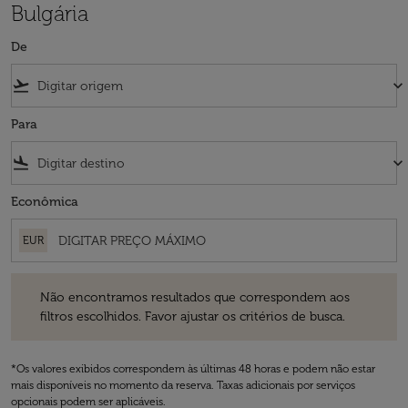
Bulgária
De
flight_takeoff
keyboard_arrow_down
Para
flight_land
keyboard_arrow_down
Econômica
EUR
Não encontramos resultados que correspondem aos filtros escolhidos
Não encontramos resultados que correspondem aos
filtros escolhidos. Favor ajustar os critérios de busca.
*Os valores exibidos correspondem às últimas 48 horas e podem não estar
mais disponíveis no momento da reserva. Taxas adicionais por serviços
opcionais podem ser aplicáveis.