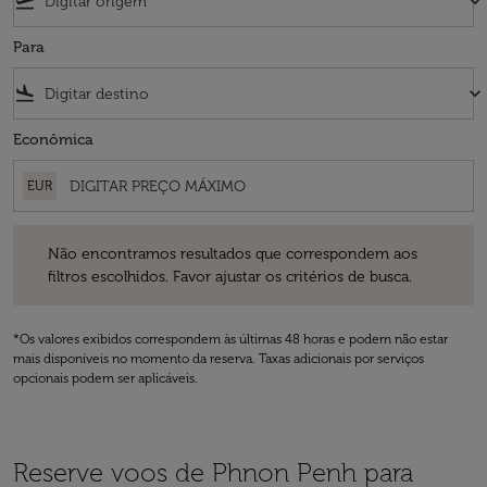
flight_takeoff
keyboard_arrow_down
Para
flight_land
keyboard_arrow_down
Econômica
EUR
Não encontramos resultados que correspondem aos filtros escolhidos
Não encontramos resultados que correspondem aos
filtros escolhidos. Favor ajustar os critérios de busca.
*Os valores exibidos correspondem às últimas 48 horas e podem não estar
mais disponíveis no momento da reserva. Taxas adicionais por serviços
opcionais podem ser aplicáveis.
Reserve voos de Phnon Penh para