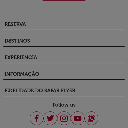
RESERVA
keyboard_arrow_down
DESTINOS
keyboard_arrow_down
EXPERIÊNCIA
keyboard_arrow_down
INFORMAÇÃO
keyboard_arrow_down
FIDELIDADE DO SAFAR FLYER
keyboard_arrow_down
Follow us