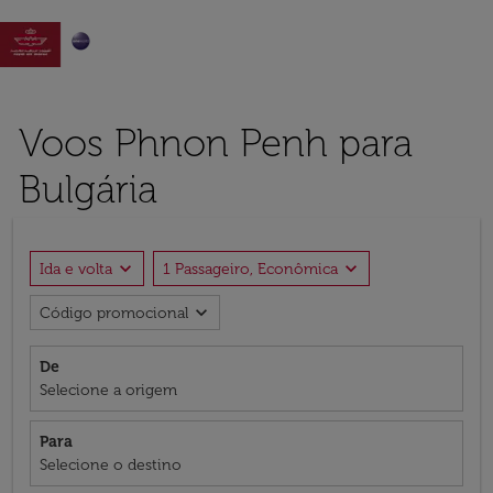

Voos Phnon Penh para
Bulgária
expand_more
expand_more
Ida e volta
1 Passageiro, Econômica
expand_more
Código promocional
De
Selecione a origem
Para
Selecione o destino