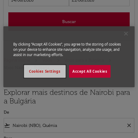
14/08/2026
21/08/2026
Buscar
By clicking “Accept All Cookies”, you agree to the storing of cookies
on your device to enhance site navigation, analyze site usage, and
assist in our marketing efforts.
Página inicial
Voos
Voos para a Bulgária
Voos Nairobi - Bulgária
Cookies Settings
Accept All Cookies
Explorar mais destinos de Nairobi para
a Bulgária
De
flight_takeoff
close