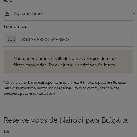
Para
flight_land
keyboard_arrow_down
Econômica
EUR
Não encontramos resultados que correspondem aos filtros escolhidos
Não encontramos resultados que correspondem aos
filtros escolhidos. Favor ajustar os critérios de busca.
*Os valores exibidos correspondem às últimas 48 horas e podem não estar
mais disponíveis no momento da reserva. Taxas adicionais por serviços
opcionais podem ser aplicáveis.
Reserve voos de Nairobi para Bulgária
De