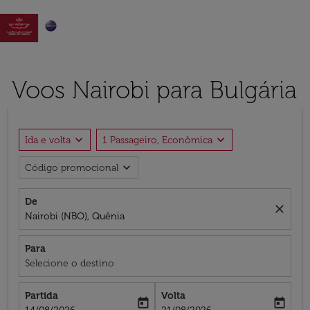

Voos Nairobi para Bulgária
expand_more
expand_more
Ida e volta
1 Passageiro, Econômica
expand_more
Código promocional
De
close
Nairobi (NBO), Quênia
Para
Selecione o destino
Partida
Volta
today
today
fc-booking-departure-date-aria-label
fc-booking-return-date-aria-label