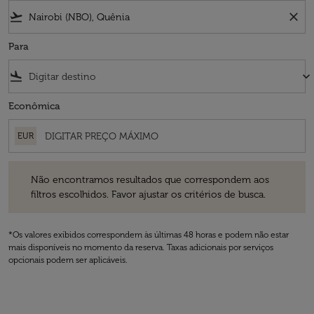
flight_takeoff
close
Para
flight_land
keyboard_arrow_down
Econômica
EUR
Não encontramos resultados que correspondem aos filtros escolhidos
Não encontramos resultados que correspondem aos
filtros escolhidos. Favor ajustar os critérios de busca.
*Os valores exibidos correspondem às últimas 48 horas e podem não estar
mais disponíveis no momento da reserva. Taxas adicionais por serviços
opcionais podem ser aplicáveis.