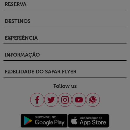
RESERVA
keyboard_arrow_down
DESTINOS
keyboard_arrow_down
EXPERIÊNCIA
keyboard_arrow_down
INFORMAÇÃO
keyboard_arrow_down
FIDELIDADE DO SAFAR FLYER
keyboard_arrow_down
Follow us