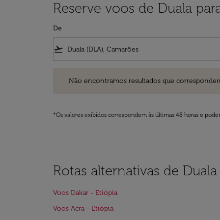
Reserve voos de Duala para
De
flight_takeoff
Não encontramos resultados que correspondem aos filt
Não encontramos resultados que correspondem aos
*Os valores exibidos correspondem às últimas 48 horas e podem
Rotas alternativas de Duala
Voos Dakar - Etiópia
Voos Acra - Etiópia