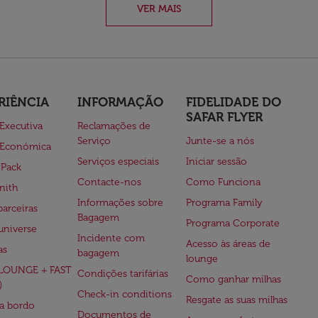
VER MAIS
RIÊNCIA
INFORMAÇÃO
FIDELIDADE DO
SAFAR FLYER
 Executiva
Reclamações de
Serviço
Junte-se a nós
 Económica
Serviços especiais
Iniciar sessão
 Pack
Contacte-nos
Como Funciona
nith
Informações sobre
Programa Family
parceiras
Bagagem
Programa Corporate
universe
Incidente com
Acesso às áreas de
as
bagagem
lounge
(LOUNGE + FAST
Condições tarifárias
Como ganhar milhas
)
Check-in conditions
Resgate as suas milhas
 a bordo
Documentos de