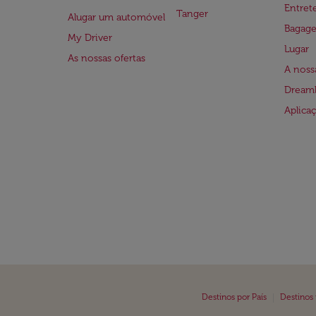
Entre
Tanger
Alugar um automóvel
Bagag
My Driver
Lugar
As nossas ofertas
A noss
Dreaml
Aplica
|
Destinos por País
Destinos