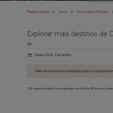
Página inicial
Voos
Voos para a Etiópia
Explorar mais destinos de D
De
flight_takeoff
Não encontramos resultados que correspondem aos filt
Não encontramos resultados que correspondem aos
*Os valores exibidos correspondem às últimas 48 horas e podem