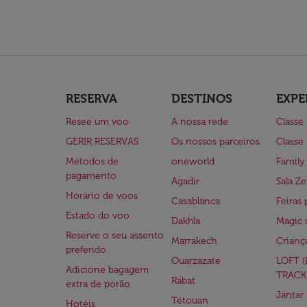
RESERVA
DESTINOS
EXPE
Resee um voo
A nossa rede
Classe
GERIR RESERVAS
Os nossos parceiros
Classe
Métodos de
oneworld
Family
pagamento
Agadir
Sala Ze
Horário de voos
Casablanca
Feiras 
Estado do voo
Dakhla
Magic 
Reserve o seu assento
Marrakech
Crianç
preferido
Ouarzazate
LOFT 
Adicione bagagem
TRACK
Rabat
extra de porão
Jantar
Tétouan
Hotéis