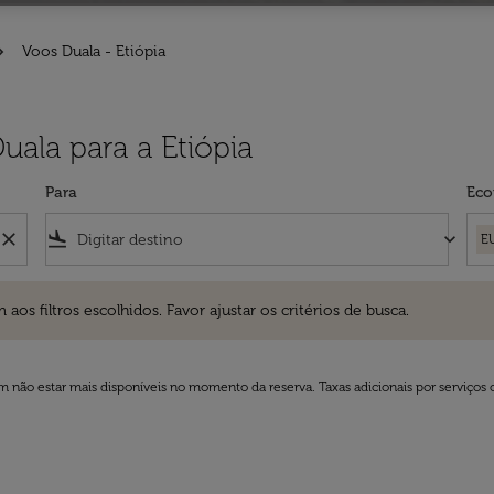
Voos Duala - Etiópia
uala para a Etiópia
Para
Eco
close
flight_land
keyboard_arrow_down
E
ros escolhidos. Favor ajustar os critérios de busca.
 filtros escolhidos. Favor ajustar os critérios de busca.
 não estar mais disponíveis no momento da reserva. Taxas adicionais por serviços 