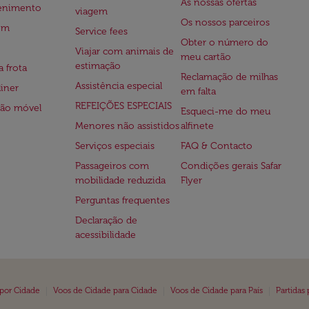
As nossas ofertas
tenimento
viagem
Os nossos parceiros
em
Service fees
Obter o número do
Viajar com animais de
meu cartão
estimação
a frota
Reclamação de milhas
Assistência especial
iner
em falta
REFEIÇÕES ESPECIAIS
ção móvel
Esqueci-me do meu
Menores não assistidos
alfinete
Serviços especiais
FAQ & Contacto
Passageiros com
Condições gerais Safar
mobilidade reduzida
Flyer
Perguntas frequentes
Declaração de
acessibilidade
|
|
|
 por Cidade
Voos de Cidade para Cidade
Voos de Cidade para País
Partidas