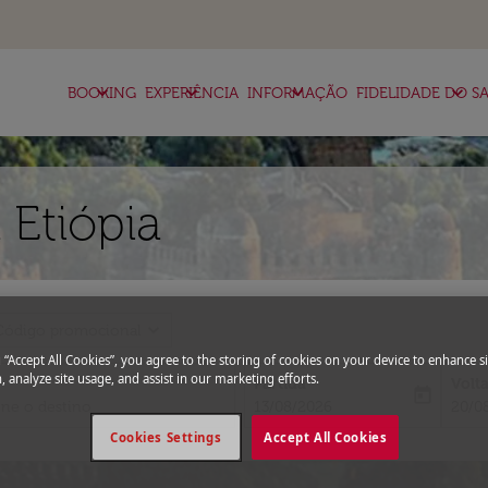
keyboard_arrow_down
keyboard_arrow_down
keyboard_arrow_down
keyboard_arrow_down
BOOKING
EXPERIÊNCIA
INFORMAÇÃO
FIDELIDADE DO SA
 Etiópia
expand_more
Código promocional
g “Accept All Cookies”, you agree to the storing of cookies on your device to enhance si
, analyze site usage, and assist in our marketing efforts.
Partida
Volt
today
fc-booking-departure-date-aria-l
fc-bo
13/08/2026
20/0
Cookies Settings
Accept All Cookies