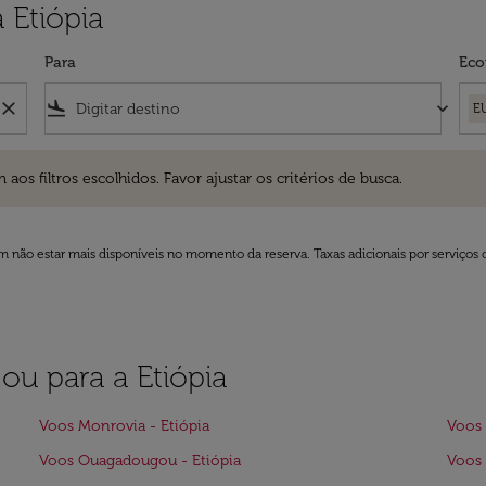
 Etiópia
Para
Eco
close
flight_land
keyboard_arrow_down
E
ros escolhidos. Favor ajustar os critérios de busca.
 filtros escolhidos. Favor ajustar os critérios de busca.
 não estar mais disponíveis no momento da reserva. Taxas adicionais por serviços 
 ou para a Etiópia
Voos Monrovia - Etiópia
Voos 
Voos Ouagadougou - Etiópia
Voos 