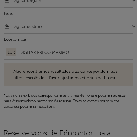
flight_takeoff
keyboard_arrow_down
Para
flight_land
keyboard_arrow_down
Econômica
EUR
Não encontramos resultados que correspondem aos filtros escolhidos
Não encontramos resultados que correspondem aos
filtros escolhidos. Favor ajustar os critérios de busca.
*Os valores exibidos correspondem às últimas 48 horas e podem não estar
mais disponíveis no momento da reserva. Taxas adicionais por serviços
opcionais podem ser aplicáveis.
Reserve voos de Edmonton para