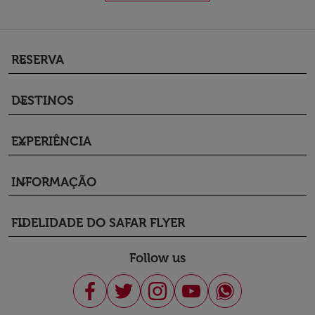
RESERVA
keyboard_arrow_down
DESTINOS
keyboard_arrow_down
EXPERIÊNCIA
keyboard_arrow_down
INFORMAÇÃO
keyboard_arrow_down
FIDELIDADE DO SAFAR FLYER
keyboard_arrow_down
Follow us