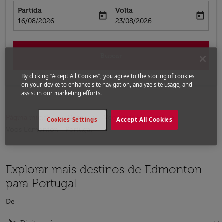
Partida
Volta
today
today
fc-booking-departure-date-aria-label
fc-booking-return-date-aria-label
16/08/2026
23/08/2026
Buscar
By clicking “Accept All Cookies”, you agree to the storing of cookies
on your device to enhance site navigation, analyze site usage, and
assist in our marketing efforts.
Página inicial
Voos
Voos para Portugal
Cookies Settings
Accept All Cookies
Voos Edmonton - Portugal
Explorar mais destinos de Edmonton
para Portugal
De