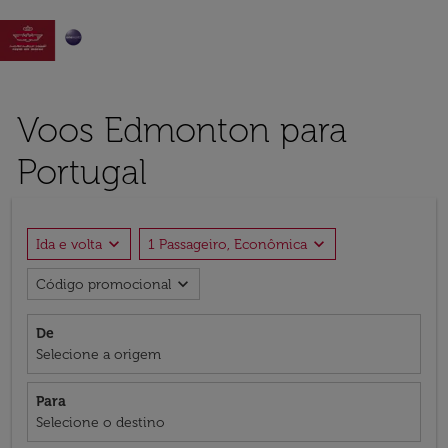

Voos Edmonton para
Portugal
expand_more
expand_more
Ida e volta
1 Passageiro, Econômica
expand_more
Código promocional
De
Selecione a origem
Para
Selecione o destino