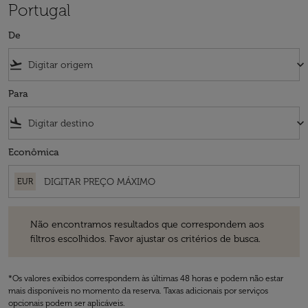
Portugal
De
flight_takeoff
keyboard_arrow_down
Para
flight_land
keyboard_arrow_down
Econômica
EUR
Não encontramos resultados que correspondem aos filtros escolhidos
Não encontramos resultados que correspondem aos
filtros escolhidos. Favor ajustar os critérios de busca.
*Os valores exibidos correspondem às últimas 48 horas e podem não estar
mais disponíveis no momento da reserva. Taxas adicionais por serviços
opcionais podem ser aplicáveis.