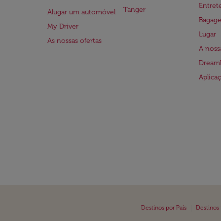
Entre
Tanger
Alugar um automóvel
Bagag
My Driver
Lugar
As nossas ofertas
A noss
Dreaml
Aplica
|
Destinos por País
Destinos