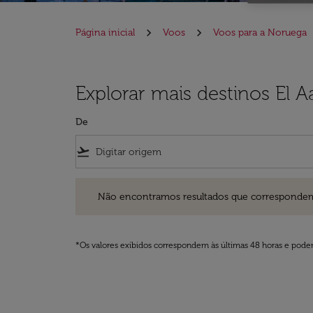
Página inicial
Voos
Voos para a Noruega
Explorar mais destinos El 
De
flight_takeoff
Não encontramos resultados que correspondem aos filt
Não encontramos resultados que correspondem aos
*Os valores exibidos correspondem às últimas 48 horas e podem