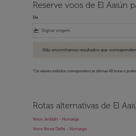
Reserve voos de El Aaiún 
De
flight_takeoff
Não encontramos resultados que correspondem aos filt
Não encontramos resultados que correspondem aos
*Os valores exibidos correspondem às últimas 48 horas e podem
Rotas alternativas de El A
Voos Jeddah - Noruega
Voos Nova Delhi - Noruega