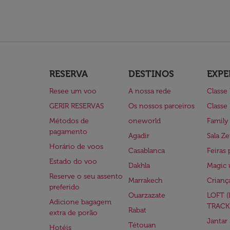
RESERVA
DESTINOS
EXPE
Resee um voo
A nossa rede
Classe
GERIR RESERVAS
Os nossos parceiros
Classe
Métodos de
oneworld
Family
pagamento
Agadir
Sala Ze
Horário de voos
Casablanca
Feiras 
Estado do voo
Dakhla
Magic 
Reserve o seu assento
Marrakech
Crianç
preferido
Ouarzazate
LOFT 
Adicione bagagem
TRACK
Rabat
extra de porão
Jantar
Tétouan
Hotéis