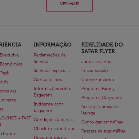
VER MAIS
RIÊNCIA
INFORMAÇÃO
FIDELIDADE DO
SAFAR FLYER
 Executiva
Reclamações de
Serviço
Junte-se a nós
 Económica
Serviços especiais
Iniciar sessão
 Pack
Contacte-nos
Como Funciona
nith
Informações sobre
Programa Family
parceiras
Bagagem
Programa Corporate
universe
Incidente com
Acesso às áreas de
as
bagagem
lounge
(LOUNGE + FAST
Condições tarifárias
Como ganhar milhas
)
Check-in conditions
Resgate as suas milhas
 a bordo
Documentos de