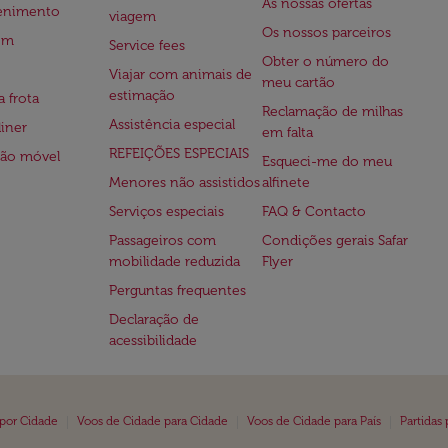
As nossas ofertas
tenimento
viagem
Os nossos parceiros
em
Service fees
Obter o número do
Viajar com animais de
meu cartão
estimação
a frota
Reclamação de milhas
Assistência especial
iner
em falta
REFEIÇÕES ESPECIAIS
ção móvel
Esqueci-me do meu
Menores não assistidos
alfinete
Serviços especiais
FAQ & Contacto
Passageiros com
Condições gerais Safar
mobilidade reduzida
Flyer
Perguntas frequentes
Declaração de
acessibilidade
|
|
|
 por Cidade
Voos de Cidade para Cidade
Voos de Cidade para País
Partidas