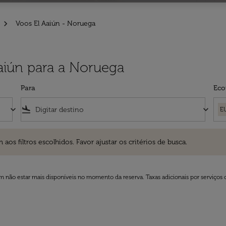
Voos El Aaiún - Noruega
Aaiún para a Noruega
Para
Eco
keyboard_arrow_down
flight_land
keyboard_arrow_down
E
ros escolhidos. Favor ajustar os critérios de busca.
 filtros escolhidos. Favor ajustar os critérios de busca.
 não estar mais disponíveis no momento da reserva. Taxas adicionais por serviços 