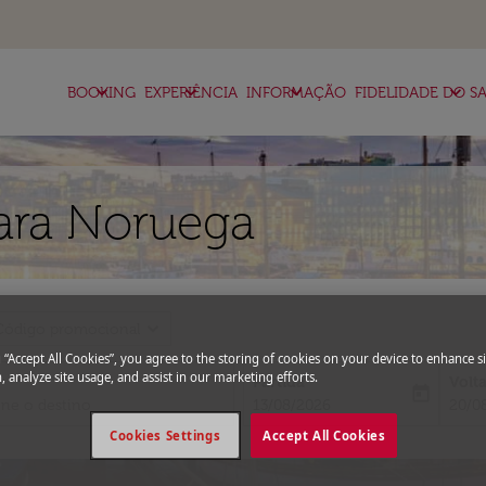
keyboard_arrow_down
keyboard_arrow_down
keyboard_arrow_down
keyboard_arrow_down
BOOKING
EXPERIÊNCIA
INFORMAÇÃO
FIDELIDADE DO SA
ara Noruega
expand_more
Código promocional
g “Accept All Cookies”, you agree to the storing of cookies on your device to enhance si
, analyze site usage, and assist in our marketing efforts.
Partida
Volt
today
fc-booking-departure-date-aria-l
fc-bo
13/08/2026
20/0
Cookies Settings
Accept All Cookies