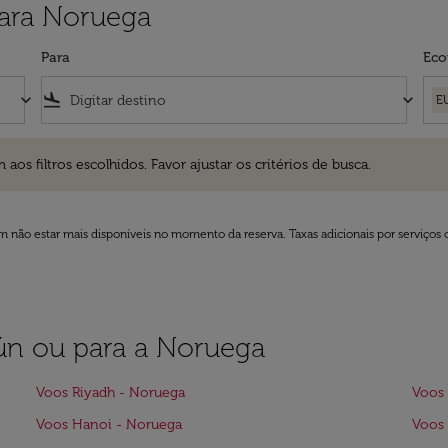
para Noruega
Para
Eco
keyboard_arrow_down
flight_land
keyboard_arrow_down
E
ros escolhidos. Favor ajustar os critérios de busca.
 filtros escolhidos. Favor ajustar os critérios de busca.
 não estar mais disponíveis no momento da reserva. Taxas adicionais por serviços 
aiún ou para a Noruega
Voos Riyadh - Noruega
Voos 
Voos Hanoi - Noruega
Voos