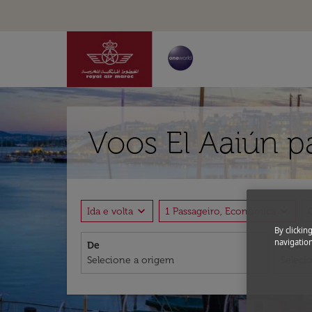
Voos El Aaiún p
expand_more
expand_more
Ida e volta
1 Passageiro, Econômica
By clickin
navigation
De
Para